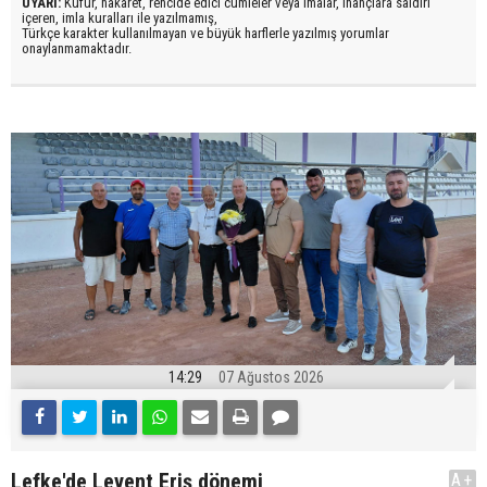
UYARI:
Küfür, hakaret, rencide edici cümleler veya imalar, inançlara saldırı
içeren, imla kuralları ile yazılmamış,
Türkçe karakter kullanılmayan ve büyük harflerle yazılmış yorumlar
onaylanmamaktadır.
14:29
07 Ağustos 2026
Lefke'de Levent Eriş dönemi
A+