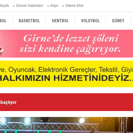
Sayfa
Günün Haberleri
Arşiv
Sitene Ekle
BOL
BASKETBOL
HENTBOL
VOLEYBOL
GÜNEY
TÜRKİYE
AVRUPA
DÜNYA
man gurur oldu”
“B