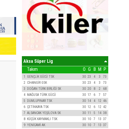
Aksa Süper Lig
Takım
O
G
B
M
P
1
GENÇLİK GÜCÜ TSK
30
23
4
3
73
2
CİHANGİR GSK
30
23
4
3
73
3
DOĞAN TÜRK BİRLİĞİ SK
30
20
8
2
68
4
MAĞUSA TÜRK GÜCÜ
30
17
6
7
57
5
DUMLUPINAR TSK
30
14
4
12
46
6
ÇETİNKAYA TSK
30
12
6
12
42
7
ALSANCAK YEŞİLOVA SK
30
11
5
14
38
8
KÜÇÜK KAYMAKLI TSK
30
10
7
13
37
9
YENİCAMİ AK
30
10
7
13
37