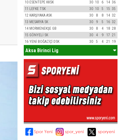
10
ESENTEPE KKSK
30
10
6
14
36
11
LEFKE TSK
30
10
5
15
35
12
KARŞIYAKA ASK
30
8
8
14
32
13
MESARYA SK
30
9
5
16
32
14
MORMENEKŞE GB
30
8
4
18
28
15
GÖNYELİ SK
30
4
9
17
21
16
YENİ BOĞAZİÇİ DSK
30
5
4
21
19
Aksa Birinci Lig