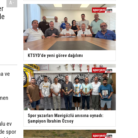
A-
er
le
KTSYD’de yeni görev dağılımı
ma ve
enen
Spor yazarları Mavigözlü anısına oynadı:
Şampiyon İbrahim Özsoy
lu ev
nde spor