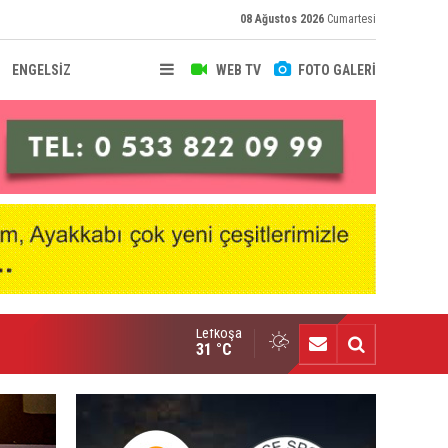
08 Ağustos 2026
Cumartesi
ENGELSİZ
WEB TV
FOTO GALERİ
Lefkoşa
u yıl tüm kupalara talibiz”
31 °C