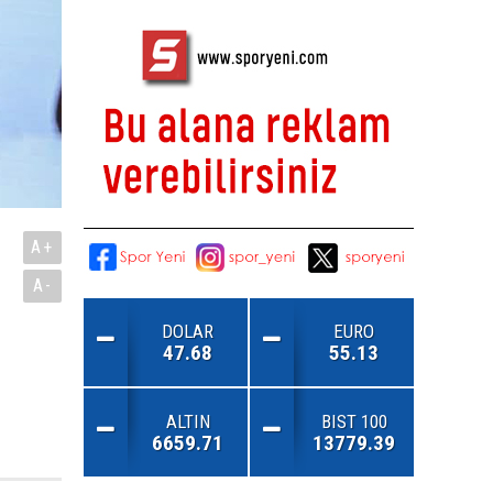
A+
A-
DOLAR
EURO
47.68
55.13
ALTIN
BIST 100
6659.71
13779.39