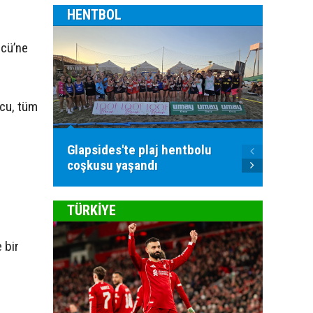
HENTBOL
ücü’ne
cu, tüm
Glapsides'te plaj hentbolu
Goller
coşkusu yaşandı
atılac
TÜRKİYE
 bir