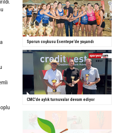
ıldı.
nu
ya
Sporun coşkusu Esentepe’de yaşandı
u
emli
CMC’de aylık turnuvalar devam ediyor
toplu