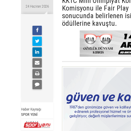
KKTC Milli Olimpiyat K
Komisyonu ile Fair Play
24 Haziran 2026
sonucunda belirlenen is
ödüllerine kavuştu.
Haber Kaynağı
SPOR YENİ