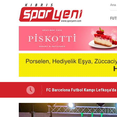
Ana 
FUT
“Bu formayı taşımak benim için her za