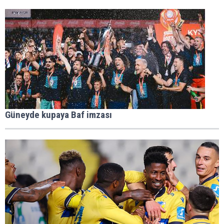
Güneyde kupaya Baf imzası