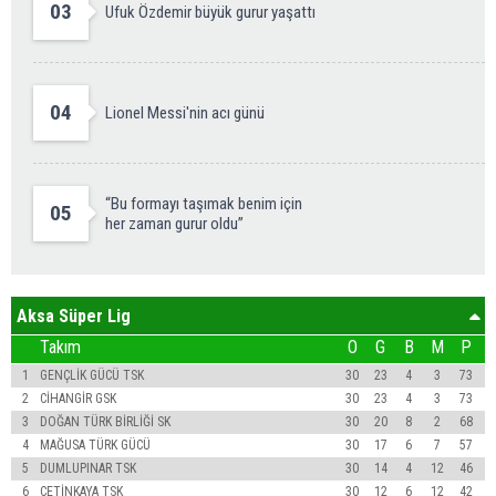
03
Ufuk Özdemir büyük gurur yaşattı
04
Lionel Messi'nin acı günü
“Bu formayı taşımak benim için
05
her zaman gurur oldu”
Aksa Süper Lig
Takım
O
G
B
M
P
1
GENÇLİK GÜCÜ TSK
30
23
4
3
73
2
CİHANGİR GSK
30
23
4
3
73
3
DOĞAN TÜRK BİRLİĞİ SK
30
20
8
2
68
4
MAĞUSA TÜRK GÜCÜ
30
17
6
7
57
5
DUMLUPINAR TSK
30
14
4
12
46
6
ÇETİNKAYA TSK
30
12
6
12
42