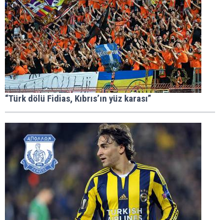
“Türk dölü Fidias, Kıbrıs’ın yüz karası”