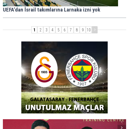
UEFA’dan İsrail takımlarına Larnaka izni yok
1
2
3
4
5
6
7
8
9
10