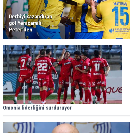
Derbiyi kazandıran
gol Yenicamili
Peter’den
Omonia liderliğini sürdürüyor