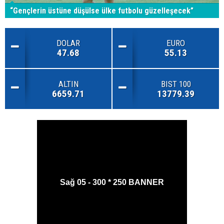
“Gençlerin üstüne düşülse ülke futbolu güzelleşecek”
DOLAR
EURO
47.68
55.13
ALTIN
BIST 100
6659.71
13779.39
Sağ 05 - 300 * 250 BANNER