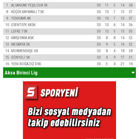
7
ALSANCAK YEŞİLOVA SK
30
11
5
14
38
8
KÜÇÜK KAYMAKLI TSK
30
10
7
13
37
9
YENİCAMİ AK
30
10
7
13
37
10
ESENTEPE KKSK
30
10
6
14
36
11
LEFKE TSK
30
10
5
15
35
12
KARŞIYAKA ASK
30
8
8
14
32
13
MESARYA SK
30
9
5
16
32
14
MORMENEKŞE GB
30
8
4
18
28
15
GÖNYELİ SK
30
4
9
17
21
16
YENİ BOĞAZİÇİ DSK
30
5
4
21
19
Aksa Birinci Lig