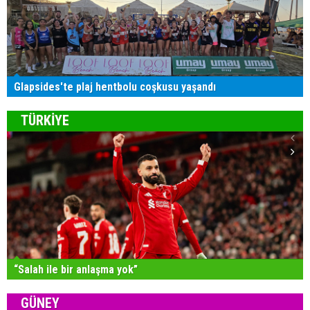
Glapsides'te plaj hentbolu coşkusu yaşandı
TÜRKİYE
“Salah ile bir anlaşma yok”
GÜNEY