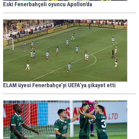
Eski Fenerbahçeli oyuncu Apollon'da
ELAM üyesi Fenerbahçe’yi UEFA’ya şikayet etti