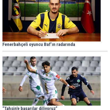
Fenerbahçeli oyuncu Baf’ın radarında
“Tahsin'e başarılar diliyoruz”