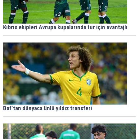
Kıbrıs ekipleri Avrupa kupalarında tur için avantajlı
Baf’tan dünyaca ünlü yıldız transferi