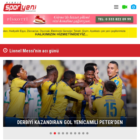
Lionel Messi'nin acı günü
Arsenal, B
DERBİYİ KAZANDIRAN GOL YENİCAMİLİ PETER’DEN