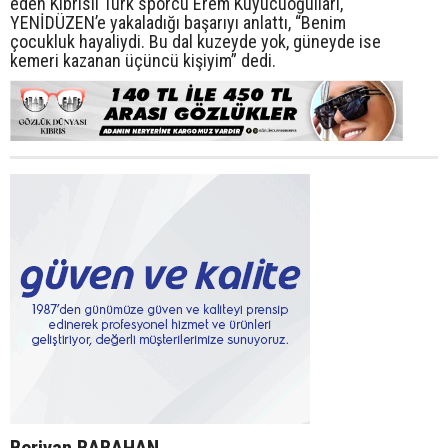
eden Kıbrıslı Türk sporcu Erem Kuyucuoğulları,
YENİDÜZEN’e yakaladığı başarıyı anlattı, “Benim
çocukluk hayaliydi. Bu dal kuzeyde yok, güneyde ise
kemeri kazanan üçüncü kişiyim” dedi.
Berivan BABAHAN