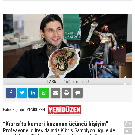
12:35
07 Ağustos 2026
YENİDÜZEN
Haber Kaynağı
“Kıbrıs’ta kemeri kazanan üçüncü kişiyim”
A+
Profesyonel güreş dalında Kıbrıs Şampiyonluğu elde
A-