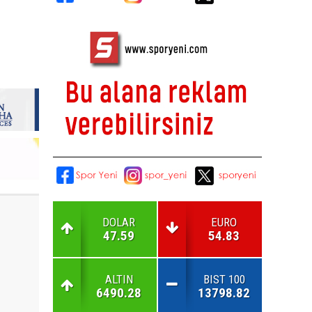
DOLAR
EURO
47.59
54.83
ALTIN
BIST 100
6490.28
13798.82