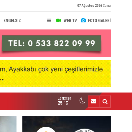
07 Ağustos 2026
Cuma
ENGELSİZ
WEB TV
FOTO GALERİ
Lefkoşa
nçlik Gücü kampa girdi
25 °C