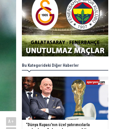
Bu Kategorideki Diğer Haberler
A+
“Dünya Kupası'nın özel yatırımcılarla