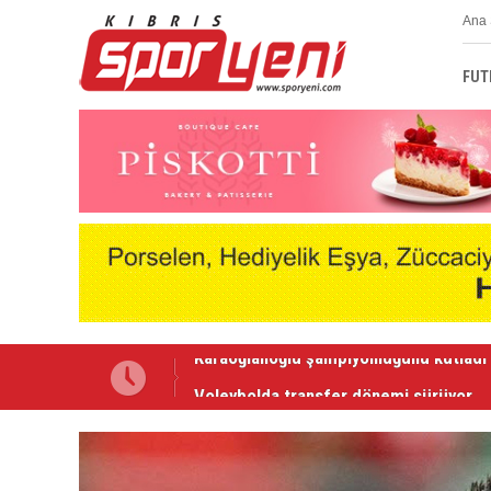
Ana 
FUT
Voleybolda transfer dönemi sürüyor