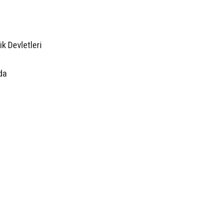
k Devletleri
da
S