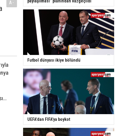
paylaşılması” planından vazgeçildi
A-
a
Futbol dünyası ikiye bölündü
ıyla
ünya
ı...
UEFA'dan FIFA'ya boykot