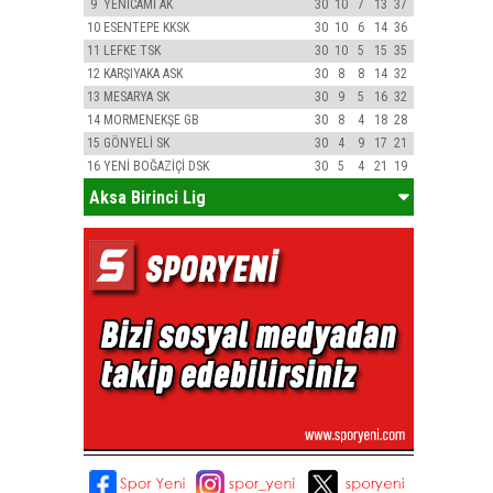
9
YENİCAMİ AK
30
10
7
13
37
10
ESENTEPE KKSK
30
10
6
14
36
11
LEFKE TSK
30
10
5
15
35
12
KARŞIYAKA ASK
30
8
8
14
32
13
MESARYA SK
30
9
5
16
32
14
MORMENEKŞE GB
30
8
4
18
28
15
GÖNYELİ SK
30
4
9
17
21
16
YENİ BOĞAZİÇİ DSK
30
5
4
21
19
Aksa Birinci Lig