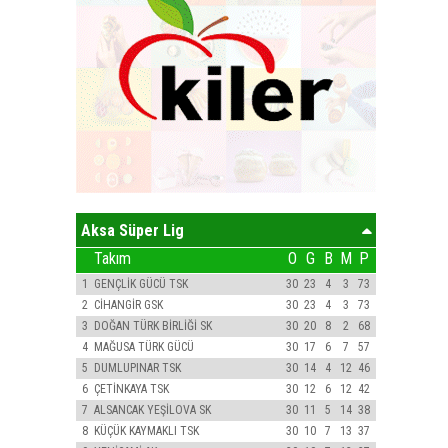
Aksa Süper Lig
Takım
O
G
B
M
P
1
GENÇLİK GÜCÜ TSK
30
23
4
3
73
2
CİHANGİR GSK
30
23
4
3
73
3
DOĞAN TÜRK BİRLİĞİ SK
30
20
8
2
68
4
MAĞUSA TÜRK GÜCÜ
30
17
6
7
57
5
DUMLUPINAR TSK
30
14
4
12
46
6
ÇETİNKAYA TSK
30
12
6
12
42
7
ALSANCAK YEŞİLOVA SK
30
11
5
14
38
8
KÜÇÜK KAYMAKLI TSK
30
10
7
13
37