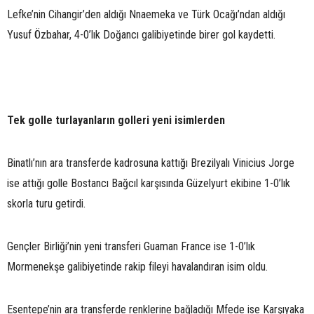
Lefke’nin Cihangir’den aldığı Nnaemeka ve Türk Ocağı’ndan aldığı
Yusuf Özbahar, 4-0’lık Doğancı galibiyetinde birer gol kaydetti.
Tek golle turlayanların golleri yeni isimlerden
Binatlı’nın ara transferde kadrosuna kattığı Brezilyalı Vinicius Jorge
ise attığı golle Bostancı Bağcıl karşısında Güzelyurt ekibine 1-0’lık
skorla turu getirdi.
Gençler Birliği’nin yeni transferi Guaman France ise 1-0’lık
Mormenekşe galibiyetinde rakip fileyi havalandıran isim oldu.
Esentepe’nin ara transferde renklerine bağladığı Mfede ise Karşıyaka