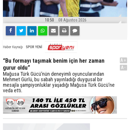
10:50
08 Ağustos 2026
SPOR YENİ
Haber Kaynağı
“Bu formayı taşımak benim için her zaman
A+
gurur oldu”
A-
Mağusa Türk Gücü’nün deneyimli oyuncularından
Mehmet Gürlü, bu sabah yayınladığı duygusal bir
mesajla şampiyonluklar yaşadığı Mağusa Türk Gücü’ne
veda etti.