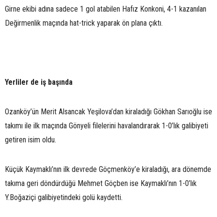
Girne ekibi adına sadece 1 gol atabilen Hafız Konkoni, 4-1 kazanılan
Değirmenlik maçında hat-trick yaparak ön plana çıktı.
Yerliler de iş başında
Ozanköy’ün Merit Alsancak Yeşilova’dan kiraladığı Gökhan Sarıoğlu ise
takımı ile ilk maçında Gönyeli filelerini havalandırarak 1-0’lık galibiyeti
getiren isim oldu.
Küçük Kaymaklı’nın ilk devrede Göçmenköy’e kiraladığı, ara dönemde
takıma geri döndürdüğü Mehmet Göçben ise Kaymaklı’nın 1-0’lık
Y.Boğaziçi galibiyetindeki golü kaydetti.