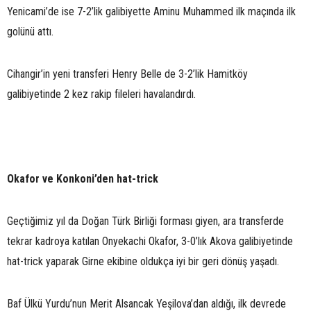
Yenicami’de ise 7-2’lik galibiyette Aminu Muhammed ilk maçında ilk
golünü attı.
Cihangir’in yeni transferi Henry Belle de 3-2’lik Hamitköy
galibiyetinde 2 kez rakip fileleri havalandırdı.
Okafor ve Konkoni’den hat-trick
Geçtiğimiz yıl da Doğan Türk Birliği forması giyen, ara transferde
tekrar kadroya katılan Onyekachi Okafor, 3-0’lık Akova galibiyetinde
hat-trick yaparak Girne ekibine oldukça iyi bir geri dönüş yaşadı.
Baf Ülkü Yurdu’nun Merit Alsancak Yeşilova’dan aldığı, ilk devrede