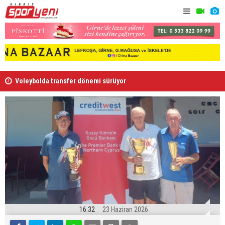
Voleybolda transfer dönemi sürüyor
Gençlik Gü
16:32
23 Haziran 2026