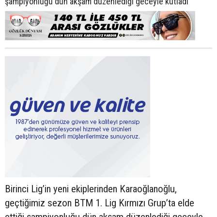
şampiyonluğu dün akşam düzenlediği geceyle kutladı
Birinci Lig’in yeni ekiplerinden Karaoğlanoğlu,
geçtiğimiz sezon BTM 1. Lig Kırmızı Grup’ta elde
ettiği şampiyonluğu dün akşam düzenlediği geceyle