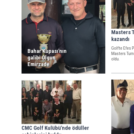
Masters T
kazandı
Golfte Efes 
Bahar Kupası'nın
Masters Turn
galibi Olgun
oldu.
Emirzade
CMC Golf Kulübü'nde ödüller