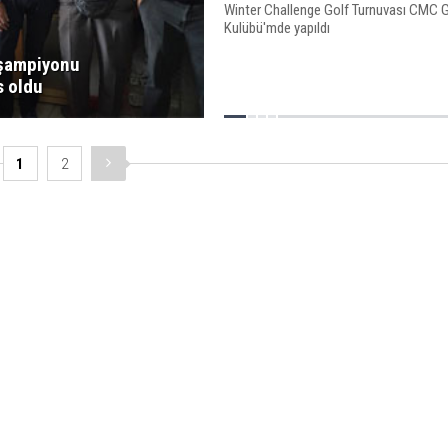
Winter Challenge Golf Turnuvası CMC G
Kulübü'mde yapıldı
 şampiyonu
 oldu
1
2