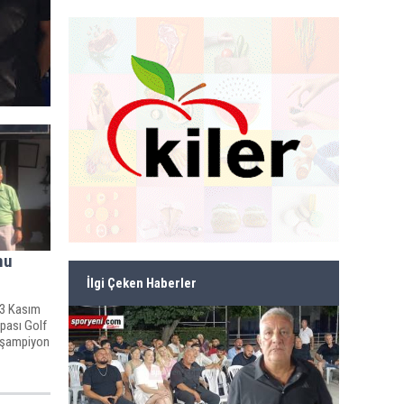
nu
İlgi Çeken Haberler
13 Kasım
pası Golf
e şampiyon