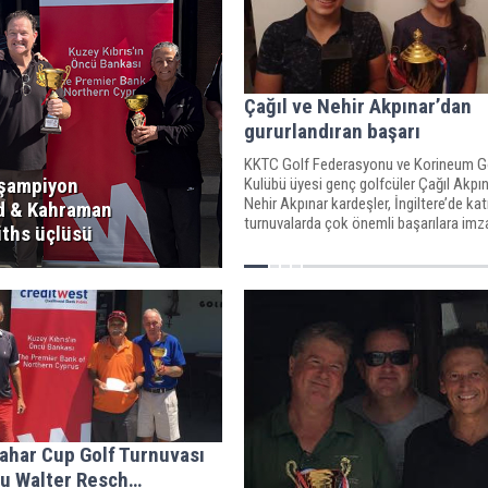
Çağıl ve Nehir Akpınar’dan
gururlandıran başarı
KKTC Golf Federasyonu ve Korineum G
 şampiyon
Kulübü üyesi genç golfcüler Çağıl Akpın
Nehir Akpınar kardeşler, İngiltere’de katı
d & Kahraman
turnuvalarda çok önemli başarılara imza
iths üçlüsü
ahar Cup Golf Turnuvası
u Walter Resch…