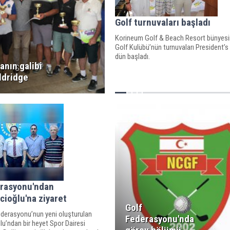
Golf turnuvaları başladı
Korineum Golf & Beach Resort bünyesi
Golf Kulübü’nün turnuvaları President’s 
dün başladı.
anın galibi
S
ldridge
erasyonu'ndan
ioğlu'na ziyaret
Golf
derasyonu’nun yeni oluşturulan
Federasyonu'nda
u’ndan bir heyet Spor Dairesi