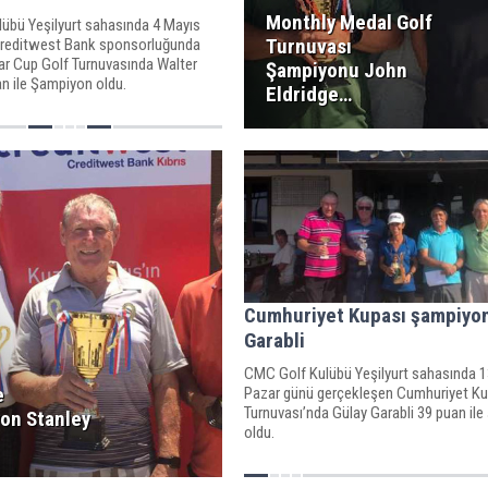
Monthly Medal Golf
übü Yeşilyurt sahasında 4 Mayıs
Turnuvası
Creditwest Bank sponsorluğunda
r Cup Golf Turnuvasında Walter
Şampiyonu John
n ile Şampiyon oldu.
Eldridge…
Cumhuriyet Kupası şampiyo
Garabli
CMC Golf Kulübü Yeşilyurt sahasında 
e
Pazar günü gerçekleşen Cumhuriyet Ku
Turnuvası’nda Gülay Garabli 39 puan il
on Stanley
oldu.