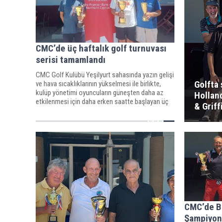
CMC’de üç haftalık golf turnuvası
serisi tamamlandı
CMC Golf Kulübü Yeşilyurt sahasında yazın gelişi
Golfta
ve hava sıcaklıklarının yükselmesi ile birlikte,
kulüp yönetimi oyuncuların güneşten daha az
Hollan
etkilenmesi için daha erken saatte başlayan üç
& Griff
haftalık turnuvalar organize etti.
CMC’de B
Şampiyon