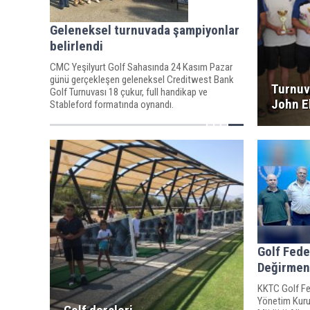
Geleneksel turnuvada şampiyonlar
belirlendi
CMC Yeşilyurt Golf Sahasında 24 Kasım Pazar
günü gerçekleşen geleneksel Creditwest Bank
Turnuv
Golf Turnuvası 18 çukur, full handikap ve
John E
Stableford formatında oynandı.
Golf Fed
Değirmenc
KKTC Golf Fe
Yönetim Kurul