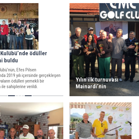
Kulübü’nde ödüller
ni buldu
übü’nün, Efes Pilsen
da 2019 yılı içersinde gerçekleşen
Yılın ilk turnuvası
aların ödülleri yemekli bir
Mainardi’nin
le sahiplerine verildi.