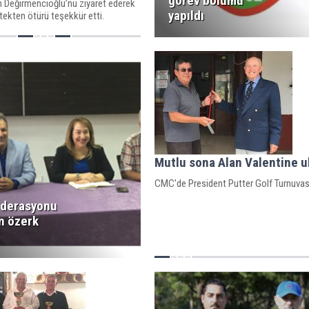
görev bölümü
 Değirmencioğlu’nu ziyaret ederek
yapıldı
stekten ötürü teşekkür etti.
Mutlu sona Alan Valentine u
CMC'de President Putter Golf Turnuvası
ederasyonu
n özerk