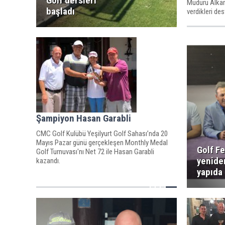
Golf dersleri
Müdürü Alkan
başladı
verdikleri de
Şampiyon Hasan Garabli
CMC Golf Kulübü Yeşilyurt Golf Sahası’nda 20
Mayıs Pazar günü gerçekleşen Monthly Medal
Golf F
Golf Turnuvası'nı Net 72 ile Hasan Garabli
yenide
kazandı.
yapıda