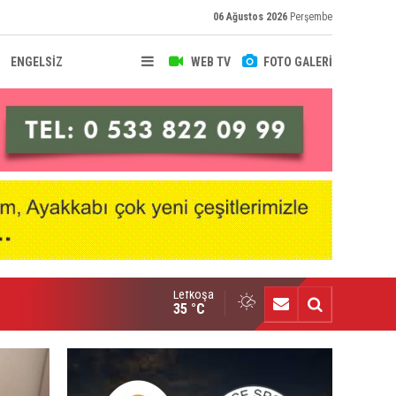
06 Ağustos 2026
Perşembe
ENGELSİZ
WEB TV
FOTO GALERİ
Lefkoşa
nçlik Gücü kampa girdi
35 °C