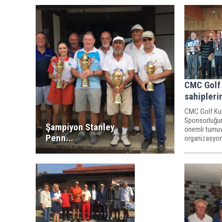
CMC Golf 
sahipleri
CMC Golf Kul
Sponsorluğun
Şampiyon Stanley
önemli turnuv
Penn...
organizasyon i