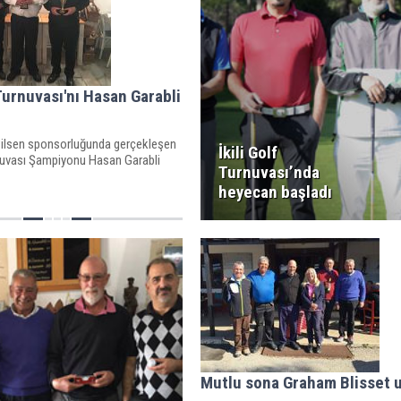
urnuvası'nı Hasan Garabli
Pilsen sponsorluğunda gerçekleşen
İkili Golf
uvası Şampiyonu Hasan Garabli
Turnuvası’nda
heyecan başladı
Mutlu sona Graham Blisset u