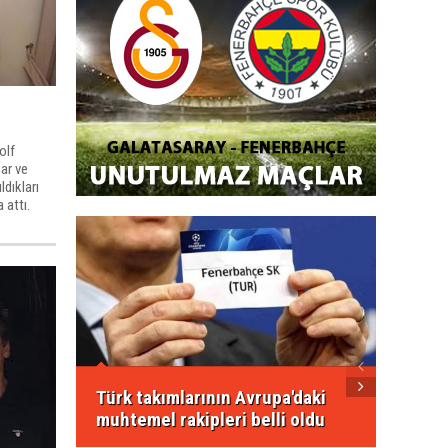
olf
ar ve
ldıkları
 attı.
FIFA'd
transf
Türk takımlarının Avrupa'daki
muhtemel rakipleri belli oldu