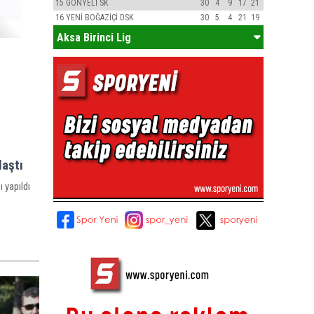
15
GÖNYELİ SK
30
4
9
17
21
16
YENİ BOĞAZİÇİ DSK
30
5
4
21
19
Aksa Birinci Lig
laştı
 yapıldı