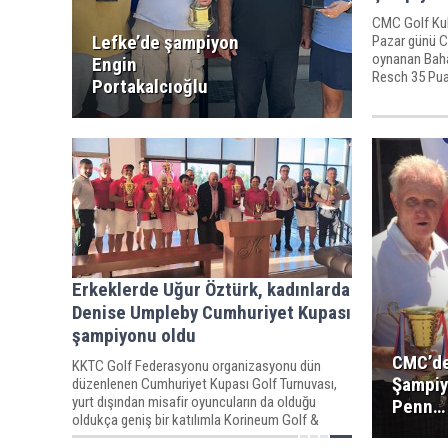
CMC Golf Kul
Lefke’de şampiyon
Pazar günü 
oynanan Baha
Engin
Resch 35 Pua
Portakalcıoğlu
Erkeklerde Uğur Öztürk, kadınlarda
Denise Umpleby Cumhuriyet Kupası
şampiyonu oldu
CMC’d
KKTC Golf Federasyonu organizasyonu dün
Şampiy
düzenlenen Cumhuriyet Kupası Golf Turnuvası,
yurt dışından misafir oyuncuların da olduğu
Penn…
oldukça geniş bir katılımla Korineum Golf &
Beach Club sahasında gerçekleşti.