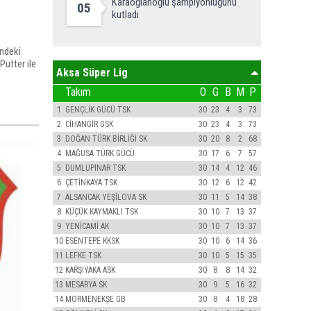
Karaoğlanoğlu şampiyonluğunu
05
kutladı
ndeki
Putter ile
Aksa Süper Lig
Takım
O
G
B
M
P
1
GENÇLİK GÜCÜ TSK
30
23
4
3
73
2
CİHANGİR GSK
30
23
4
3
73
3
DOĞAN TÜRK BİRLİĞİ SK
30
20
8
2
68
4
MAĞUSA TÜRK GÜCÜ
30
17
6
7
57
5
DUMLUPINAR TSK
30
14
4
12
46
6
ÇETİNKAYA TSK
30
12
6
12
42
7
ALSANCAK YEŞİLOVA SK
30
11
5
14
38
8
KÜÇÜK KAYMAKLI TSK
30
10
7
13
37
9
YENİCAMİ AK
30
10
7
13
37
10
ESENTEPE KKSK
30
10
6
14
36
11
LEFKE TSK
30
10
5
15
35
12
KARŞIYAKA ASK
30
8
8
14
32
13
MESARYA SK
30
9
5
16
32
14
MORMENEKŞE GB
30
8
4
18
28