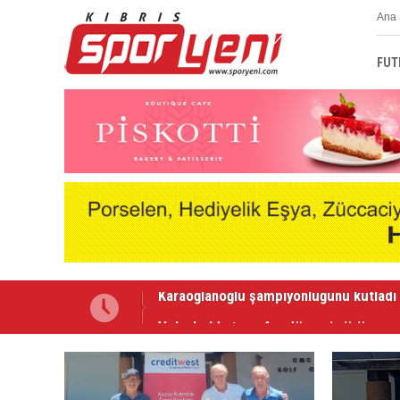
Ana 
FUT
Voleybolda transfer dönemi sürüyor