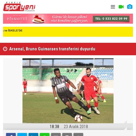
Arsenal, Bruno Guimaraes transferini duyurdu
Ufuk Özdem
18:38
23 Aralık 2018