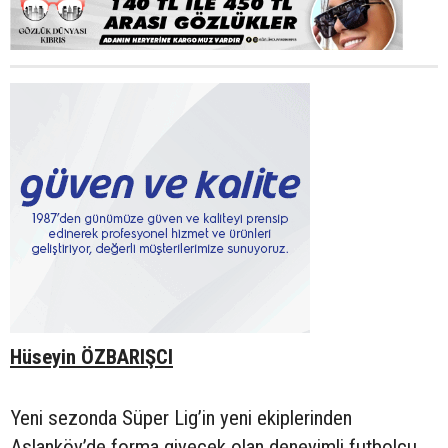
Hüseyin ÖZBARIŞCI
Yeni sezonda Süper Lig’in yeni ekiplerinden
Aslanköy’de forma giyecek olan deneyimli futbolcu