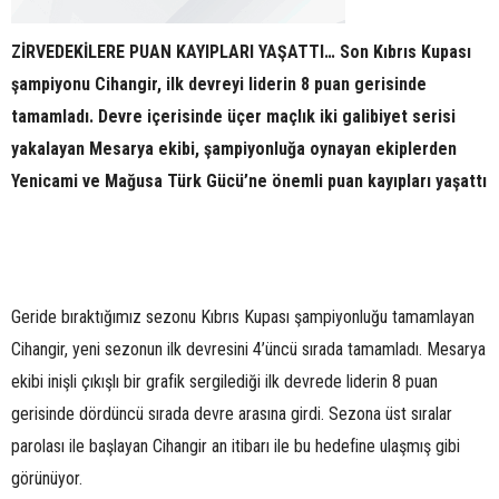
ZİRVEDEKİLERE PUAN KAYIPLARI YAŞATTI… Son Kıbrıs Kupası
şampiyonu Cihangir, ilk devreyi liderin 8 puan gerisinde
tamamladı. Devre içerisinde üçer maçlık iki galibiyet serisi
yakalayan Mesarya ekibi, şampiyonluğa oynayan ekiplerden
Yenicami ve Mağusa Türk Gücü’ne önemli puan kayıpları yaşattı
Geride bıraktığımız sezonu Kıbrıs Kupası şampiyonluğu tamamlayan
Cihangir, yeni sezonun ilk devresini 4’üncü sırada tamamladı. Mesarya
ekibi inişli çıkışlı bir grafik sergilediği ilk devrede liderin 8 puan
gerisinde dördüncü sırada devre arasına girdi. Sezona üst sıralar
parolası ile başlayan Cihangir an itibarı ile bu hedefine ulaşmış gibi
görünüyor.