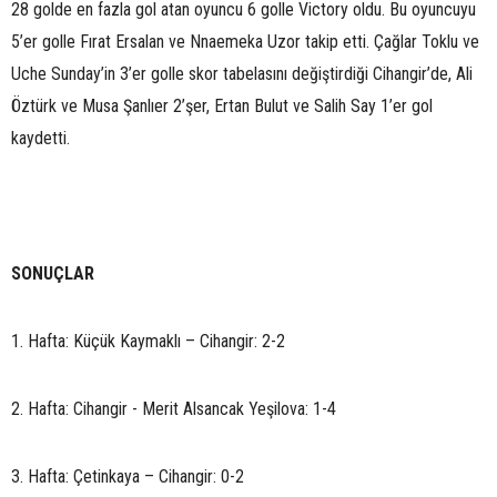
28 golde en fazla gol atan oyuncu 6 golle Victory oldu. Bu oyuncuyu
5’er golle Fırat Ersalan ve Nnaemeka Uzor takip etti. Çağlar Toklu ve
Uche Sunday’in 3’er golle skor tabelasını değiştirdiği Cihangir’de, Ali
Öztürk ve Musa Şanlıer 2’şer, Ertan Bulut ve Salih Say 1’er gol
kaydetti.
SONUÇLAR
1. Hafta: Küçük Kaymaklı – Cihangir: 2-2
2. Hafta: Cihangir - Merit Alsancak Yeşilova: 1-4
3. Hafta: Çetinkaya – Cihangir: 0-2