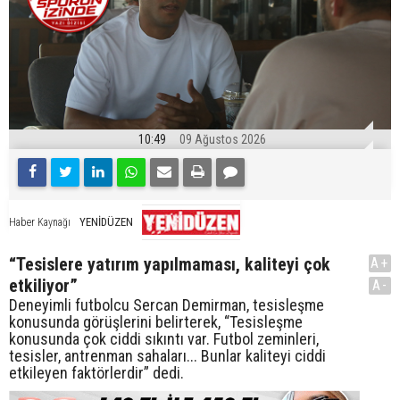
10:49
09 Ağustos 2026
YENİDÜZEN
Haber Kaynağı
“Tesislere yatırım yapılmaması, kaliteyi çok
A+
etkiliyor”
A-
Deneyimli futbolcu Sercan Demirman, tesisleşme
konusunda görüşlerini belirterek, “Tesisleşme
konusunda çok ciddi sıkıntı var. Futbol zeminleri,
tesisler, antrenman sahaları... Bunlar kaliteyi ciddi
etkileyen faktörlerdir” dedi.