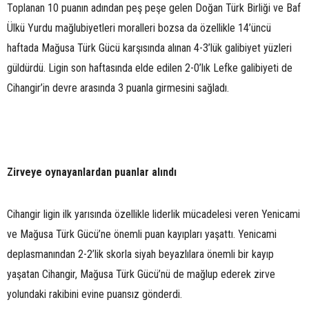
Toplanan 10 puanın adından peş peşe gelen Doğan Türk Birliği ve Baf
Ülkü Yurdu mağlubiyetleri moralleri bozsa da özellikle 14’üncü
haftada Mağusa Türk Gücü karşısında alınan 4-3’lük galibiyet yüzleri
güldürdü. Ligin son haftasında elde edilen 2-0’lık Lefke galibiyeti de
Cihangir’in devre arasında 3 puanla girmesini sağladı.
Zirveye oynayanlardan puanlar alındı
Cihangir ligin ilk yarısında özellikle liderlik mücadelesi veren Yenicami
ve Mağusa Türk Gücü’ne önemli puan kayıpları yaşattı. Yenicami
deplasmanından 2-2’lik skorla siyah beyazlılara önemli bir kayıp
yaşatan Cihangir, Mağusa Türk Gücü’nü de mağlup ederek zirve
yolundaki rakibini evine puansız gönderdi.