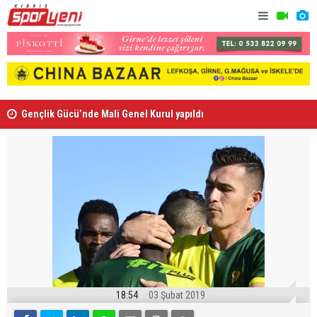
Gençlik Gücü’nde Mali Genel Kurul yapıldı
Kaymaklı h
18:54
03 Şubat 2019