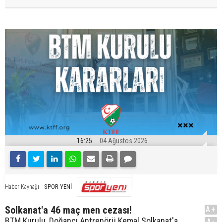
16:25
04 Ağustos 2026
SPOR YENİ
Haber Kaynağı
Solkanat'a 46 maç men cezası!
A+
BTM Kurulu, Doğancı Antrenörü Kemal Solkanat'a
A-