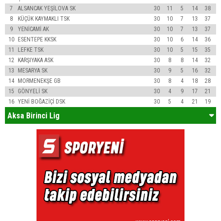
7
ALSANCAK YEŞİLOVA SK
30
11
5
14
38
8
KÜÇÜK KAYMAKLI TSK
30
10
7
13
37
9
YENİCAMİ AK
30
10
7
13
37
10
ESENTEPE KKSK
30
10
6
14
36
11
LEFKE TSK
30
10
5
15
35
12
KARŞIYAKA ASK
30
8
8
14
32
13
MESARYA SK
30
9
5
16
32
14
MORMENEKŞE GB
30
8
4
18
28
15
GÖNYELİ SK
30
4
9
17
21
16
YENİ BOĞAZİÇİ DSK
30
5
4
21
19
Aksa Birinci Lig