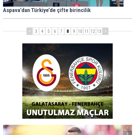
Aspava’dan Türkiye’de çifte birincilik
3
4
5
6
7
8
9
10
11
12
13