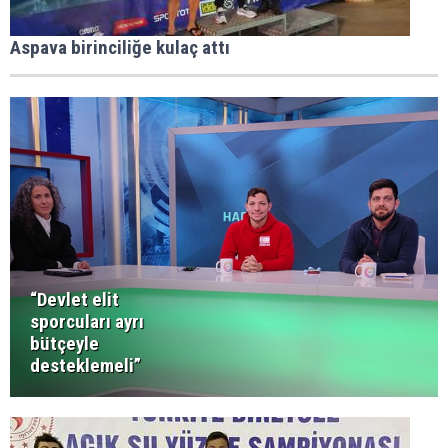
Aspava birinciliğe kulaç attı
“Devlet elit
sporcuları ayrı
bütçeyle
desteklemeli”