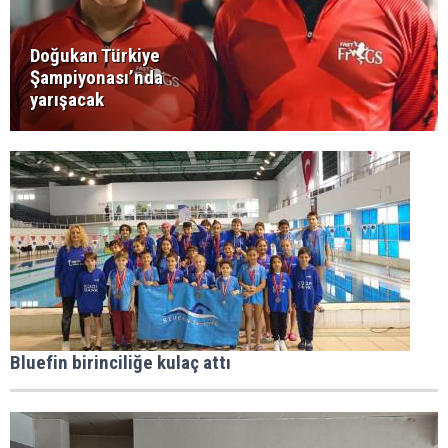
Doğukan Türkiye
Şampiyonası’nda
yarışacak
Bluefin birinciliğe kulaç attı