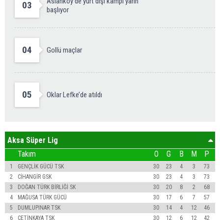
Aslanköy'de yurt dışı kampı yarın
03
başlıyor
04
Gollü maçlar
05
Oklar Lefke’de atıldı
Aksa Süper Lig
Takım
O
G
B
M
P
1
GENÇLİK GÜCÜ TSK
30
23
4
3
73
2
CİHANGİR GSK
30
23
4
3
73
3
DOĞAN TÜRK BİRLİĞİ SK
30
20
8
2
68
4
MAĞUSA TÜRK GÜCÜ
30
17
6
7
57
5
DUMLUPINAR TSK
30
14
4
12
46
6
ÇETİNKAYA TSK
30
12
6
12
42