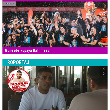
Güneyde kupaya Baf imzası
RÖPORTAJ