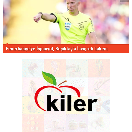
Fenerbahçe’ye İspanyol, Beşiktaş’a İsviçreli hakem