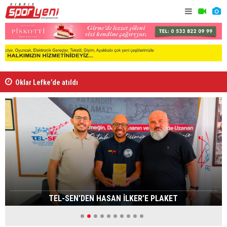
Oklar Lefke’de atıldı
Fenerbahçe
TEL-SEN’DEN HASAN İLKER’E PLAKET