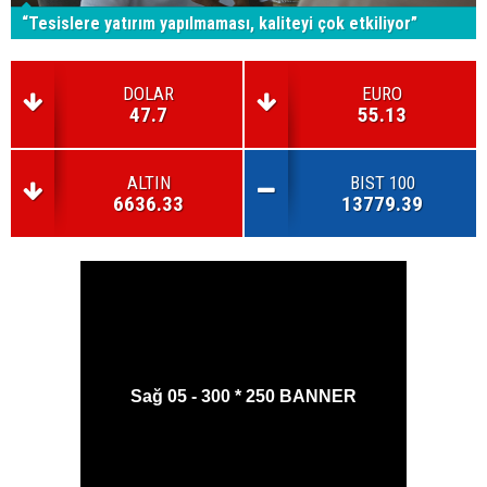
“Tesislere yatırım yapılmaması, kaliteyi çok etkiliyor”
DOLAR
EURO
47.7
55.13
ALTIN
BIST 100
6636.33
13779.39
Sağ 05 - 300 * 250 BANNER