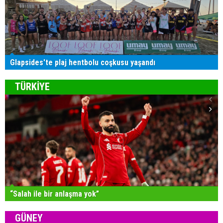
Glapsides'te plaj hentbolu coşkusu yaşandı
TÜRKİYE
“Salah ile bir anlaşma yok”
GÜNEY