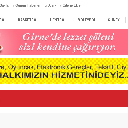
Sayfa
Günün Haberleri
Arşiv
Sitene Ekle
BOL
BASKETBOL
HENTBOL
VOLEYBOL
GÜNEY
TÜRKİYE
AVRUPA
DÜNYA
i
Ge