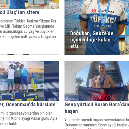
ücü Ulaç’tan sitem
enlenen Türkiye Açıksu Yüzme Kış
ve Milli Takım Seçme Yarışlarında
n üçüncülüğü, 20 yaş ve büyükler
Doğukan, Gebze’de
 ikinci gelen milli yüzücü Doğukan
üçüncülüğe kulaç
kez Türkiye Milli Takımına seçilme
attı
erdi.
er, Oceanman’da kürsüde
Genç yüzücü Boran Bora’da
başarı
li organizasyonlardan biri olan
ışının Kıbrıs ayağı Pazar günü Ayia
Yüzmede önemli organizasyonlardan bir
kleştirildi.
Oceanman yarışının Kıbrıs ayağı bugün 