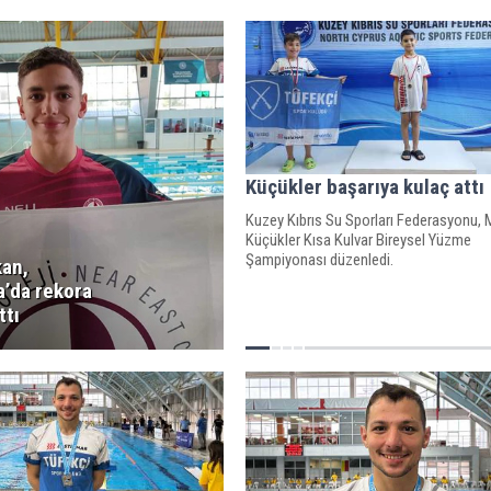
Küçükler başarıya kulaç attı
Kuzey Kıbrıs Su Sporları Federasyonu, M
Küçükler Kısa Kulvar Bireysel Yüzme
Şampiyonası düzenledi.
an,
a’da rekora
ttı