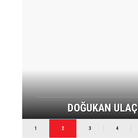
DOĞUKAN ULAÇ 
1
2
3
4