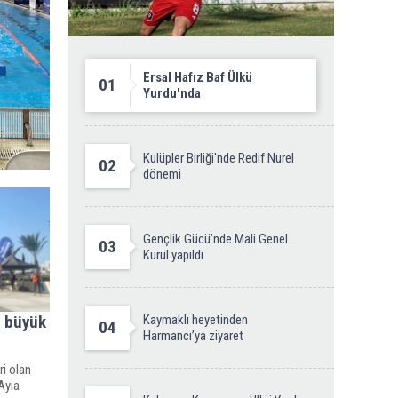
Ersal Hafız Baf Ülkü
01
Yurdu'nda
Kulüpler Birliği'nde Redif Nurel
02
dönemi
Gençlik Gücü’nde Mali Genel
03
Kurul yapıldı
n büyük
Kaymaklı heyetinden
04
Harmancı’ya ziyaret
i olan
Ayia