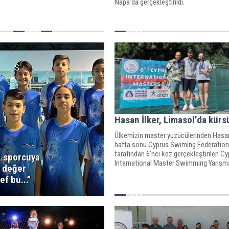
Napa’da gerçekleştirildi.
S
Hasan İlker, Limasol’da kür
Ülkemizin master yüzücülerinden Hasan
hafta sonu Cyprus Swiming Federation
tarafından 6’ncı kez gerçekleştirilen C
, sporcuya
International Master Swimming Yarışm
n değer
katıldı.
f bu...”