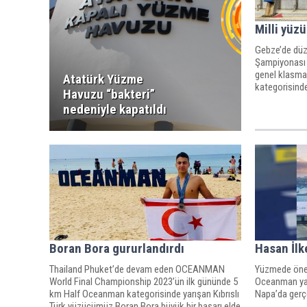
Milli yüz
Gebze’de düz
Şampiyonası 
genel klasma
Atatürk Yüzme
kategorisinde
Havuzu “bakteri”
Ulaç, üçüncü 
nedeniyle kapatıldı
başarısı göst
Boran Bora gururlandırdı
Hasan İlk
Thailand Phuket’de devam eden OCEANMAN
Yüzmede önem
World Final Championship 2023’ün ilk gününde 5
Oceanman yar
km Half Oceanman kategorisinde yarışan Kıbrıslı
Napa’da gerçe
Türk yüzücümüz Boran Bora büyük bir başarı elde