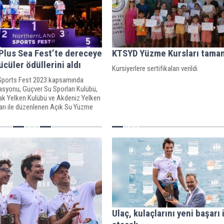
Plus Sea Fest’te dereceye
KTSYD Yüzme Kursları tama
ücüler ödüllerini aldı
Kursiyerlere sertifikaları verildi
Sports Fest 2023 kapsamında
asyonu, Güçver Su Sporları Kulübü,
ak Yelken Kulübü ve Akdeniz Yelken
arı ile düzenlenen Açık Su Yüzme
k ilgi gördü.
Ulaç, kulaçlarını yeni başarı 