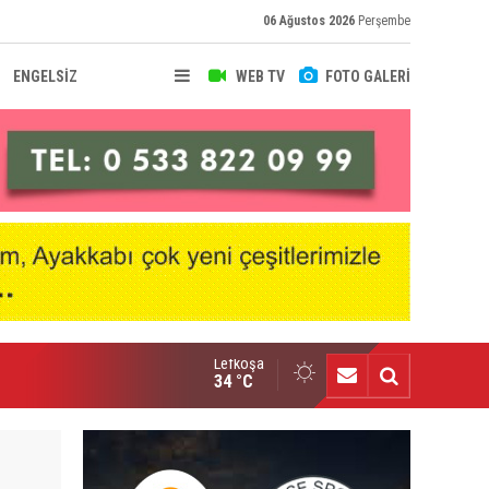
06 Ağustos 2026
Perşembe
ENGELSİZ
WEB TV
FOTO GALERİ
Lefkoşa
nçlik Gücü’nde Mali Genel Kurul yapıldı
34 °C