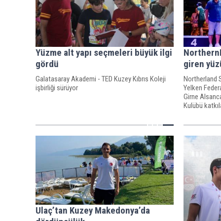
Yüzme alt yapı seçmeleri büyük ilgi
Northern
gördü
giren yüz
Galatasaray Akademi - TED Kuzey Kıbrıs Koleji
Northerland 
işbirliği sürüyor
Yelken Feder
Girne Alsanc
Kulübü katkıl
Yarışları büyü
Ulaç’tan Kuzey Makedonya’da