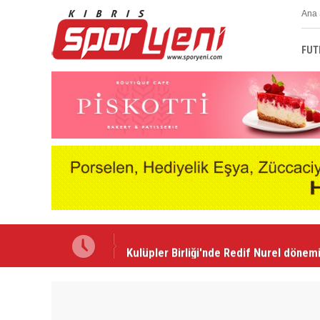
Ana 
FUT
Kulüpler Birliği'nde Redif Nurel dönem