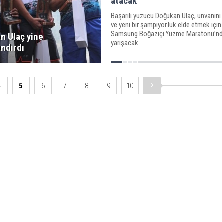
atacak
Başarılı yüzücü Doğukan Ulaç, unvanın
ve yeni bir şampiyonluk elde etmek için
Samsung Boğaziçi Yüzme Maratonu’n
n Ulaç yine
yarışacak.
andırdı
4
5
6
7
8
9
10