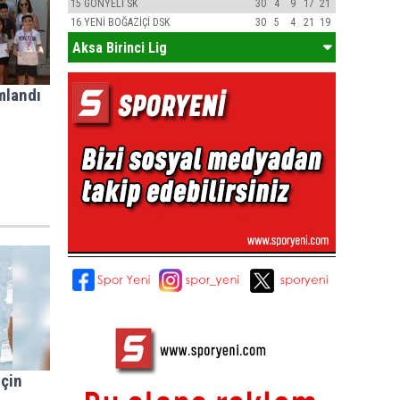
15
GÖNYELİ SK
30
4
9
17
21
16
YENİ BOĞAZİÇİ DSK
30
5
4
21
19
Aksa Birinci Lig
mlandı
için