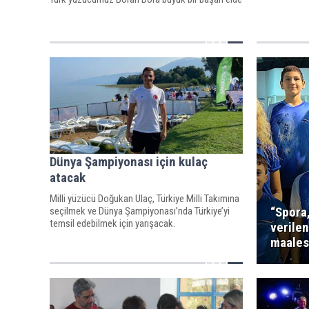
ederek gururumuz oldu.
Dünya Şampiyonası için kulaç
atacak
Milli yüzücü Doğukan Ulaç, Türkiye Milli Takımına
“Spora
seçilmek ve Dünya Şampiyonası’nda Türkiye’yi
temsil edebilmek için yarışacak.
verile
maalese