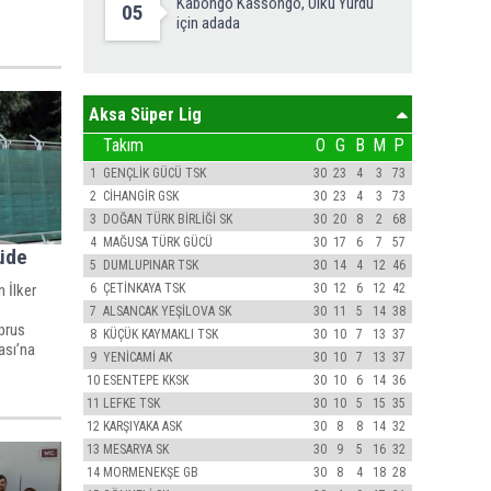
Kabongo Kassongo, Ülkü Yurdu
05
için adada
Aksa Süper Lig
Takım
O
G
B
M
P
1
GENÇLİK GÜCÜ TSK
30
23
4
3
73
2
CİHANGİR GSK
30
23
4
3
73
3
DOĞAN TÜRK BİRLİĞİ SK
30
20
8
2
68
4
MAĞUSA TÜRK GÜCÜ
30
17
6
7
57
süde
5
DUMLUPINAR TSK
30
14
4
12
46
 İlker
6
ÇETİNKAYA TSK
30
12
6
12
42
7
ALSANCAK YEŞİLOVA SK
30
11
5
14
38
yprus
8
KÜÇÜK KAYMAKLI TSK
30
10
7
13
37
ası’na
9
YENİCAMİ AK
30
10
7
13
37
10
ESENTEPE KKSK
30
10
6
14
36
11
LEFKE TSK
30
10
5
15
35
12
KARŞIYAKA ASK
30
8
8
14
32
13
MESARYA SK
30
9
5
16
32
14
MORMENEKŞE GB
30
8
4
18
28