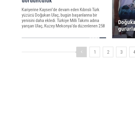
dördüncülük
Kariyerine Kayseri’de devam eden Kıbrıslı Türk
yüzücü Doğukan Ulaç, bugün başarılarına bir
yenisini daha ekledi. Türkiye Milli Takımı adına
Doğuka
yarışan Ulaç, Kuzey Mekonya'da düzenlenen 258
gururl
kilometrelik yarışta dördüncü geldi.
1
2
3