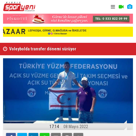
Voleybolda transfer dönemi sürüyor
Gençlik Gü
17:14
08 Mayıs 2022