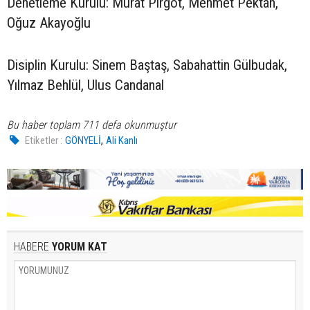
Denetleme Kurulu: Murat Pirgot, Mehmet Pektan,
Oğuz Akayoğlu
Disiplin Kurulu: Sinem Baştaş, Sabahattin Gülbudak,
Yılmaz Behlül, Ulus Candanal
Bu haber toplam 711 defa okunmuştur
,
Etiketler :
GÖNYELİ
Ali Kanlı
HABERE
YORUM KAT