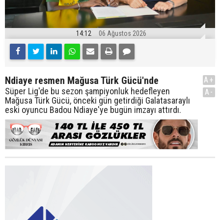
14:12
06 Ağustos 2026
Ndiaye resmen Mağusa Türk Gücü'nde
A+
Süper Lig'de bu sezon şampiyonluk hedefleyen
A-
Mağusa Türk Gücü, önceki gün getirdiği Galatasaraylı
eski oyuncu Badou Ndiaye'ye bugün imzayı attırdı.