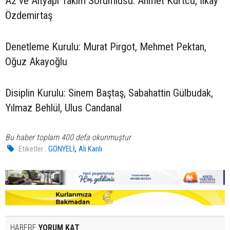
A2 ve Altyapı Takım Sorumlusu: Ahmet Kurtcu, İlkay
Özdemirtaş
Denetleme Kurulu: Murat Pirgot, Mehmet Pektan,
Oğuz Akayoğlu
Disiplin Kurulu: Sinem Baştaş, Sabahattin Gülbudak,
Yılmaz Behlül, Ulus Candanal
Bu haber toplam 400 defa okunmuştur
,
Etiketler :
GÖNYELİ
Ali Kanlı
HABERE
YORUM KAT