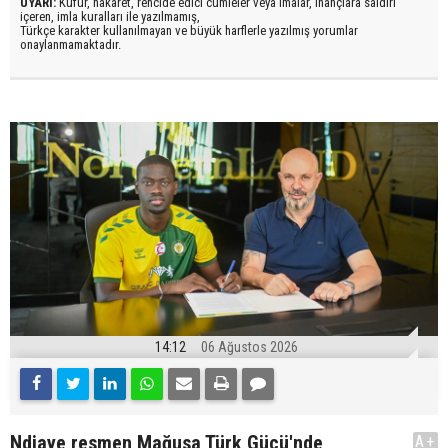
UYARI:
Küfür, hakaret, rencide edici cümleler veya imalar, inançlara saldırı
içeren, imla kuralları ile yazılmamış,
Türkçe karakter kullanılmayan ve büyük harflerle yazılmış yorumlar
onaylanmamaktadır.
14:12
06 Ağustos 2026
Ndiaye resmen Mağusa Türk Gücü'nde
A+