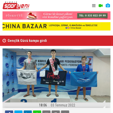
Gençlik Gücü kampa girdi
Ndiaye re
18:06
03 Temmuz 2022