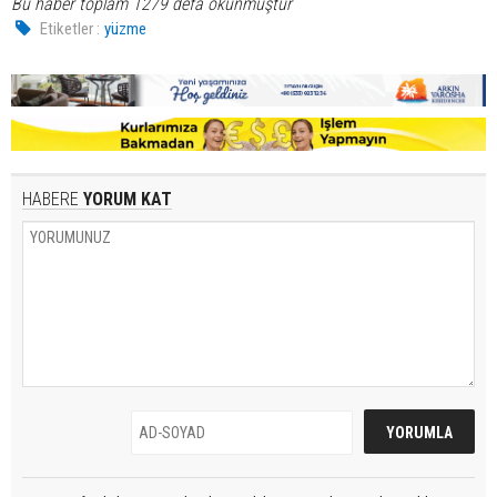
Bu haber toplam 1279 defa okunmuştur
Etiketler :
yüzme
HABERE
YORUM KAT