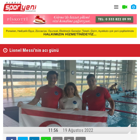
Lionel Messi'nin acı günü
Arsenal, B
11:56
19 Ağustos 2022