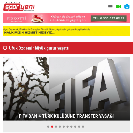
Ufuk Özdemir büyük gurur yaşattı
Doğukan Ula
FIFA'DAN 4 TÜRK KULÜBÜNE TRANSFER YASAĞI