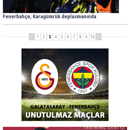
Fenerbahçe, Karagümrük deplasmanında
1
2
3
4
5
6
7
8
9
10