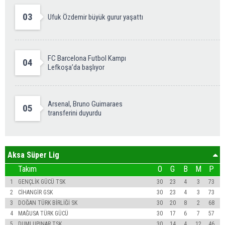
03
Ufuk Özdemir büyük gurur yaşattı
FC Barcelona Futbol Kampı
04
Lefkoşa’da başlıyor
Arsenal, Bruno Guimaraes
05
transferini duyurdu
Aksa Süper Lig
Takım
O
G
B
M
P
1
GENÇLİK GÜCÜ TSK
30
23
4
3
73
2
CİHANGİR GSK
30
23
4
3
73
3
DOĞAN TÜRK BİRLİĞİ SK
30
20
8
2
68
4
MAĞUSA TÜRK GÜCÜ
30
17
6
7
57
5
DUMLUPINAR TSK
30
14
4
12
46