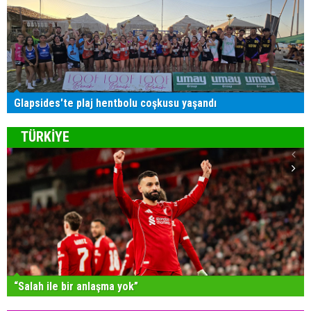
Glapsides'te plaj hentbolu coşkusu yaşandı
TÜRKİYE
“Salah ile bir anlaşma yok”