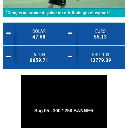
“Gençlerin üstüne düşülse ülke futbolu güzelleşecek”
DOLAR
EURO
47.68
55.13
ALTIN
BIST 100
6659.71
13779.39
Sağ 05 - 300 * 250 BANNER