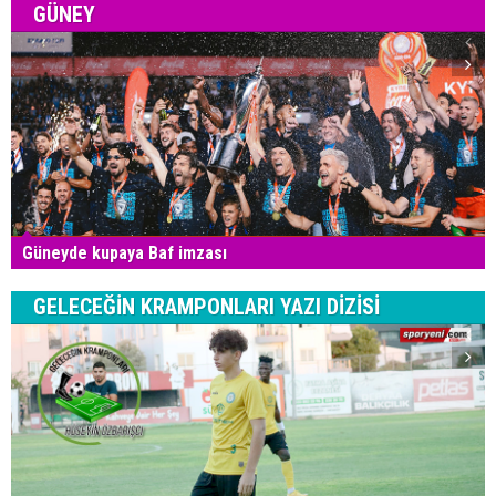
GÜNEY
Güneyde kupaya Baf imzası
GELECEĞİN KRAMPONLARI YAZI DİZİSİ