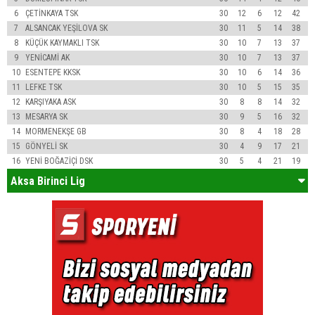
6
ÇETİNKAYA TSK
30
12
6
12
42
7
ALSANCAK YEŞİLOVA SK
30
11
5
14
38
8
KÜÇÜK KAYMAKLI TSK
30
10
7
13
37
9
YENİCAMİ AK
30
10
7
13
37
10
ESENTEPE KKSK
30
10
6
14
36
11
LEFKE TSK
30
10
5
15
35
12
KARŞIYAKA ASK
30
8
8
14
32
13
MESARYA SK
30
9
5
16
32
14
MORMENEKŞE GB
30
8
4
18
28
15
GÖNYELİ SK
30
4
9
17
21
16
YENİ BOĞAZİÇİ DSK
30
5
4
21
19
Aksa Birinci Lig