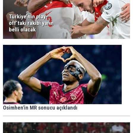
Türkiye’nin play-
off’taki rakibi yarın
belli olacak
Osimhen'in MR sonucu açıklandı