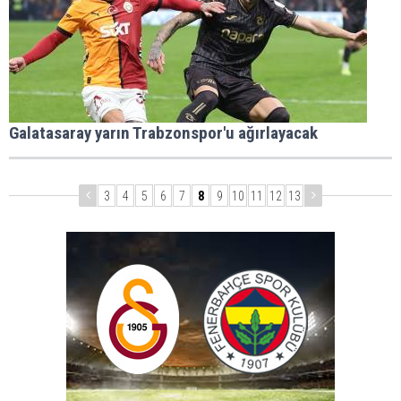
Galatasaray yarın Trabzonspor'u ağırlayacak
3
4
5
6
7
8
9
10
11
12
13