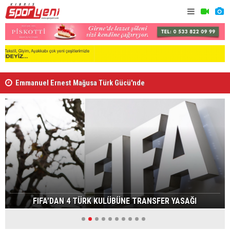
Emmanuel Ernest Mağusa Türk Gücü'nde
Nehir Deniz
FIFA'DAN 4 TÜRK KULÜBÜNE TRANSFER YASAĞI