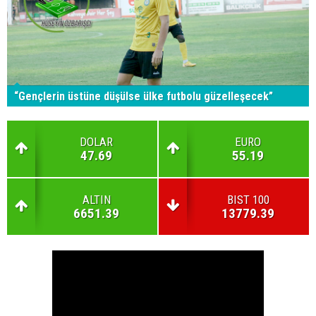
“Gençlerin üstüne düşülse ülke futbolu güzelleşecek”
DOLAR
EURO
47.69
55.19
ALTIN
BIST 100
6651.39
13779.39