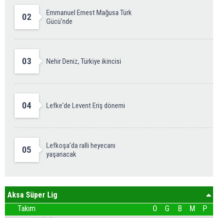
Emmanuel Ernest Mağusa Türk
02
Gücü'nde
03
Nehir Deniz, Türkiye ikincisi
04
Lefke'de Levent Eriş dönemi
Lefkoşa’da ralli heyecanı
05
yaşanacak
Aksa Süper Lig
Takım
O
G
B
M
P