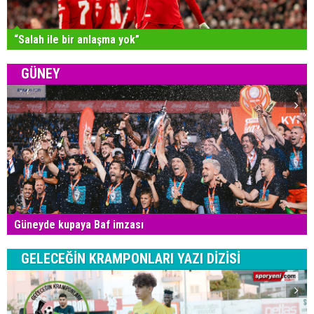
“Salah ile bir anlaşma yok”
GÜNEY
Güneyde kupaya Baf imzası
GELECEĞİN KRAMPONLARI YAZI DİZİSİ