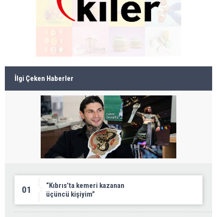
İlgi Çeken Haberler
“Kıbrıs’ta kemeri kazanan
01
üçüncü kişiyim”