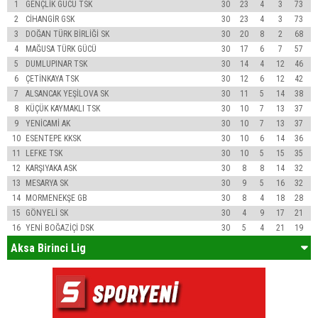
1
GENÇLİK GÜCÜ TSK
30
23
4
3
73
2
CİHANGİR GSK
30
23
4
3
73
3
DOĞAN TÜRK BİRLİĞİ SK
30
20
8
2
68
4
MAĞUSA TÜRK GÜCÜ
30
17
6
7
57
5
DUMLUPINAR TSK
30
14
4
12
46
6
ÇETİNKAYA TSK
30
12
6
12
42
7
ALSANCAK YEŞİLOVA SK
30
11
5
14
38
8
KÜÇÜK KAYMAKLI TSK
30
10
7
13
37
9
YENİCAMİ AK
30
10
7
13
37
10
ESENTEPE KKSK
30
10
6
14
36
11
LEFKE TSK
30
10
5
15
35
12
KARŞIYAKA ASK
30
8
8
14
32
13
MESARYA SK
30
9
5
16
32
14
MORMENEKŞE GB
30
8
4
18
28
15
GÖNYELİ SK
30
4
9
17
21
16
YENİ BOĞAZİÇİ DSK
30
5
4
21
19
Aksa Birinci Lig