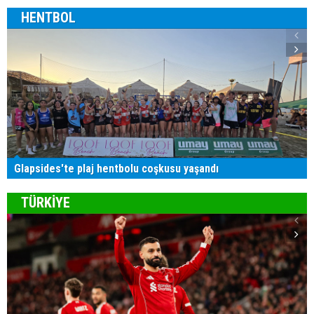
HENTBOL
Glapsides'te plaj hentbolu coşkusu yaşandı
TÜRKİYE