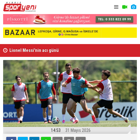
Lionel Messi'nin acı günü
Arsenal, B
14:53
31 Mayıs 2026