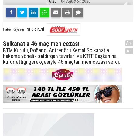
16:25
04 Ağustos 2026
SPOR YENİ
Haber Kaynağı
Solkanat'a 46 maç men cezası!
A+
BTM Kurulu, Doğancı Antrenörü Kemal Solkanat'a
A-
hakeme yönelik saldırgan tavırları ve KTFF Başkanına
küfür ettiği gerekçesiyle 46 maçtan men cezası verdi.