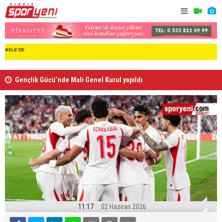
Gençlik Gücü’nde Mali Genel Kurul yapıldı
Kaymaklı h
11:17
02 Haziran 2026