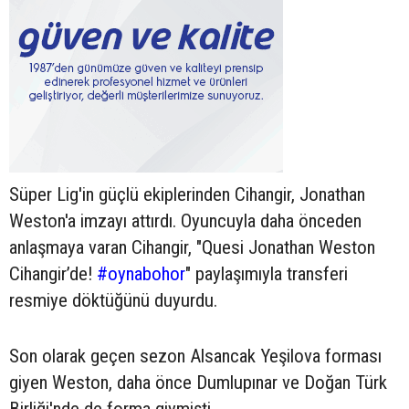
Süper Lig'in güçlü ekiplerinden Cihangir, Jonathan
Weston'a imzayı attırdı. Oyuncuyla daha önceden
anlaşmaya varan Cihangir, "Quesi Jonathan Weston
Cihangir’de!
#oynabohor
" paylaşımıyla transferi
resmiye döktüğünü duyurdu.
Son olarak geçen sezon Alsancak Yeşilova forması
giyen Weston, daha önce Dumlupınar ve Doğan Türk
Birliği'nde de forma giymişti.