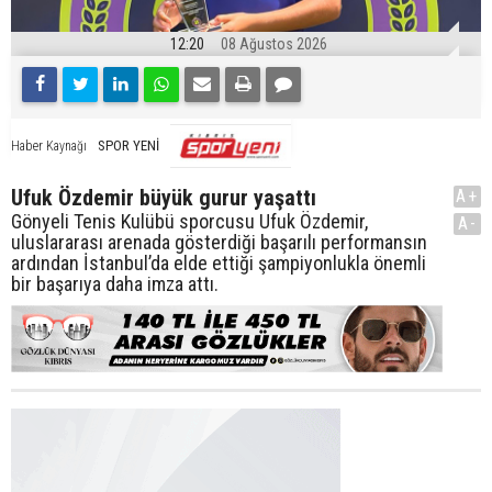
12:20
08 Ağustos 2026
SPOR YENİ
Haber Kaynağı
Ufuk Özdemir büyük gurur yaşattı
A+
Gönyeli Tenis Kulübü sporcusu Ufuk Özdemir,
A-
uluslararası arenada gösterdiği başarılı performansın
ardından İstanbul’da elde ettiği şampiyonlukla önemli
bir başarıya daha imza attı.