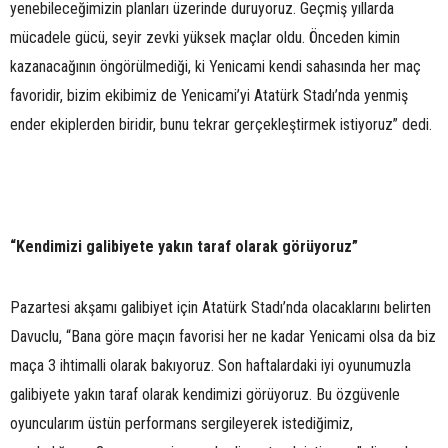
yenebileceğimizin planları üzerinde duruyoruz. Geçmiş yıllarda
mücadele gücü, seyir zevki yüksek maçlar oldu. Önceden kimin
kazanacağının öngörülmediği, ki Yenicami kendi sahasında her maç
favoridir, bizim ekibimiz de Yenicami’yi Atatürk Stadı’nda yenmiş
ender ekiplerden biridir, bunu tekrar gerçekleştirmek istiyoruz” dedi.
“Kendimizi galibiyete yakın taraf olarak görüyoruz”
Pazartesi akşamı galibiyet için Atatürk Stadı’nda olacaklarını belirten
Davuclu, “Bana göre maçın favorisi her ne kadar Yenicami olsa da biz
maça 3 ihtimalli olarak bakıyoruz. Son haftalardaki iyi oyunumuzla
galibiyete yakın taraf olarak kendimizi görüyoruz. Bu özgüvenle
oyuncularım üstün performans sergileyerek istediğimiz,