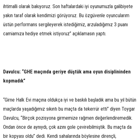
ihtimalli olarak bakıyoruz. Son haftalardaki iyi oyunumuzla galibiyete
yakın taraf olarak kendimizi görüyoruz. Bu özgüvenle oyuncularım
üstün performans sergileyerek istediğimiz, arzuladığımız 3 puanı
camiamıza hediye etmek istiyoruz” açıklamasın yaptı.
Davulcu: “GHE maçında geriye düştük ama oyun disiplininden
kopmadık”
“Girne Halk Evi maçına oldukça iyi ve baskılı başladık ama bu yıl bütün
maçlarda yaşadığımız sıkıntı bu maçta da tekerrür etti” diyen Toygar
Davulcu, “Birçok pozisyona girmemize rağmen değerlendiremedik.
Ondan önce de aynıydı, çok azını gole çevirebilmiştik. Bu maçta da
bir kopyası oldu” dedi. Kendi sahalarında böylesine dirençli,