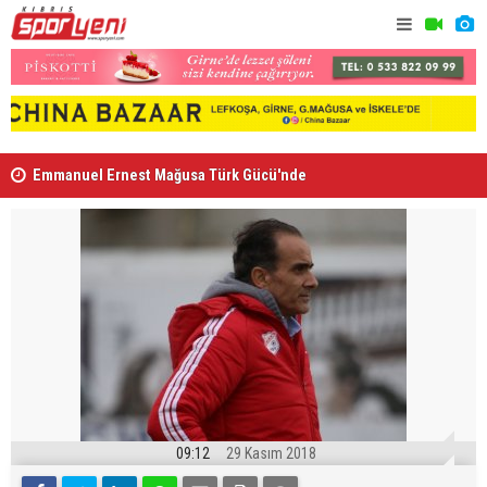
Emmanuel Ernest Mağusa Türk Gücü'nde
Nehir Deniz
09:12
29 Kasım 2018