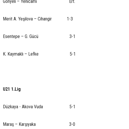
Gönyeli – Yenicami Ert.
Merit A. Yeşilova – Cihangir 1-3
Esentepe – G. Gücü 3-1
K. Kaymaklı – Lefke 5-1
U21 1.Lig
Düzkaya - Akova Vuda 5-1
Maraş – Karşıyaka 3-0