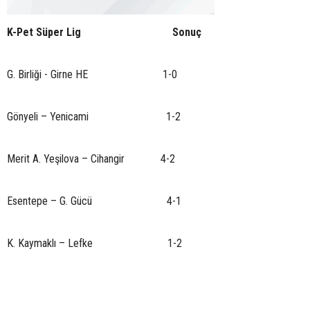
K-Pet Süper Lig Sonuç
G. Birliği - Girne HE 1-0
Gönyeli – Yenicami 1-2
Merit A. Yeşilova – Cihangir 4-2
Esentepe – G. Gücü 4-1
K. Kaymaklı – Lefke 1-2