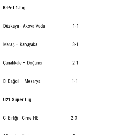
K-Pet 1.Lig
Düzkaya - Akova Vuda 1-1
Maraş – Karşıyaka 3-1
Çanakkale – Doğancı 2-1
B. Bağcıl – Mesarya 1-1
U21 Süper Lig
G. Birliği - Girne HE 2-0