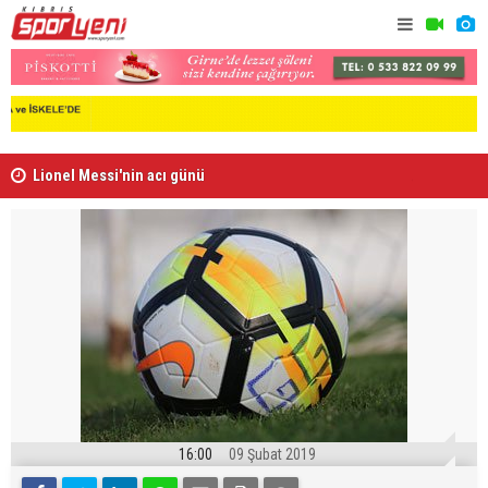
Lionel Messi'nin acı günü
Arsenal, B
16:00
09 Şubat 2019