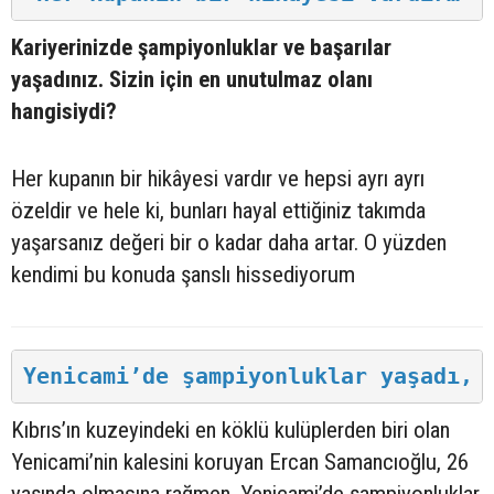
Kariyerinizde şampiyonluklar ve başarılar
yaşadınız. Sizin için en unutulmaz olanı
hangisiydi?
Her kupanın bir hikâyesi vardır ve hepsi ayrı ayrı
özeldir ve hele ki, bunları hayal ettiğiniz takımda
yaşarsanız değeri bir o kadar daha artar. O yüzden
kendimi bu konuda şanslı hissediyorum
Yenicami’de şampiyonluklar yaşadı, 
Kıbrıs’ın kuzeyindeki en köklü kulüplerden biri olan
Yenicami’nin kalesini koruyan Ercan Samancıoğlu, 26
yaşında olmasına rağmen, Yenicami’de şampiyonluklar