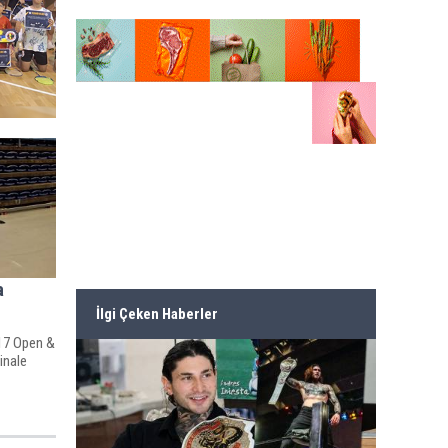
a
İlgi Çeken Haberler
U17 Open &
inale