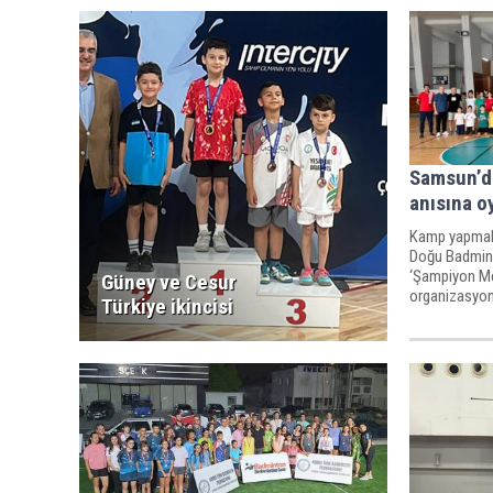
Samsun’da
anısına o
Kamp yapmak 
Doğu Badmin
‘Şampiyon Me
Güney ve Cesur
organizasyon
Türkiye ikincisi