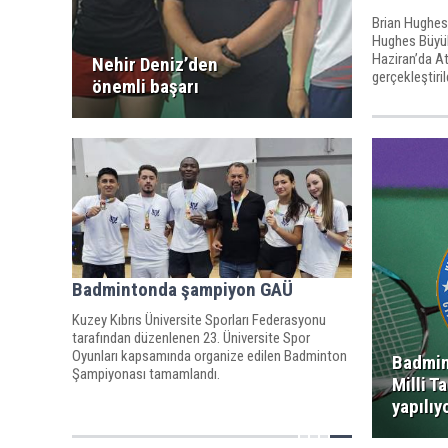
Brian Hughes
Hughes Büyük
Haziran’da A
Nehir Deniz’den
gerçekleştiril
önemli başarı
Badmintonda şampiyon GAÜ
Kuzey Kıbrıs Üniversite Sporları Federasyonu
tarafından düzenlenen 23. Üniversite Spor
Oyunları kapsamında organize edilen Badminton
Badmin
Şampiyonası tamamlandı.
Milli 
yapılıy