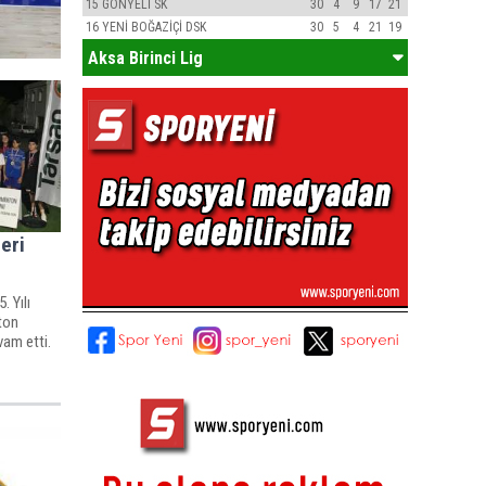
15
GÖNYELİ SK
30
4
9
17
21
16
YENİ BOĞAZİÇİ DSK
30
5
4
21
19
Aksa Birinci Lig
eri
 Yılı
ton
vam etti.