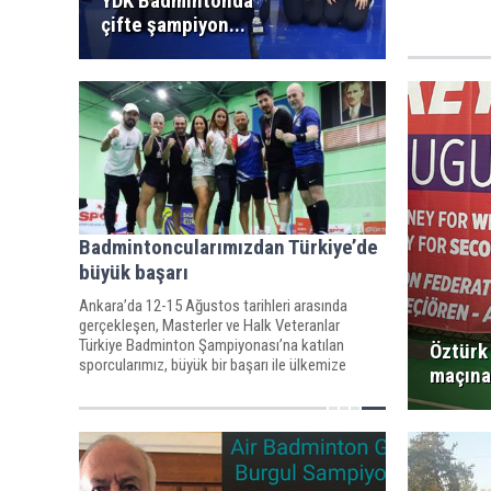
YDK Badmintonda
çifte şampiyon...
Badmintoncularımızdan Türkiye’de
büyük başarı
Ankara’da 12-15 Ağustos tarihleri arasında
gerçekleşen, Masterler ve Halk Veteranlar
Türkiye Badminton Şampiyonası’na katılan
Öztürk 
sporcularımız, büyük bir başarı ile ülkemize
maçına 
madalyalarla döndü.