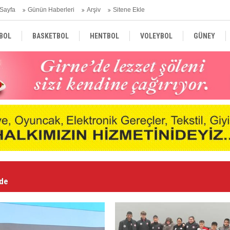
Sayfa
Günün Haberleri
Arşiv
Sitene Ekle
BOL
BASKETBOL
HENTBOL
VOLEYBOL
GÜNEY
TÜRKİYE
AVRUPA
DÜNYA
nde
Ne