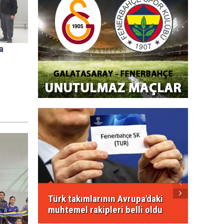
a
FIFA'd
transf
Türk takımlarının Avrupa'daki
muhtemel rakipleri belli oldu