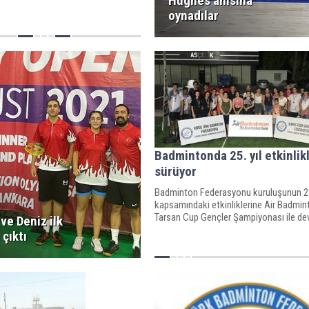
Hughes anısına
oynadılar
Badmintonda 25. yıl etkinlikl
sürüyor
Badminton Federasyonu kuruluşunun 25.
kapsamındaki etkinliklerine Air Badmin
Tarsan Cup Gençler Şampiyonası ile de
ve Deniz ilk
çıktı