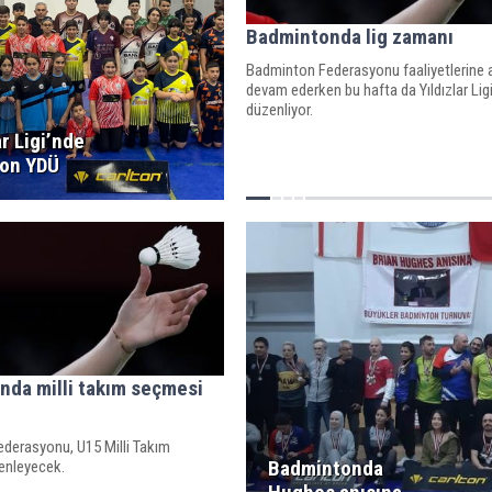
Badmintonda lig zamanı
Badminton Federasyonu faaliyetlerine a
devam ederken bu hafta da Yıldızlar Ligi
düzenliyor.
ar Ligi’nde
S
on YDÜ
da milli takım seçmesi
derasyonu, U15 Milli Takım
Badmintonda
enleyecek.