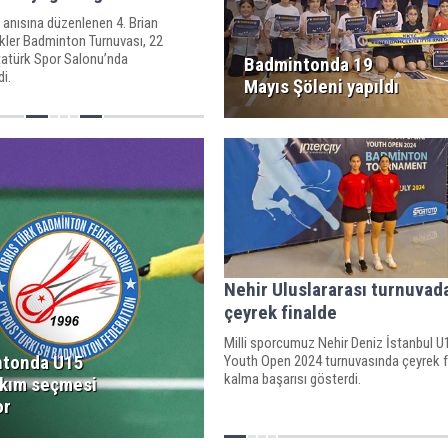
 anısına düzenlenen 4. Brian
ler Badminton Turnuvası, 22
tatürk Spor Salonu’nda
Badmintonda 19
di.
Mayıs Şöleni yapıldı
Nehir Uluslararası turnuvad
çeyrek finalde
Milli sporcumuz Nehir Deniz İstanbul 
tonda U15
Youth Open 2024 turnuvasında çeyrek f
kalma başarısı gösterdi.
Takım seçmesi
or