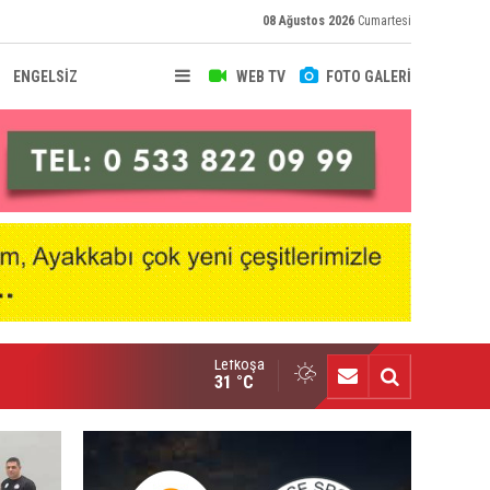
08 Ağustos 2026
Cumartesi
ENGELSİZ
WEB TV
FOTO GALERİ
Lefkoşa
hir Deniz, Türkiye ikincisi
31 °C