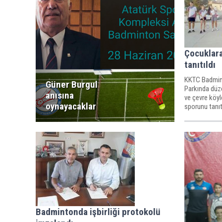
Çocuklar
tanıtıldı
KKTC Badmin
Güner Burgul
Parkında düze
anısına
ve çevre köy
oynayacaklar
sporunu tanıt
Badmintonda işbirliği protokolü