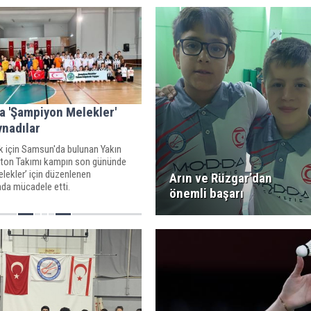
 'Şampiyon Melekler'
ynadılar
için Samsun'da bulunan Yakın
ton Takımı kampın son gününde
lekler’ için düzenlenen
Arın ve Rüzgar’dan
da mücadele etti.
önemli başarı