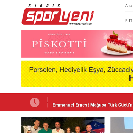
Ana 
FUT
Emmanuel Ernest Mağusa Türk Gücü'