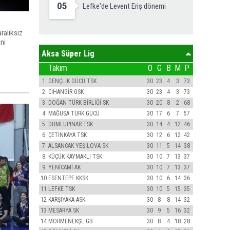
05
Lefke'de Levent Eriş dönemi
ralıksız
ni
Aksa Süper Lig
Takım
O
G
B
M
P
1
GENÇLİK GÜCÜ TSK
30
23
4
3
73
2
CİHANGİR GSK
30
23
4
3
73
3
DOĞAN TÜRK BİRLİĞİ SK
30
20
8
2
68
4
MAĞUSA TÜRK GÜCÜ
30
17
6
7
57
5
DUMLUPINAR TSK
30
14
4
12
46
6
ÇETİNKAYA TSK
30
12
6
12
42
7
ALSANCAK YEŞİLOVA SK
30
11
5
14
38
8
KÜÇÜK KAYMAKLI TSK
30
10
7
13
37
9
YENİCAMİ AK
30
10
7
13
37
10
ESENTEPE KKSK
30
10
6
14
36
11
LEFKE TSK
30
10
5
15
35
12
KARŞIYAKA ASK
30
8
8
14
32
13
MESARYA SK
30
9
5
16
32
14
MORMENEKŞE GB
30
8
4
18
28