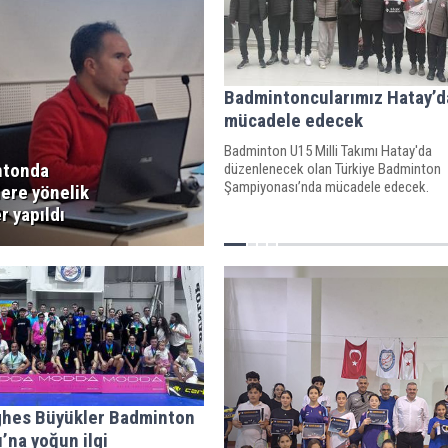
Badmintoncularımız Hatay’d
mücadele edecek
Badminton U15 Milli Takımı Hatay'da
ntonda
düzenlenecek olan Türkiye Badminton
Şampiyonası’nda mücadele edecek.
ere yönelik
r yapıldı
ghes Büyükler Badminton
’na yoğun ilgi