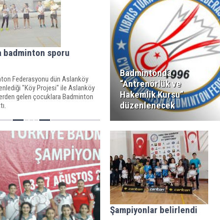
a badminton sporu
Badmintonda
ton Federasyonu dün Aslanköy
“Antrenörlük ve
nlediği "Köy Projesi" ile Aslanköy
Hakemlik Kursu”
lerden gelen çocuklara Badminton
düzenlenecek
tı.
Şampiyonlar belirlendi