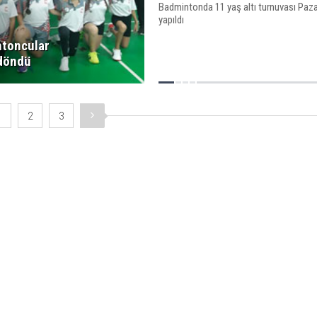
Badmintonda 11 yaş altı turnuvası Paz
yapıldı
toncular
döndü
1
2
3