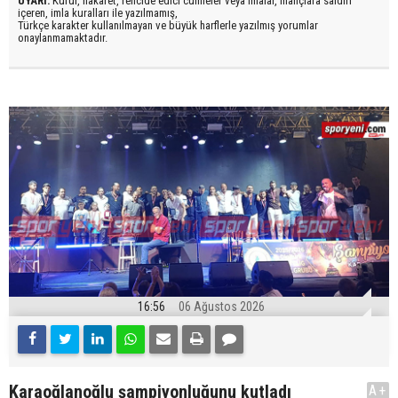
UYARI:
Küfür, hakaret, rencide edici cümleler veya imalar, inançlara saldırı
içeren, imla kuralları ile yazılmamış,
Türkçe karakter kullanılmayan ve büyük harflerle yazılmış yorumlar
onaylanmamaktadır.
16:56
06 Ağustos 2026
Karaoğlanoğlu şampiyonluğunu kutladı
A+