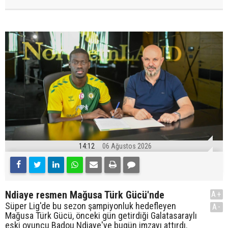
14:12
06 Ağustos 2026
Ndiaye resmen Mağusa Türk Gücü'nde
A+
Süper Lig'de bu sezon şampiyonluk hedefleyen
A-
Mağusa Türk Gücü, önceki gün getirdiği Galatasaraylı
eski oyuncu Badou Ndiaye'ye bugün imzayı attırdı.