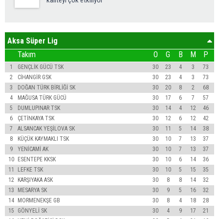
Aksa Süper Lig
Takım
O
G
B
M
P
1
GENÇLİK GÜCÜ TSK
30
23
4
3
73
2
CİHANGİR GSK
30
23
4
3
73
3
DOĞAN TÜRK BİRLİĞİ SK
30
20
8
2
68
4
MAĞUSA TÜRK GÜCÜ
30
17
6
7
57
5
DUMLUPINAR TSK
30
14
4
12
46
6
ÇETİNKAYA TSK
30
12
6
12
42
7
ALSANCAK YEŞİLOVA SK
30
11
5
14
38
8
KÜÇÜK KAYMAKLI TSK
30
10
7
13
37
9
YENİCAMİ AK
30
10
7
13
37
10
ESENTEPE KKSK
30
10
6
14
36
11
LEFKE TSK
30
10
5
15
35
12
KARŞIYAKA ASK
30
8
8
14
32
13
MESARYA SK
30
9
5
16
32
14
MORMENEKŞE GB
30
8
4
18
28
15
GÖNYELİ SK
30
4
9
17
21