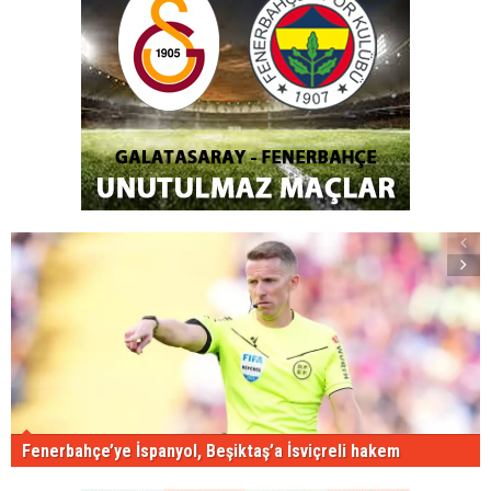
Fenerbahçe’ye İspanyol, Beşiktaş’a İsviçreli hakem