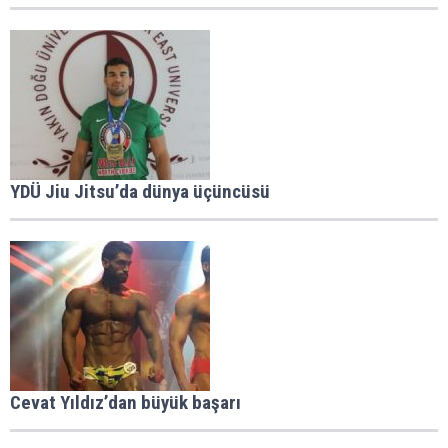
YDÜ Jiu Jitsu’da dünya üçüncüsü
Cevat Yıldız’dan büyük başarı