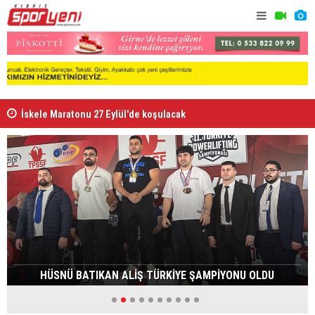
İskele Maratonu 27 Eylül'de koşulacak
Doğan-Mulla
HÜSNÜ BATIKAN ALİŞ TÜRKİYE ŞAMPİYONU OLDU