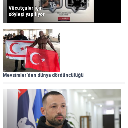
Vücutçular için
söyleşi yapılıyor
Mevsimler’den dünya dördüncülüğü