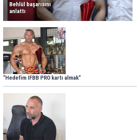
Behlül başarısını
anlattı
“Hedefim IFBB PRO kartı almak”