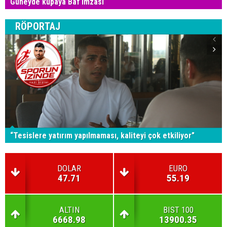
Güneyde kupaya Baf imzası
RÖPORTAJ
“Tesislere yatırım yapılmaması, kaliteyi çok etkiliyor”
DOLAR
EURO
47.71
55.19
ALTIN
BIST 100
6668.98
13900.35