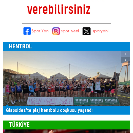
HENTBOL
Glapsides'te plaj hentbolu coşkusu yaşandı
TÜRKİYE