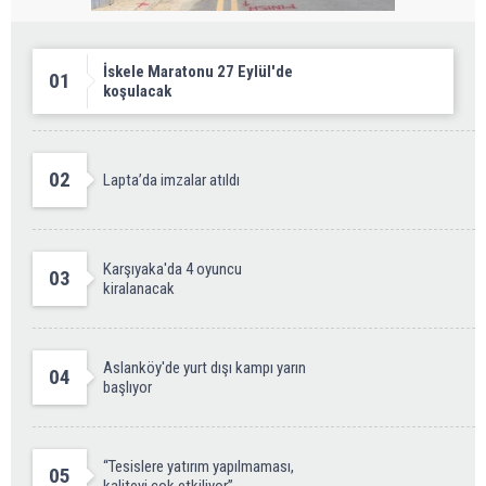
İskele Maratonu 27 Eylül'de
01
koşulacak
02
Lapta’da imzalar atıldı
Karşıyaka'da 4 oyuncu
03
kiralanacak
Aslanköy'de yurt dışı kampı yarın
04
başlıyor
“Tesislere yatırım yapılmaması,
05
kaliteyi çok etkiliyor”