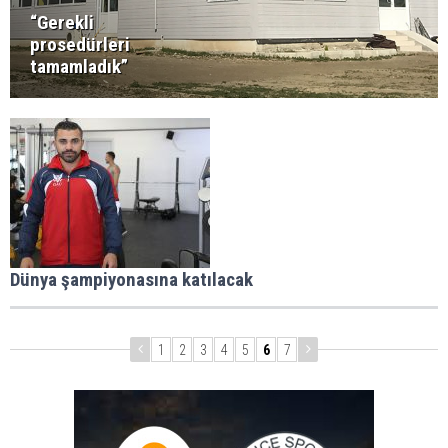
“Gerekli
prosedürleri
tamamladık”
Dünya şampiyonasına katılacak
1
2
3
4
5
6
7