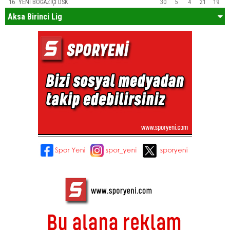
16
YENİ BOĞAZİÇİ DSK
30
5
4
21
19
Aksa Birinci Lig