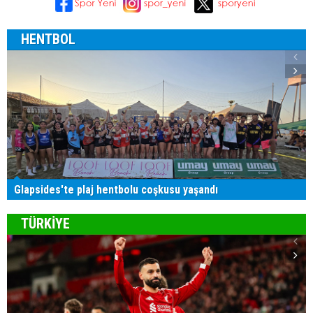
HENTBOL
Glapsides'te plaj hentbolu coşkusu yaşandı
TÜRKİYE