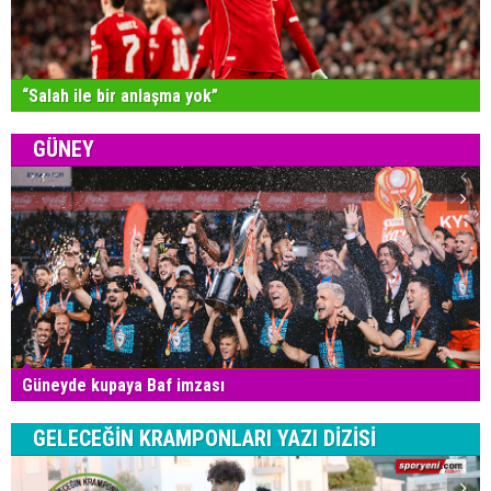
“Salah ile bir anlaşma yok”
GÜNEY
Güneyde kupaya Baf imzası
GELECEĞİN KRAMPONLARI YAZI DİZİSİ