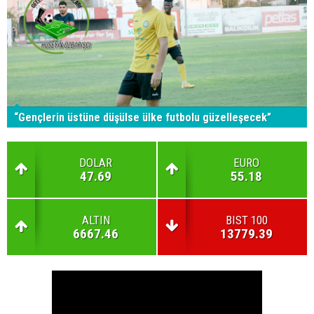
“Gençlerin üstüne düşülse ülke futbolu güzelleşecek”
DOLAR
EURO
47.69
55.18
ALTIN
BIST 100
6667.46
13779.39