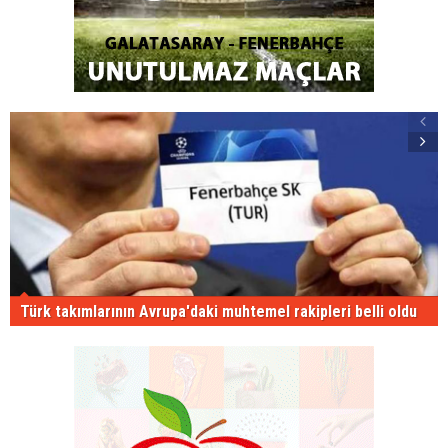
Türk takımlarının Avrupa'daki muhtemel rakipleri belli oldu