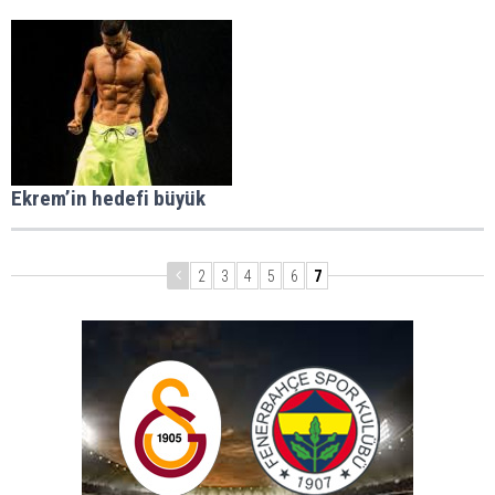
Ekrem’in hedefi büyük
2
3
4
5
6
7