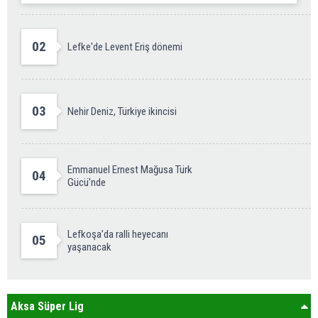
02
Lefke'de Levent Eriş dönemi
03
Nehir Deniz, Türkiye ikincisi
Emmanuel Ernest Mağusa Türk
04
Gücü'nde
Lefkoşa’da ralli heyecanı
05
yaşanacak
Aksa Süper Lig