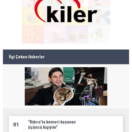
İlgi Çeken Haberler
“Kıbrıs’ta kemeri kazanan
01
üçüncü kişiyim”