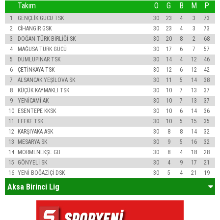
Takım
O
G
B
M
P
1
GENÇLİK GÜCÜ TSK
30
23
4
3
73
2
CİHANGİR GSK
30
23
4
3
73
3
DOĞAN TÜRK BİRLİĞİ SK
30
20
8
2
68
4
MAĞUSA TÜRK GÜCÜ
30
17
6
7
57
5
DUMLUPINAR TSK
30
14
4
12
46
6
ÇETİNKAYA TSK
30
12
6
12
42
7
ALSANCAK YEŞİLOVA SK
30
11
5
14
38
8
KÜÇÜK KAYMAKLI TSK
30
10
7
13
37
9
YENİCAMİ AK
30
10
7
13
37
10
ESENTEPE KKSK
30
10
6
14
36
11
LEFKE TSK
30
10
5
15
35
12
KARŞIYAKA ASK
30
8
8
14
32
13
MESARYA SK
30
9
5
16
32
14
MORMENEKŞE GB
30
8
4
18
28
15
GÖNYELİ SK
30
4
9
17
21
16
YENİ BOĞAZİÇİ DSK
30
5
4
21
19
Aksa Birinci Lig