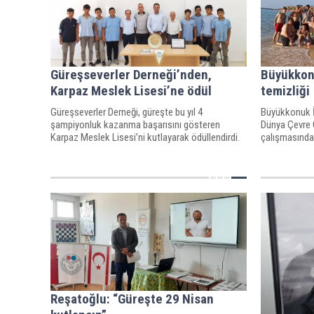
Güreşseverler Derneği’nden,
Büyükkon
Karpaz Meslek Lisesi’ne ödül
temizliği
Güreşseverler Derneği, güreşte bu yıl 4
Büyükkonuk İ
şampiyonluk kazanma başarısını gösteren
Dünya Çevre 
Karpaz Meslek Lisesi’ni kutlayarak ödüllendirdi.
çalışmasında
Reşatoğlu: “Güreşte 29 Nisan