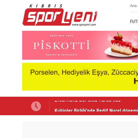
Ana 
FUT
Kulüpler Birliği'nde Redif Nurel dönem