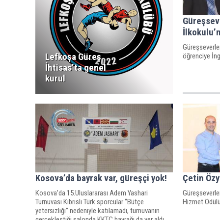
Güreşsev
İlkokulu’
Güreşseverle
Lefkoşa Güreş
öğrenciye İng
İhtisas’ta genel
kurul
Kosova’da bayrak var, güreşçi yok!
Çetin Özy
Kosova’da 15.Uluslararası Adem Yashari
Güreşseverler
Turnuvası Kıbrıslı Türk sporcular “Bütçe
Hizmet Ödülü,
yetersizliği” nedeniyle katılamadı, turnuvanın
gerçekleştiği salonda KKTC bayrağı da yer aldı.