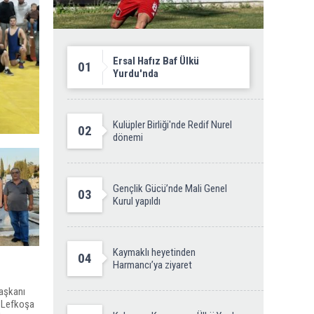
Ersal Hafız Baf Ülkü
01
Yurdu'nda
Kulüpler Birliği'nde Redif Nurel
02
dönemi
Gençlik Gücü’nde Mali Genel
03
Kurul yapıldı
Kaymaklı heyetinden
04
Harmancı’ya ziyaret
aşkanı
e Lefkoşa