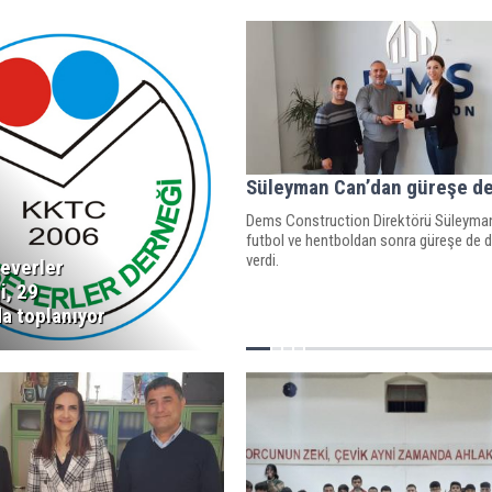
Süleyman Can’dan güreşe d
Dems Construction Direktörü Süleyma
futbol ve hentboldan sonra güreşe de 
verdi.
everler
i, 29
a toplanıyor