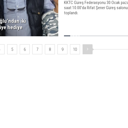
KKTC Güreş Federasyonu 30 Ocak paza
saat 10.00’da Rifat Şener Güreş salon
toplandı.
n
ğlu’ndan iki
iye hediye
4
5
6
7
8
9
10