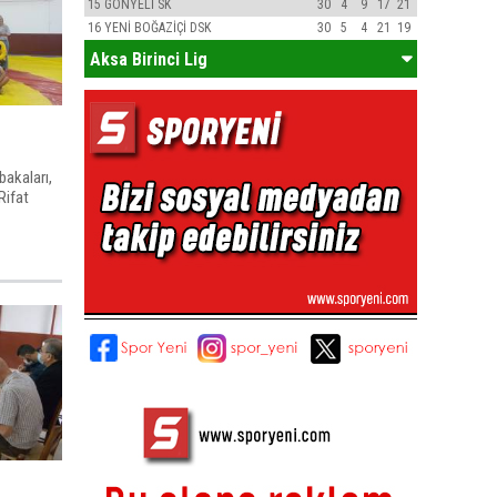
15
GÖNYELİ SK
30
4
9
17
21
16
YENİ BOĞAZİÇİ DSK
30
5
4
21
19
Aksa Birinci Lig
bakaları,
Rifat