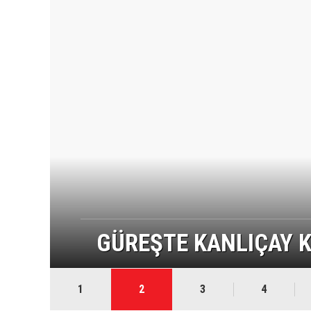
E
GÜREŞTE KANLIÇAY K
1
2
3
4