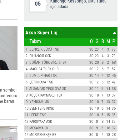
Kabongo Kassongo, Ülkü Yurdu
ı.
05
için adada
Aksa Süper Lig
Takım
O
G
B
M
P
1
GENÇLİK GÜCÜ TSK
30
23
4
3
73
2
CİHANGİR GSK
30
23
4
3
73
3
DOĞAN TÜRK BİRLİĞİ SK
30
20
8
2
68
4
MAĞUSA TÜRK GÜCÜ
30
17
6
7
57
5
DUMLUPINAR TSK
30
14
4
12
46
6
ÇETİNKAYA TSK
30
12
6
12
42
7
ALSANCAK YEŞİLOVA SK
30
11
5
14
38
in sembol
 antrenörü
8
KÜÇÜK KAYMAKLI TSK
30
10
7
13
37
e kararı
9
YENİCAMİ AK
30
10
7
13
37
10
ESENTEPE KKSK
30
10
6
14
36
11
LEFKE TSK
30
10
5
15
35
12
KARŞIYAKA ASK
30
8
8
14
32
13
MESARYA SK
30
9
5
16
32
14
MORMENEKŞE GB
30
8
4
18
28