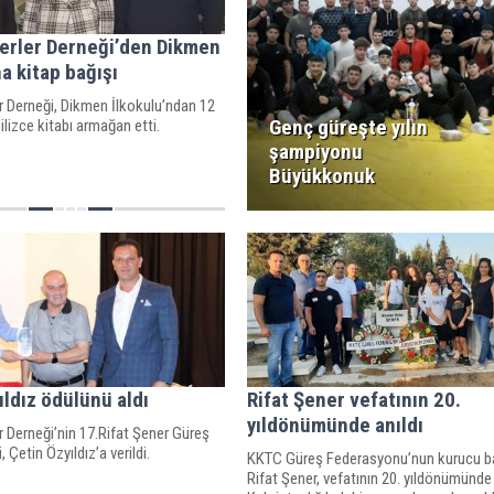
erler Derneği’den Dikmen
na kitap bağışı
r Derneği, Dikmen İlkokulu’ndan 12
Genç güreşte yılın
ilizce kitabı armağan etti.
şampiyonu
Büyükkonuk
ıldız ödülünü aldı
Rifat Şener vefatının 20.
yıldönümünde anıldı
 Derneği’nin 17.Rifat Şener Güreş
 Çetin Özyıldız’a verildi.
KKTC Güreş Federasyonu’nun kurucu b
Rifat Şener, vefatının 20. yıldönümünd