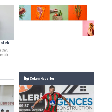
estek
n Can,
destek
İlgi Çeken Haberler