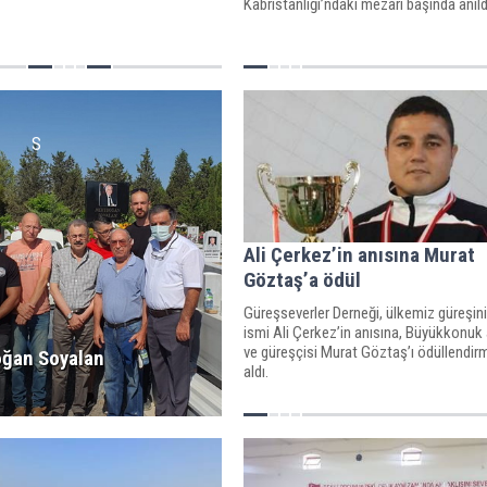
Kabristanlığı’ndaki mezarı başında anıld
S
Ali Çerkez’in anısına Murat
Göztaş’a ödül
Güreşseverler Derneği, ülkemiz güreşin
ismi Ali Çerkez’in anısına, Büyükkonuk
ve güreşçisi Murat Göztaş’ı ödüllendirm
ğan Soyalan
aldı.