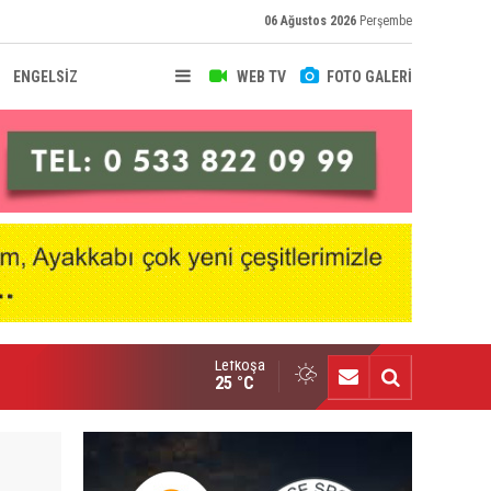
06 Ağustos 2026
Perşembe
ENGELSİZ
WEB TV
FOTO GALERİ
Lefkoşa
nçlik Gücü’nde Mali Genel Kurul yapıldı
25 °C