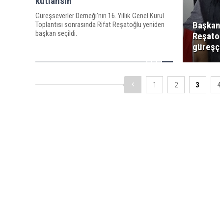
kutlansın”
Güreşseverler Derneği’nin 16. Yıllık Genel Kurul
Başka
Toplantısı sonrasında Rifat Reşatoğlu yeniden
başkan seçildi.
Reşato
güreşç
1
2
3