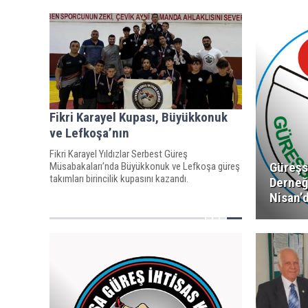
Fikri Karayel Kupası, Büyükkonuk
ve Lefkoşa’nın
Fikri Karayel Yıldızlar Serbest Güreş
Güreşs
Müsabakaları’nda Büyükkonuk ve Lefkoşa güreş
takımları birincilik kupasını kazandı.
Derneğ
Nisan’d