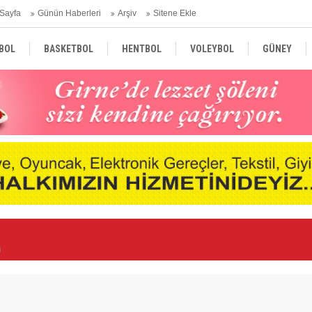
Sayfa
Günün Haberleri
Arşiv
Sitene Ekle
BOL
BASKETBOL
HENTBOL
VOLEYBOL
GÜNEY
TÜRKİYE
AVRUPA
DÜNYA
i
Ge