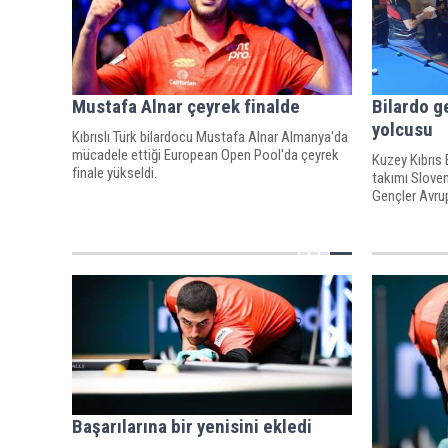
Mustafa Alnar çeyrek finalde
Bilardo g
yolcusu
Kıbrıslı Türk bilardocu Mustafa Alnar Almanya'da
mücadele ettiği European Open Pool'da çeyrek
Kuzey Kıbrıs 
finale yükseldi.
takımı Sloven
Gençler Avrup
Başarılarına bir yenisini ekledi