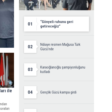
“Gönyeli ruhunu geri
01
getireceğiz”
Ndiaye resmen Mağusa Türk
02
Gücü'nde
Karaoğlanoğlu şampiyonluğunu
03
kutladı
arı ile
04
Gençlik Gücü kampa girdi
ından
uvaları