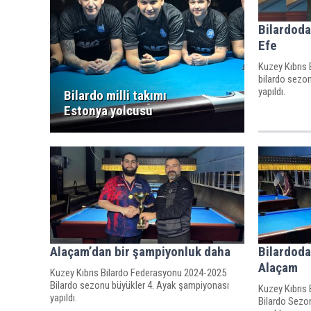
Bilardoda
Efe
Kuzey Kıbrıs
bilardo sezo
yapıldı.
Bilardo milli takımı
Estonya yolcusu
Alaçam’dan bir şampiyonluk daha
Bilardoda
Alaçam
Kuzey Kıbrıs Bilardo Federasyonu 2024-2025
Bilardo sezonu büyükler 4. Ayak şampiyonası
Kuzey Kıbrıs
yapıldı.
Bilardo Sezo