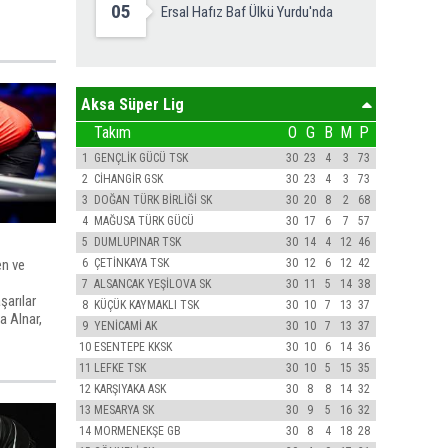
05
Ersal Hafız Baf Ülkü Yurdu'nda
Aksa Süper Lig
Takım
O
G
B
M
P
1
GENÇLİK GÜCÜ TSK
30
23
4
3
73
2
CİHANGİR GSK
30
23
4
3
73
3
DOĞAN TÜRK BİRLİĞİ SK
30
20
8
2
68
4
MAĞUSA TÜRK GÜCÜ
30
17
6
7
57
5
DUMLUPINAR TSK
30
14
4
12
46
en ve
6
ÇETİNKAYA TSK
30
12
6
12
42
7
ALSANCAK YEŞİLOVA SK
30
11
5
14
38
şarılar
8
KÜÇÜK KAYMAKLI TSK
30
10
7
13
37
a Alnar,
9
YENİCAMİ AK
30
10
7
13
37
10
ESENTEPE KKSK
30
10
6
14
36
11
LEFKE TSK
30
10
5
15
35
12
KARŞIYAKA ASK
30
8
8
14
32
13
MESARYA SK
30
9
5
16
32
14
MORMENEKŞE GB
30
8
4
18
28