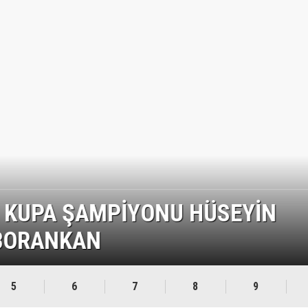
 KUPA ŞAMPİYONU HÜSEYİN
BORANKAN
5
6
7
8
9