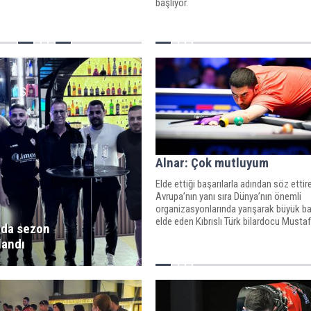
başlıyor.
S
Alnar: Çok mutluyum
Elde ettiği başarılarla adından söz ettir
Avrupa’nın yanı sıra Dünya’nın önemli
organizasyonlarında yarışarak büyük ba
elde eden Kıbrıslı Türk bilardocu Mustaf
oda sezon
SPOR YENİ'ye konuştu.
andı