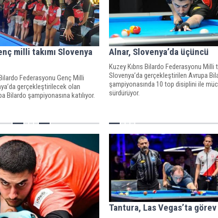
enç milli takımı Slovenya
Alnar, Slovenya’da üçüncü
Kuzey Kıbrıs Bilardo Federasyonu Milli 
Slovenya’da gerçekleştirilen Avrupa Bil
Bilardo Federasyonu Genç Milli
şampiyonasında 10 top disiplini ile müc
ya’da gerçekleştirilecek olan
sürdürüyor.
a Bilardo şampiyonasına katılıyor.
Tantura, Las Vegas’ta görev 