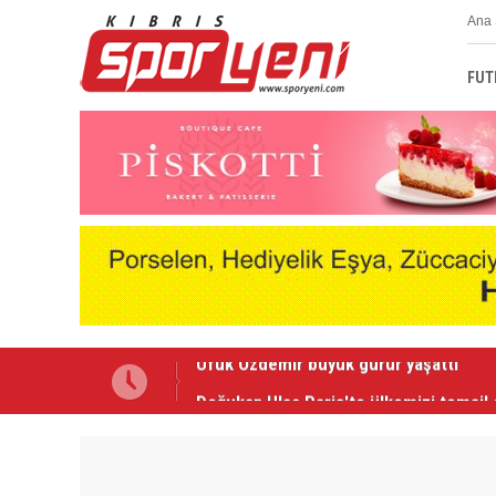
Ana 
FUT
Doğukan Ulaç Paris'te ülkemizi temsil 