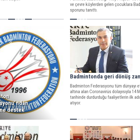
ve çevre köylerden gelen çocuklara Ba
sporunu tanıttı.
S
Badmintonda geri dönüş za
Badminton Federasyonu tüm dünyayı et
altına alan Coronavirüs dolayısıyla 14 
nton
tarihinde durdurduğu faaliyetlerin ilk ad
syonu’ndan
atıyor.
ine destek