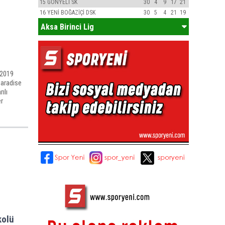
15
GÖNYELİ SK
30
4
9
17
21
16
YENİ BOĞAZİÇİ DSK
30
5
4
21
19
Aksa Birinci Lig
 2019
Paradise
ılı
er
kolü