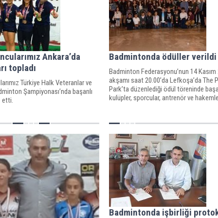
ncularımız Ankara’da
Badmintonda ödüller verildi
rı topladı
Badminton Federasyonu’nun 14 Kasım
akşamı saat 20.00’da Lefkoşa’da The 
arımız Türkiye Halk Veteranlar ve
Park’ta düzenlediği ödül töreninde başar
dminton Şampiyonası’nda başarılı
kulüpler, sporcular, antrenör ve hakeml
etti.
ödüllendirildi.
Badmintonda işbirliği proto