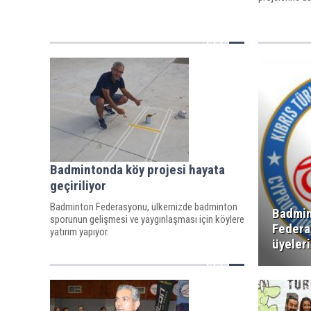
Badmintonda köy projesi hayata
geçiriliyor
Badminton Federasyonu, ülkemizde badminton
Badmi
sporunun gelişmesi ve yaygınlaşması için köylere
Federa
yatırım yapıyor.
üyeler