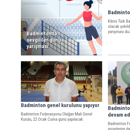
Badminto
Kıbrıs Türk 
olacak şekil
yarışması düz
Badmintonda
sevgililer günü
yarışması
Badminton genel kurulunu yapıyor
Badminto
Badminton Federasyonu Olağan Mali Genel
devam ed
Kurulu, 22 Ocak Cuma günü yapılacak.
Badminton F
projelerine d