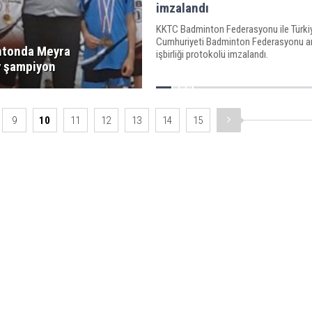
imzalandı
KKTC Badminton Federasyonu ile Türki
Cumhuriyeti Badminton Federasyonu a
tonda Meyra
işbirliği protokolü imzalandı.
y şampiyon
9
10
11
12
13
14
15