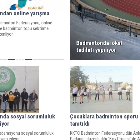
ndan online yarışma
Badminton Federasyonu, online
de badminton topu sektirme
enliyor.
Badmintonda lokal
tadilatı yapılıyor
nda sosyal sorumluluk
Çocuklara badminton sporu
iyor
tanıtıldı
ederasyonu sosyal sorumluluk
KKTC Badminton Federasyonu dün Asl
evam ediyor.
Parkında düzenlediği "Köy Projesi" ile 