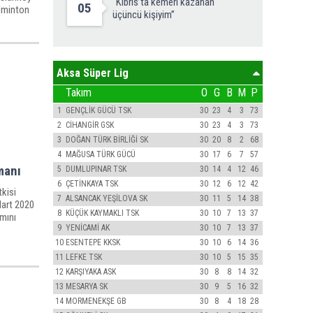
“Kıbrıs’ta kemeri kazanan
05
dminton
üçüncü kişiyim”
Aksa Süper Lig
Takım
O
G
B
M
P
1
GENÇLİK GÜCÜ TSK
30
23
4
3
73
2
CİHANGİR GSK
30
23
4
3
73
3
DOĞAN TÜRK BİRLİĞİ SK
30
20
8
2
68
4
MAĞUSA TÜRK GÜCÜ
30
17
6
7
57
manı
5
DUMLUPINAR TSK
30
14
4
12
46
6
ÇETİNKAYA TSK
30
12
6
12
42
kisi
7
ALSANCAK YEŞİLOVA SK
30
11
5
14
38
Mart 2020
8
KÜÇÜK KAYMAKLI TSK
30
10
7
13
37
ımını
9
YENİCAMİ AK
30
10
7
13
37
10
ESENTEPE KKSK
30
10
6
14
36
11
LEFKE TSK
30
10
5
15
35
12
KARŞIYAKA ASK
30
8
8
14
32
13
MESARYA SK
30
9
5
16
32
14
MORMENEKŞE GB
30
8
4
18
28