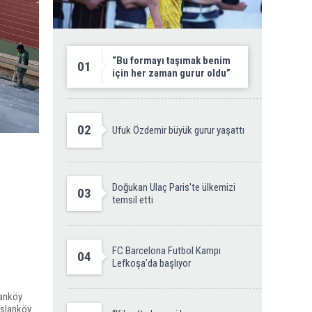
“Bu formayı taşımak benim
01
için her zaman gurur oldu”
02
Ufuk Özdemir büyük gurur yaşattı
Doğukan Ulaç Paris'te ülkemizi
03
temsil etti
FC Barcelona Futbol Kampı
04
Lefkoşa’da başlıyor
anköy
Aslanköy