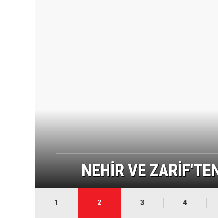
NEHİR VE ZARİF'TE
1
2
3
4