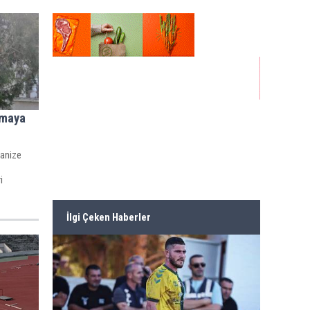
lmaya
anize
i
İlgi Çeken Haberler