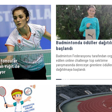
Badmintonda ödüller dağıtı
başlandı
Badminton Federasyonu tarafından org
toncular
edilen online challenge top sektirme
yarışmasında dereceye girenlere ödüller
n Yiğit ile
dağıtılmaya başlandı.
yor