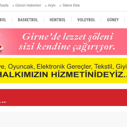
Sayfa
Günün Haberleri
Arşiv
Sitene Ekle
BOL
BASKETBOL
HENTBOL
VOLEYBOL
GÜNEY
TÜRKİYE
AVRUPA
DÜNYA
etti
FC