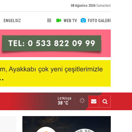
08 Ağustos 2026
Cumartesi
ENGELSİZ
WEB TV
FOTO GALERİ
Lefkoşa
 Barcelona Futbol Kampı Lefkoşa’da başlıyor
38 °C