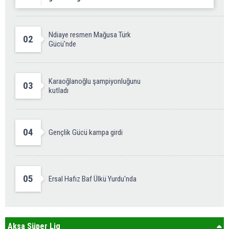
Ndiaye resmen Mağusa Türk
02
Gücü'nde
Karaoğlanoğlu şampiyonluğunu
03
kutladı
04
Gençlik Gücü kampa girdi
05
Ersal Hafız Baf Ülkü Yurdu'nda
Aksa Süper Lig