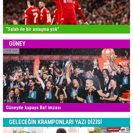
“Salah ile bir anlaşma yok”
GÜNEY
Güneyde kupaya Baf imzası
GELECEĞİN KRAMPONLARI YAZI DİZİSİ