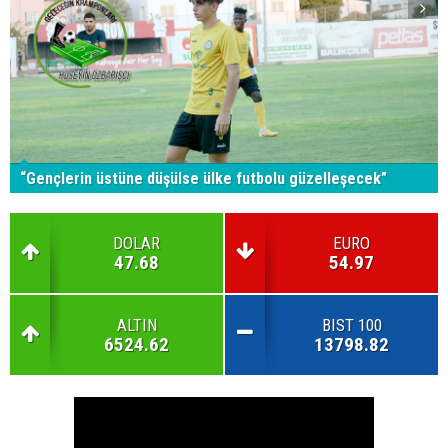
“Gençlerin üstüne düşülse ülke futbolu güzelleşecek”
DOLAR
EURO
47.68
54.97
ALTIN
BIST 100
6524.62
13798.82