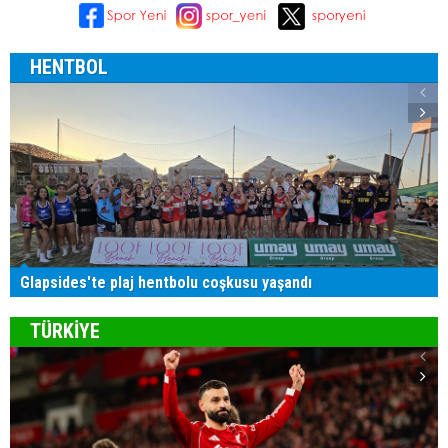
HENTBOL
Glapsides'te plaj hentbolu coşkusu yaşandı
TÜRKİYE