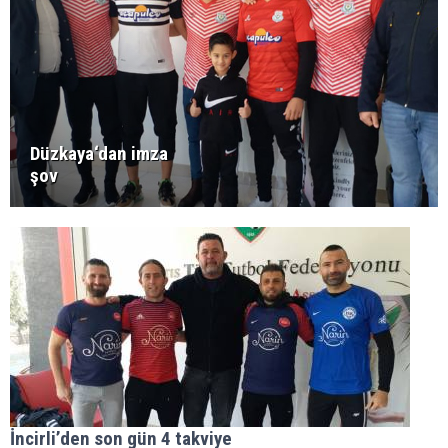
Düzkaya‘dan imza
şov
İncirli’den son gün 4 takviye