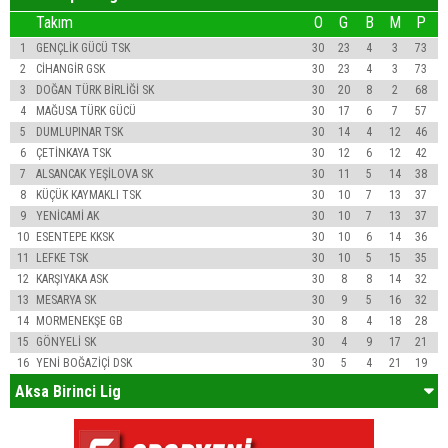
Takım
O
G
B
M
P
1
GENÇLİK GÜCÜ TSK
30
23
4
3
73
2
CİHANGİR GSK
30
23
4
3
73
3
DOĞAN TÜRK BİRLİĞİ SK
30
20
8
2
68
4
MAĞUSA TÜRK GÜCÜ
30
17
6
7
57
5
DUMLUPINAR TSK
30
14
4
12
46
6
ÇETİNKAYA TSK
30
12
6
12
42
7
ALSANCAK YEŞİLOVA SK
30
11
5
14
38
8
KÜÇÜK KAYMAKLI TSK
30
10
7
13
37
9
YENİCAMİ AK
30
10
7
13
37
10
ESENTEPE KKSK
30
10
6
14
36
11
LEFKE TSK
30
10
5
15
35
12
KARŞIYAKA ASK
30
8
8
14
32
13
MESARYA SK
30
9
5
16
32
14
MORMENEKŞE GB
30
8
4
18
28
15
GÖNYELİ SK
30
4
9
17
21
16
YENİ BOĞAZİÇİ DSK
30
5
4
21
19
Aksa Birinci Lig