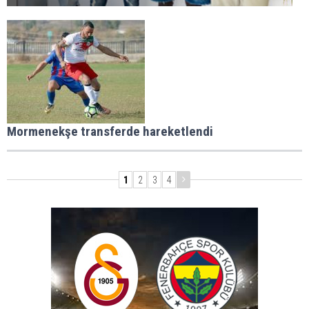
Mormenekşe transferde hareketlendi
1
2
3
4