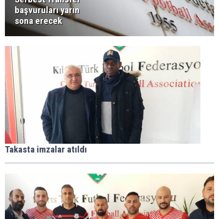
başvuruları yarın
sona erecek
Takasta imzalar atıldı