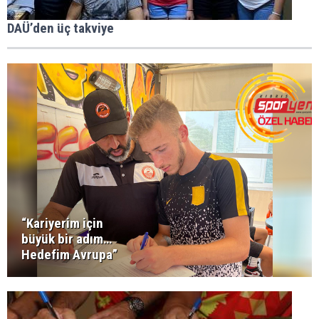
DAÜ’den üç takviye
“Kariyerim için
büyük bir adım…
Hedefim Avrupa”