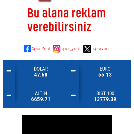
DOLAR
EURO
47.68
55.13
ALTIN
BIST 100
6659.71
13779.39