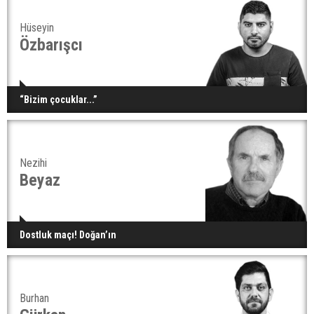
Hüseyin
Özbarışcı
“Bizim çocuklar...”
Nezihi
Beyaz
Dostluk maçı! Doğan’ın
Burhan