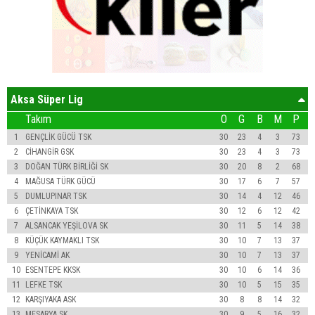
Aksa Süper Lig
Takım
O
G
B
M
P
1
GENÇLİK GÜCÜ TSK
30
23
4
3
73
2
CİHANGİR GSK
30
23
4
3
73
3
DOĞAN TÜRK BİRLİĞİ SK
30
20
8
2
68
4
MAĞUSA TÜRK GÜCÜ
30
17
6
7
57
5
DUMLUPINAR TSK
30
14
4
12
46
6
ÇETİNKAYA TSK
30
12
6
12
42
7
ALSANCAK YEŞİLOVA SK
30
11
5
14
38
8
KÜÇÜK KAYMAKLI TSK
30
10
7
13
37
9
YENİCAMİ AK
30
10
7
13
37
10
ESENTEPE KKSK
30
10
6
14
36
11
LEFKE TSK
30
10
5
15
35
12
KARŞIYAKA ASK
30
8
8
14
32
13
MESARYA SK
30
9
5
16
32