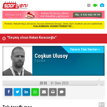
"Geçmiş olsun Hakan Karacaoğlu"
Arsenal, B
Lionel Messi'nin acı günü
Yazarın Tüm Yazıları >
Coşkun Ulusoy
E-posta:
20:55
01 Ekim 2023
A+