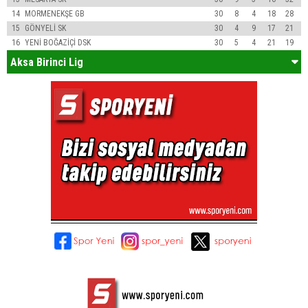
14
MORMENEKŞE GB
30
8
4
18
28
15
GÖNYELİ SK
30
4
9
17
21
16
YENİ BOĞAZİÇİ DSK
30
5
4
21
19
Aksa Birinci Lig