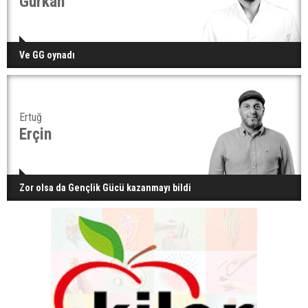
Gürkan
Ve GG oynadı
Ertuğ
Erçin
Zor olsa da Gençlik Gücü kazanmayı bildi