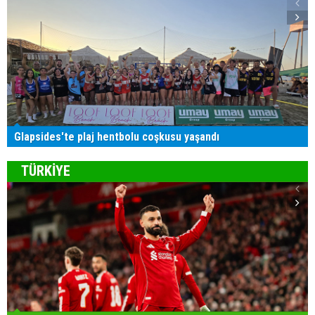
Glapsides'te plaj hentbolu coşkusu yaşandı
TÜRKİYE