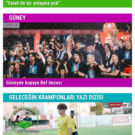
“Salah ile bir anlaşma yok”
GÜNEY
Güneyde kupaya Baf imzası
GELECEĞİN KRAMPONLARI YAZI DİZİSİ