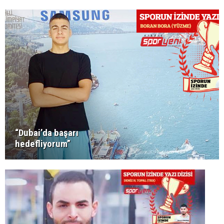
“Dubai’da başarı
hedefliyorum”