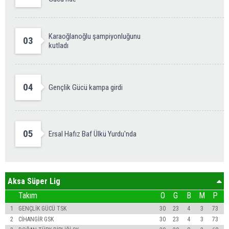
Karaoğlanoğlu şampiyonluğunu
03
kutladı
04
Gençlik Gücü kampa girdi
05
Ersal Hafız Baf Ülkü Yurdu'nda
Aksa Süper Lig
Takım
O
G
B
M
P
1
GENÇLİK GÜCÜ TSK
30
23
4
3
73
2
CİHANGİR GSK
30
23
4
3
73