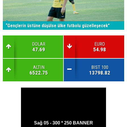
“Gençlerin üstüne düşülse ülke futbolu güzelleşecek”
DOLAR
EURO
47.69
54.98
ALTIN
BIST 100
6522.75
13798.82
Sağ 05 - 300 * 250 BANNER