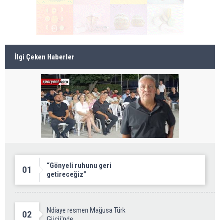
İlgi Çeken Haberler
“Gönyeli ruhunu geri
01
getireceğiz”
Ndiaye resmen Mağusa Türk
02
Gücü'nde