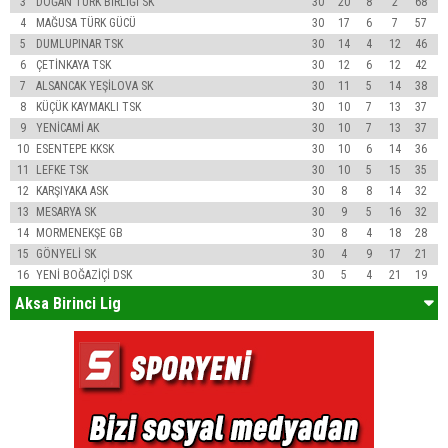
3
DOĞAN TÜRK BİRLİĞİ SK
30
20
8
2
68
4
MAĞUSA TÜRK GÜCÜ
30
17
6
7
57
5
DUMLUPINAR TSK
30
14
4
12
46
6
ÇETİNKAYA TSK
30
12
6
12
42
7
ALSANCAK YEŞİLOVA SK
30
11
5
14
38
8
KÜÇÜK KAYMAKLI TSK
30
10
7
13
37
9
YENİCAMİ AK
30
10
7
13
37
10
ESENTEPE KKSK
30
10
6
14
36
11
LEFKE TSK
30
10
5
15
35
12
KARŞIYAKA ASK
30
8
8
14
32
13
MESARYA SK
30
9
5
16
32
14
MORMENEKŞE GB
30
8
4
18
28
15
GÖNYELİ SK
30
4
9
17
21
16
YENİ BOĞAZİÇİ DSK
30
5
4
21
19
Aksa Birinci Lig