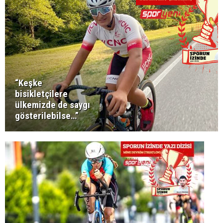
“Keşke
bisikletçilere
ülkemizde de saygı
gösterilebilse…”