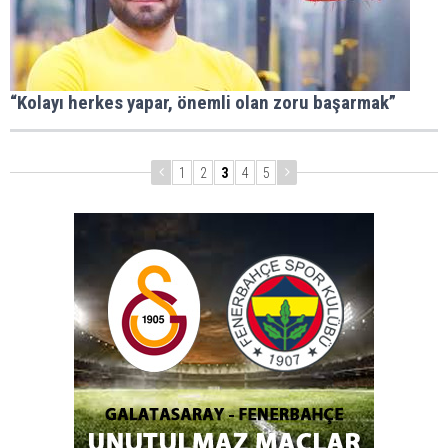
“Kolayı herkes yapar, önemli olan zoru başarmak”
1
2
3
4
5