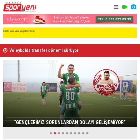
Voleybolda transfer dönemi sürüyor
Gençlik Gü
“GENÇLERİMİZ SORUNLARDAN DOLAYI GELİŞEMİYOR”