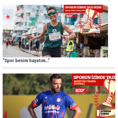
“Spor benim hayatım…”