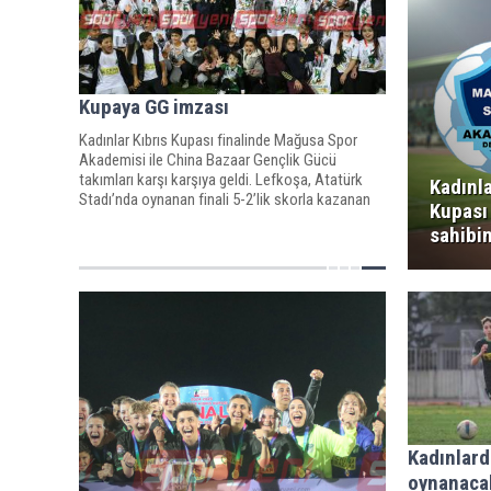
Kupaya GG imzası
Kadınlar Kıbrıs Kupası finalinde Mağusa Spor
Akademisi ile China Bazaar Gençlik Gücü
takımları karşı karşıya geldi. Lefkoşa, Atatürk
Kadınla
Stadı’nda oynanan finali 5-2’lik skorla kazanan
Kupası
Gençlik Gücü, kupanın sahibi oldu.
sahibin
Kadınlard
oynanaca