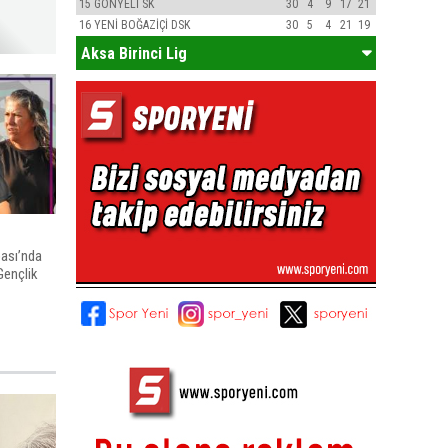
15
GÖNYELİ SK
30
4
9
17
21
16
YENİ BOĞAZİÇİ DSK
30
5
4
21
19
Aksa Birinci Lig
pası’nda
Gençlik