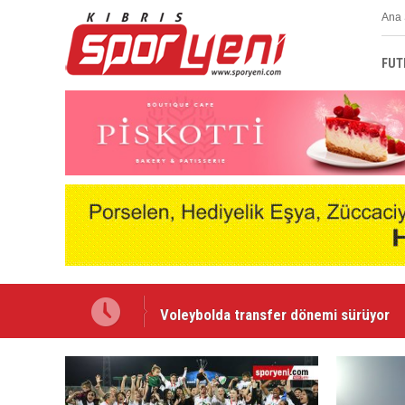
Ana 
FUT
Voleybolda transfer dönemi sürüyor