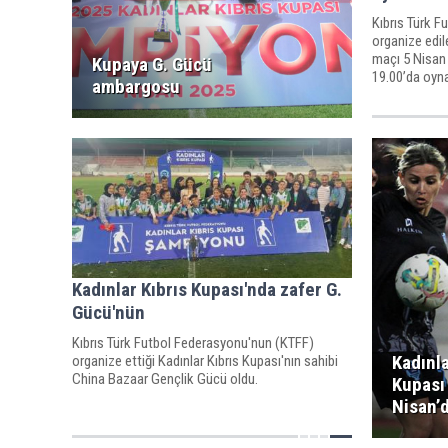
Kıbrıs Türk F
organize edil
maçı 5 Nisan
Kupaya G. Gücü
19.00’da oyn
ambargosu
Kadınlar Kıbrıs Kupası'nda zafer G.
Gücü'nün
Kıbrıs Türk Futbol Federasyonu'nun (KTFF)
Kadınla
organize ettiği Kadınlar Kıbrıs Kupası'nın sahibi
China Bazaar Gençlik Gücü oldu.
Kupası 
Nisan’