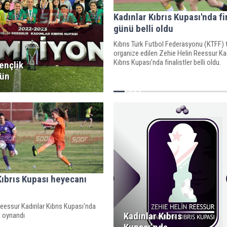
Kadınlar Kıbrıs Kupası'nda fi
günü belli oldu
Kıbrıs Türk Futbol Federasyonu (KTFF) 
organize edilen Zehie Helin Reessur Ka
Kıbrıs Kupası'nda finalistler belli oldu.
ençlik
S
nün
Kıbrıs Kupası heyecanı
eessur Kadınlar Kıbrıs Kupası'nda
Kadınlar Kıbrıs
rı oynandı