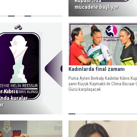
Kupası’nda
mücadele başlıyor
Kadınlarda final zamanı
Puma Ayten Berkalp Kadınlar Kıbrıs Ku
yarın Küçük Kaymaklı ile China Bazaar 
Gücü karşılaşacak
r Kıbrıs
’nda kuralar
or