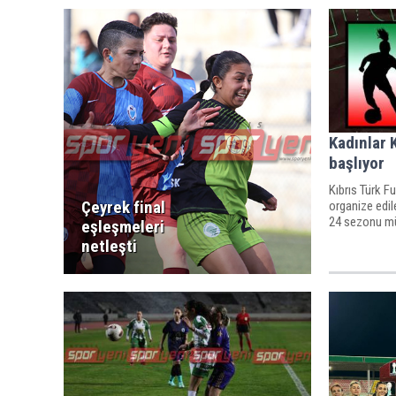
Kadınlar 
başlıyor
Kıbrıs Türk F
Çeyrek final
organize edil
24 sezonu mü
eşleşmeleri
netleşti