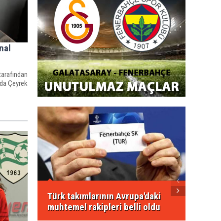
nal
tarafından
nda Çeyrek
FIFA'd
transf
Türk takımlarının Avrupa'daki
muhtemel rakipleri belli oldu