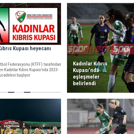
Kıbrıs Kupası heyecanı
Kadınlar Kıbrıs
utbol Federasyonu (KTFF) tarafından
Kupası’nda
en Kadınlar Kıbrıs Kupası’nda 2023-
cadelesi başlıyor
eşleşmeler
belirlendi