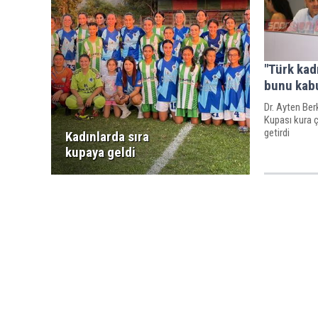
"Türk kad
bunu kab
Dr. Ayten Berk
Kupası kura ç
getirdi
Kadınlarda sıra
kupaya geldi