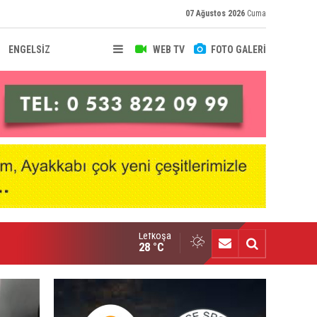
07 Ağustos 2026
Cuma
ENGELSİZ
WEB TV
FOTO GALERİ
Lefkoşa
nçlik Gücü kampa girdi
28 °C