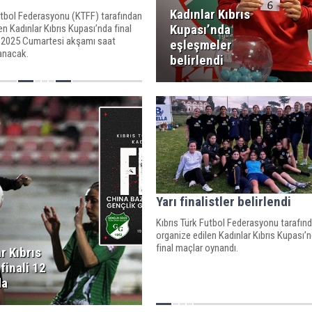
Kadınlar Kıbrıs
utbol Federasyonu (KTFF) tarafından
Kupası’nda
en Kadınlar Kıbrıs Kupası’nda final
 2025 Cumartesi akşamı saat
eşleşmeler
anacak.
belirlendi
Yarı finalistler belirlendi
Kıbrıs Türk Futbol Federasyonu tarafın
organize edilen Kadınlar Kıbrıs Kupası’
final maçlar oynandı.
r Kıbrıs
finali 12
da