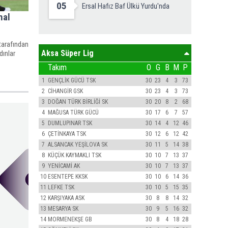
05
Ersal Hafız Baf Ülkü Yurdu'nda
nal
tarafından
Aksa Süper Lig
dınlar
Takım
O
G
B
M
P
1
GENÇLİK GÜCÜ TSK
30
23
4
3
73
2
CİHANGİR GSK
30
23
4
3
73
3
DOĞAN TÜRK BİRLİĞİ SK
30
20
8
2
68
4
MAĞUSA TÜRK GÜCÜ
30
17
6
7
57
5
DUMLUPINAR TSK
30
14
4
12
46
6
ÇETİNKAYA TSK
30
12
6
12
42
7
ALSANCAK YEŞİLOVA SK
30
11
5
14
38
8
KÜÇÜK KAYMAKLI TSK
30
10
7
13
37
9
YENİCAMİ AK
30
10
7
13
37
10
ESENTEPE KKSK
30
10
6
14
36
11
LEFKE TSK
30
10
5
15
35
12
KARŞIYAKA ASK
30
8
8
14
32
13
MESARYA SK
30
9
5
16
32
14
MORMENEKŞE GB
30
8
4
18
28