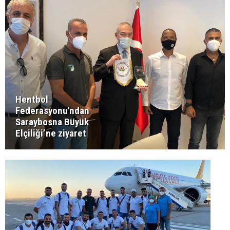
Hentbol
Federasyonu'ndan
Saraybosna Büyük
Elçiliği’ne ziyaret