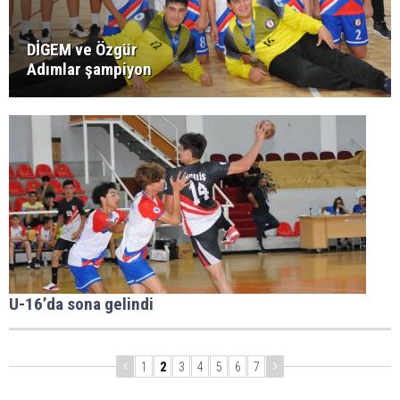
DİGEM ve Özgür
Adımlar şampiyon
U-16’da sona gelindi
1
2
3
4
5
6
7