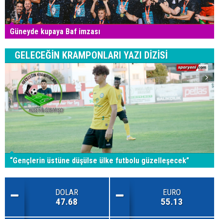
Güneyde kupaya Baf imzası
GELECEĞİN KRAMPONLARI YAZI DİZİSİ
“Gençlerin üstüne düşülse ülke futbolu güzelleşecek”
DOLAR
EURO
47.68
55.13