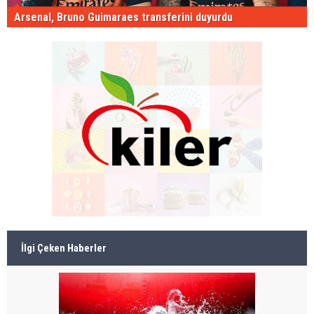
Arsenal, Bruno Guimaraes transferini duyurdu
İlgi Çeken Haberler