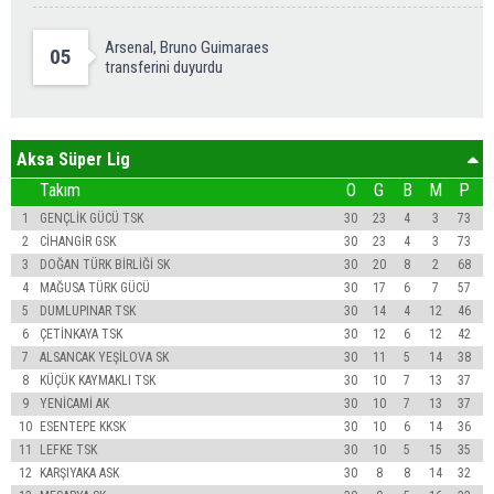
Arsenal, Bruno Guimaraes
05
transferini duyurdu
Aksa Süper Lig
Takım
O
G
B
M
P
1
GENÇLİK GÜCÜ TSK
30
23
4
3
73
2
CİHANGİR GSK
30
23
4
3
73
3
DOĞAN TÜRK BİRLİĞİ SK
30
20
8
2
68
4
MAĞUSA TÜRK GÜCÜ
30
17
6
7
57
5
DUMLUPINAR TSK
30
14
4
12
46
6
ÇETİNKAYA TSK
30
12
6
12
42
7
ALSANCAK YEŞİLOVA SK
30
11
5
14
38
8
KÜÇÜK KAYMAKLI TSK
30
10
7
13
37
9
YENİCAMİ AK
30
10
7
13
37
10
ESENTEPE KKSK
30
10
6
14
36
11
LEFKE TSK
30
10
5
15
35
12
KARŞIYAKA ASK
30
8
8
14
32