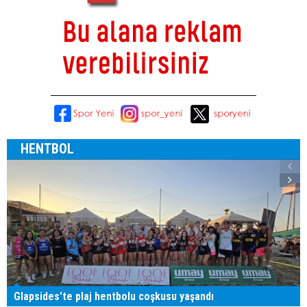
HENTBOL
Glapsides'te plaj hentbolu coşkusu yaşandı