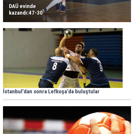
DAÜ evinde
kazandı:47-30
İstanbul’dan sonra Lefkoşa’da buluştular