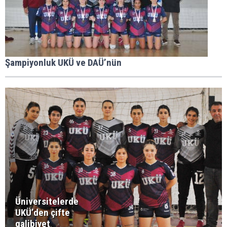
Şampiyonluk UKÜ ve DAÜ’nün
Üniversitelerde
UKÜ’den çifte
galibiyet