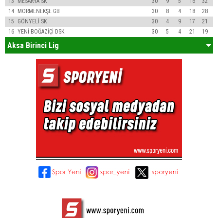
13
MESARYA SK
30
9
5
16
32
14
MORMENEKŞE GB
30
8
4
18
28
15
GÖNYELİ SK
30
4
9
17
21
16
YENİ BOĞAZİÇİ DSK
30
5
4
21
19
Aksa Birinci Lig