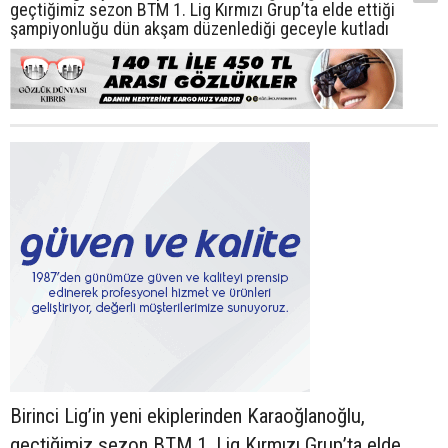
geçtiğimiz sezon BTM 1. Lig Kırmızı Grup’ta elde ettiği
şampiyonluğu dün akşam düzenlediği geceyle kutladı
Birinci Lig’in yeni ekiplerinden Karaoğlanoğlu,
geçtiğimiz sezon BTM 1. Lig Kırmızı Grup’ta elde