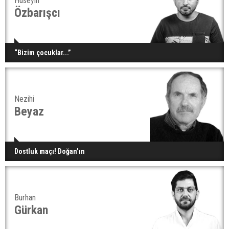
Hüseyin
Özbarışcı
“Bizim çocuklar...”
Nezihi
Beyaz
Dostluk maçı! Doğan’ın
Burhan
Gürkan