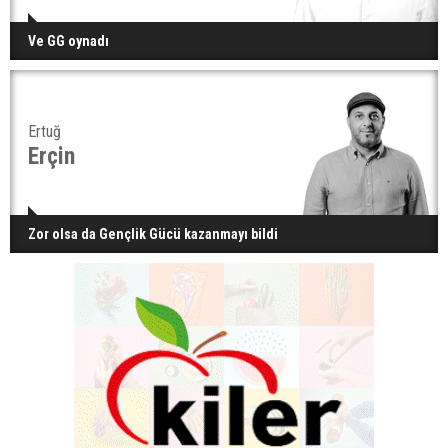
Ve GG oynadı
Ertuğ
Erçin
Zor olsa da Gençlik Gücü kazanmayı bildi