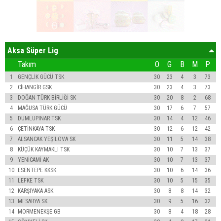
Aksa Süper Lig
Takım
O
G
B
M
P
1
GENÇLİK GÜCÜ TSK
30
23
4
3
73
2
CİHANGİR GSK
30
23
4
3
73
3
DOĞAN TÜRK BİRLİĞİ SK
30
20
8
2
68
4
MAĞUSA TÜRK GÜCÜ
30
17
6
7
57
5
DUMLUPINAR TSK
30
14
4
12
46
6
ÇETİNKAYA TSK
30
12
6
12
42
7
ALSANCAK YEŞİLOVA SK
30
11
5
14
38
8
KÜÇÜK KAYMAKLI TSK
30
10
7
13
37
9
YENİCAMİ AK
30
10
7
13
37
10
ESENTEPE KKSK
30
10
6
14
36
11
LEFKE TSK
30
10
5
15
35
12
KARŞIYAKA ASK
30
8
8
14
32
13
MESARYA SK
30
9
5
16
32
14
MORMENEKŞE GB
30
8
4
18
28