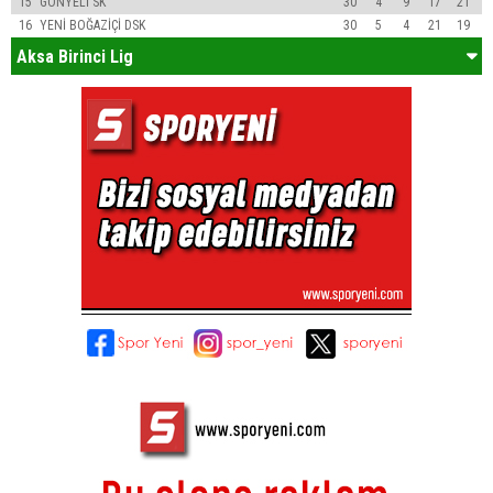
15
GÖNYELİ SK
30
4
9
17
21
16
YENİ BOĞAZİÇİ DSK
30
5
4
21
19
Aksa Birinci Lig