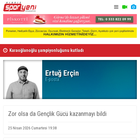
Karaoğlanoğlu şampiyonluğunu kutladı
Gençlik Gü
Voleybolda transfer dönemi sürüyor
Ertuğ Erçin
E-posta:
Zor olsa da Gençlik Gücü kazanmayı bildi
25 Nisan 2026 Cumartesi 19:38