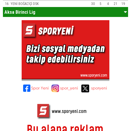
16
YENİ BOĞAZİÇİ DSK
30
5
4
21
19
Aksa Birinci Lig