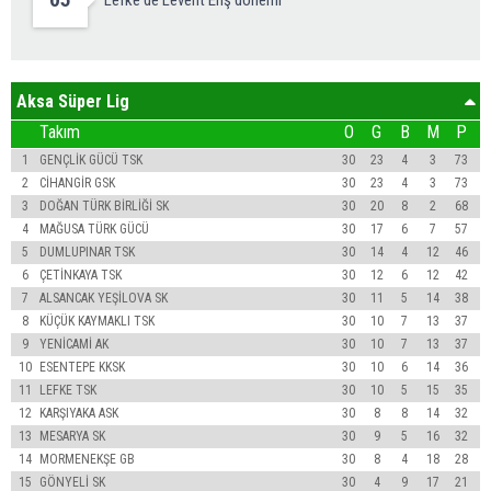
Aksa Süper Lig
Takım
O
G
B
M
P
1
GENÇLİK GÜCÜ TSK
30
23
4
3
73
2
CİHANGİR GSK
30
23
4
3
73
3
DOĞAN TÜRK BİRLİĞİ SK
30
20
8
2
68
4
MAĞUSA TÜRK GÜCÜ
30
17
6
7
57
5
DUMLUPINAR TSK
30
14
4
12
46
6
ÇETİNKAYA TSK
30
12
6
12
42
7
ALSANCAK YEŞİLOVA SK
30
11
5
14
38
8
KÜÇÜK KAYMAKLI TSK
30
10
7
13
37
9
YENİCAMİ AK
30
10
7
13
37
10
ESENTEPE KKSK
30
10
6
14
36
11
LEFKE TSK
30
10
5
15
35
12
KARŞIYAKA ASK
30
8
8
14
32
13
MESARYA SK
30
9
5
16
32
14
MORMENEKŞE GB
30
8
4
18
28
15
GÖNYELİ SK
30
4
9
17
21