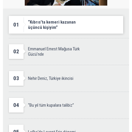
“Kıbrıs’ta kemeri kazanan
01
üçüncü kişiyim”
Emmanuel Ernest Mağusa Türk
02
Gücü'nde
03
Nehir Deniz, Türkiye ikincisi
04
“Bu yıl tüm kupalara talibiz”
05
Lefke'de Levent Eriş dönemi