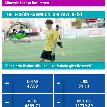
Güneyde kupaya Baf imzası
GELECEĞİN KRAMPONLARI YAZI DİZİSİ
“Gençlerin üstüne düşülse ülke futbolu güzelleşecek”
DOLAR
EURO
47.68
55.13
ALTIN
BIST 100
6659.71
13779.39