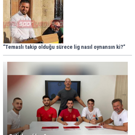
“Temaslı takip olduğu sürece lig nasıl oynansın ki?”