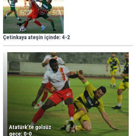
Çetinkaya ateşin içinde: 4-2
Atatürk’te golsüz
gece: 0-0