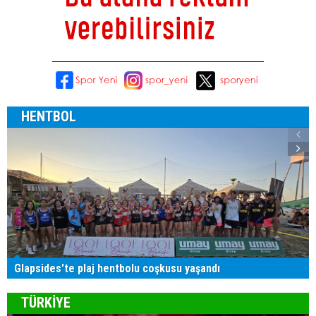
HENTBOL
Glapsides'te plaj hentbolu coşkusu yaşandı
TÜRKİYE