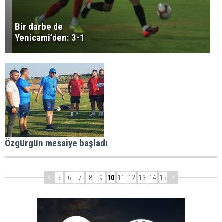
Bir darbe de
Yenicami’den: 3-1
Özgürgün mesaiye başladı
5
6
7
8
9
10
11
12
13
14
15