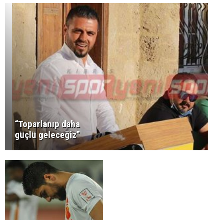
“Toparlanıp daha
güçlü geleceğiz”