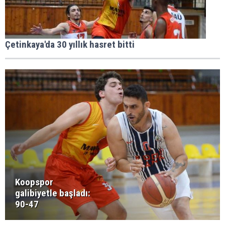
Çetinkaya'da 30 yıllık hasret bitti
Koopspor
galibiyetle başladı:
90-47