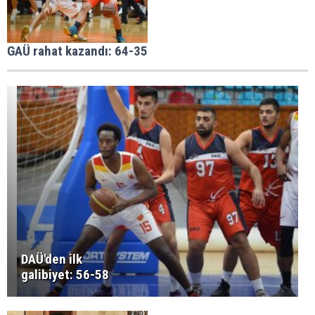
GAÜ rahat kazandı: 64-35
DAÜ'den ilk
galibiyet: 56-58