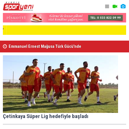
Emmanuel Ernest Mağusa Türk Gücü'nde
Nehir Deniz
Çetinkaya Süper Lig hedefiyle başladı