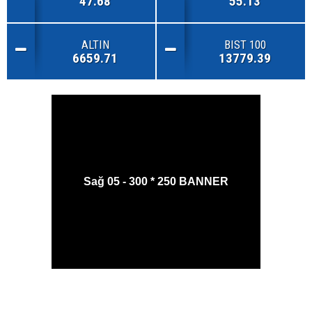
47.68
55.13
ALTIN
BIST 100
6659.71
13779.39
Sağ 05 - 300 * 250 BANNER