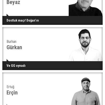
Beyaz
Dostluk maçı! Doğan’ın
Burhan
Gürkan
Ve GG oynadı
Ertuğ
Erçin