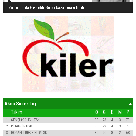
Zor olsa da Gençlik Gücü kazanmayı bildi
Aksa Süper Lig
Takım
O
G
B
M
P
1
GENÇLİK GÜCÜ TSK
30
23
4
3
73
2
CİHANGİR GSK
30
23
4
3
73
3
DOĞAN TÜRK BİRLİĞİ SK
30
20
8
2
68