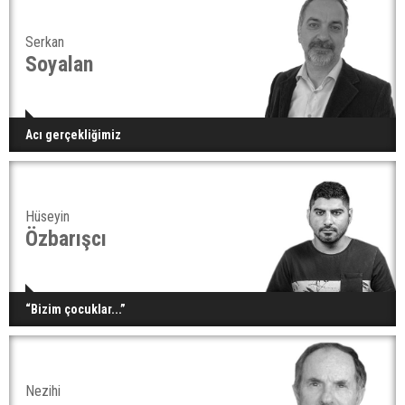
Serkan
Soyalan
Acı gerçekliğimiz
Hüseyin
Özbarışcı
“Bizim çocuklar...”
Nezihi