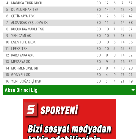
4
MAĞUSA TÜRK GÜCÜ
30
17
6
7
57
5
DUMLUPINAR TSK
30
14
4
12
46
6
ÇETİNKAYA TSK
30
12
6
12
42
7
ALSANCAK YEŞİLOVA SK
30
11
5
14
38
8
KÜÇÜK KAYMAKLI TSK
30
10
7
13
37
9
YENİCAMİ AK
30
10
7
13
37
10
ESENTEPE KKSK
30
10
6
14
36
11
LEFKE TSK
30
10
5
15
35
12
KARŞIYAKA ASK
30
8
8
14
32
13
MESARYA SK
30
9
5
16
32
14
MORMENEKŞE GB
30
8
4
18
28
15
GÖNYELİ SK
30
4
9
17
21
16
YENİ BOĞAZİÇİ DSK
30
5
4
21
19
Aksa Birinci Lig