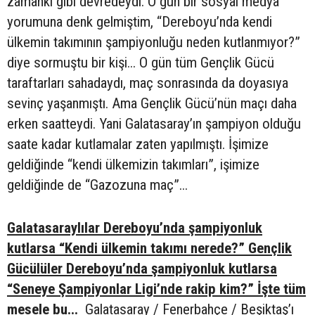
zamanki gibi devredeydi. O gün bir sosyal medya
yorumuna denk gelmiştim, “Dereboyu’nda kendi
ülkemin takımının şampiyonluğu neden kutlanmıyor?”
diye sormuştu bir kişi... O gün tüm Gençlik Gücü
taraftarları sahadaydı, maç sonrasında da doyasıya
sevinç yaşanmıştı. Ama Gençlik Gücü’nün maçı daha
erken saatteydi. Yani Galatasaray’ın şampiyon olduğu
saate kadar kutlamalar zaten yapılmıştı. İşimize
geldiğinde “kendi ülkemizin takımları”, işimize
geldiğinde de “Gazozuna maç”...
Galatasaraylılar Dereboyu’nda şampiyonluk
kutlarsa “Kendi ülkemin takımı nerede?” Gençlik
Gücülüler Dereboyu’nda şampiyonluk kutlarsa
“Seneye Şampiyonlar Ligi’nde rakip kim?” İşte tüm
mesele bu...
Galatasaray / Fenerbahçe / Beşiktaş’ı