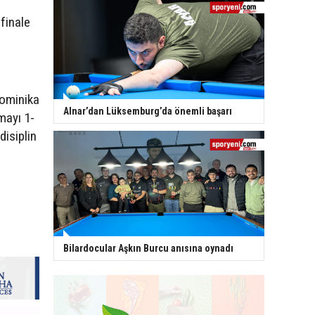
finale
Dominika
Alnar’dan Lüksemburg’da önemli başarı
mayı 1-
disiplin
Bilardocular Aşkın Burcu anısına oynadı