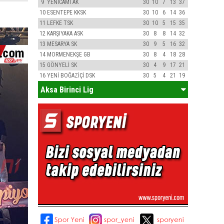
9
YENİCAMİ AK
30
10
7
13
37
10
ESENTEPE KKSK
30
10
6
14
36
11
LEFKE TSK
30
10
5
15
35
12
KARŞIYAKA ASK
30
8
8
14
32
13
MESARYA SK
30
9
5
16
32
14
MORMENEKŞE GB
30
8
4
18
28
15
GÖNYELİ SK
30
4
9
17
21
16
YENİ BOĞAZİÇİ DSK
30
5
4
21
19
Aksa Birinci Lig