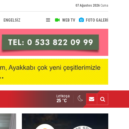
07 Ağustos 2026
Cuma
ENGELSİZ
WEB TV
FOTO GALERİ
Lefkoşa
nçlik Gücü kampa girdi
25 °C