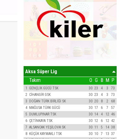
Aksa Süper Lig
Takım
O
G
B
M
P
1
GENÇLİK GÜCÜ TSK
30
23
4
3
73
2
CİHANGİR GSK
30
23
4
3
73
3
DOĞAN TÜRK BİRLİĞİ SK
30
20
8
2
68
4
MAĞUSA TÜRK GÜCÜ
30
17
6
7
57
5
DUMLUPINAR TSK
30
14
4
12
46
6
ÇETİNKAYA TSK
30
12
6
12
42
7
ALSANCAK YEŞİLOVA SK
30
11
5
14
38
8
KÜÇÜK KAYMAKLI TSK
30
10
7
13
37