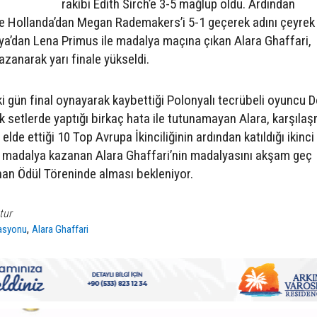
rakibi Edith Sirch’e 3-5 mağlup oldu. Ardından
 ve Hollanda’dan Megan Rademakers’i 5-1 geçerek adını çeyrek 
rya’dan Lena Primus ile madalya maçına çıkan Alara Ghaffari,
zanarak yarı finale yükseldi.
ki gün final oynayarak kaybettiği Polonyalı tecrübeli oyuncu 
lk setlerde yaptığı birkaç hata ile tutunamayan Alara, karşılaş
elde ettiği 10 Top Avrupa İkinciliğinin ardından katıldığı ikinci 
z madalya kazanan Alara Ghaffari’nin madalyasını akşam geç
nan Ödül Töreninde alması bekleniyor.
tur
,
rasyonu
Alara Ghaffari