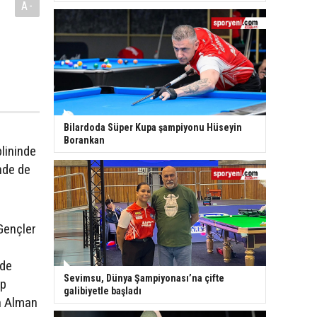
A-
Bilardoda Süper Kupa şampiyonu Hüseyin
a
Borankan
lininde
nde de
Gençler
 de
Sevimsu, Dünya Şampiyonası’na çifte
op
galibiyetle başladı
an Alman