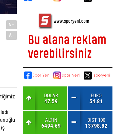
A+
.
A-
DOLAR
EURO
çtiğimiz
47.59
54.81
ladı.
lanoğlu
ALTIN
BIST 100
6494.69
13798.82
 iş