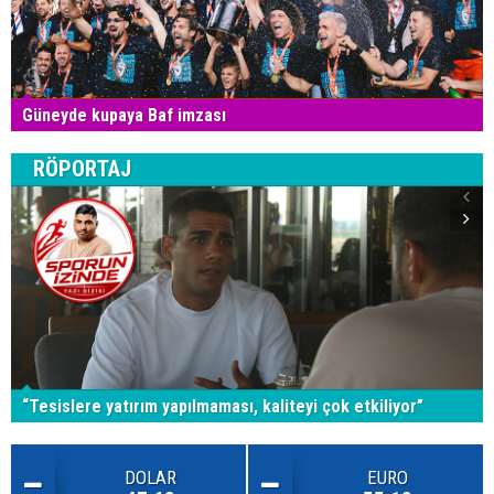
Güneyde kupaya Baf imzası
RÖPORTAJ
“Tesislere yatırım yapılmaması, kaliteyi çok etkiliyor”
DOLAR
EURO