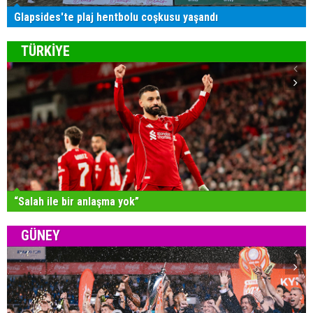
Glapsides'te plaj hentbolu coşkusu yaşandı
TÜRKİYE
“Salah ile bir anlaşma yok”
GÜNEY