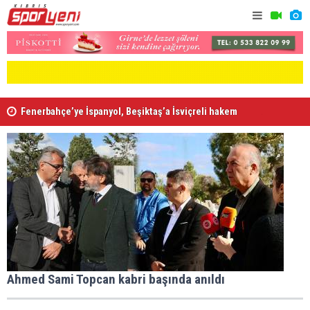
Fenerbahçe’ye İspanyol, Beşiktaş’a İsviçreli hakem
Aslanköy'de
Ahmed Sami Topcan kabri başında anıldı