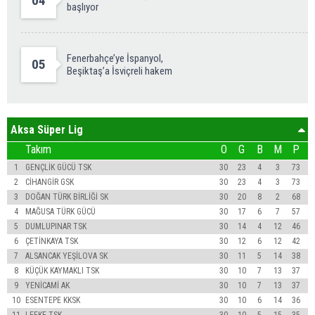
04
başlıyor
Fenerbahçe’ye İspanyol,
05
Beşiktaş’a İsviçreli hakem
Aksa Süper Lig
Takım
O
G
B
M
P
1
GENÇLİK GÜCÜ TSK
30
23
4
3
73
2
CİHANGİR GSK
30
23
4
3
73
3
DOĞAN TÜRK BİRLİĞİ SK
30
20
8
2
68
4
MAĞUSA TÜRK GÜCÜ
30
17
6
7
57
5
DUMLUPINAR TSK
30
14
4
12
46
6
ÇETİNKAYA TSK
30
12
6
12
42
7
ALSANCAK YEŞİLOVA SK
30
11
5
14
38
8
KÜÇÜK KAYMAKLI TSK
30
10
7
13
37
9
YENİCAMİ AK
30
10
7
13
37
10
ESENTEPE KKSK
30
10
6
14
36
11
LEFKE TSK
30
10
5
15
35