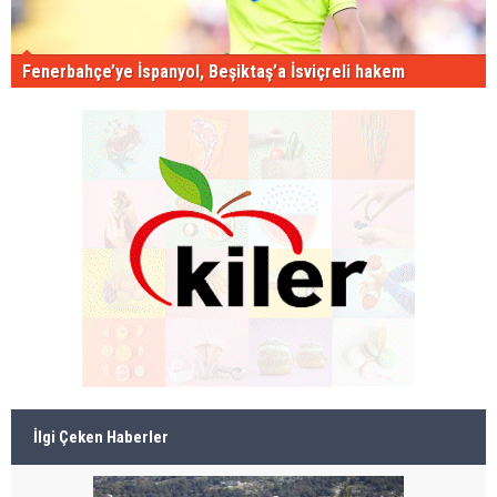
Fenerbahçe’ye İspanyol, Beşiktaş’a İsviçreli hakem
İlgi Çeken Haberler