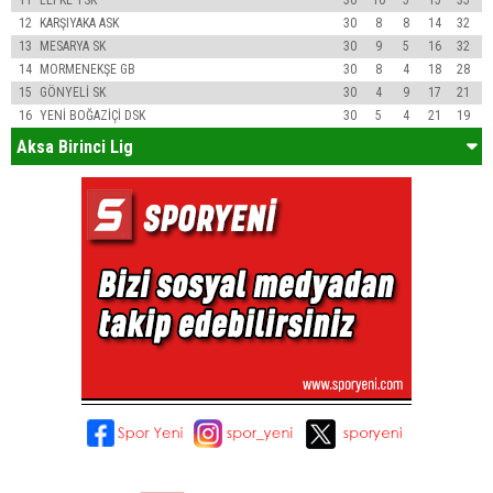
12
KARŞIYAKA ASK
30
8
8
14
32
13
MESARYA SK
30
9
5
16
32
14
MORMENEKŞE GB
30
8
4
18
28
15
GÖNYELİ SK
30
4
9
17
21
16
YENİ BOĞAZİÇİ DSK
30
5
4
21
19
Aksa Birinci Lig