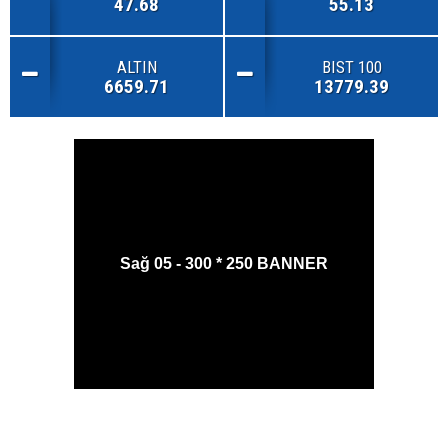
47.68
55.13
ALTIN
BIST 100
6659.71
13779.39
Sağ 05 - 300 * 250 BANNER