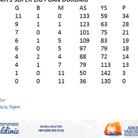
S
tur
,
laza
Digem