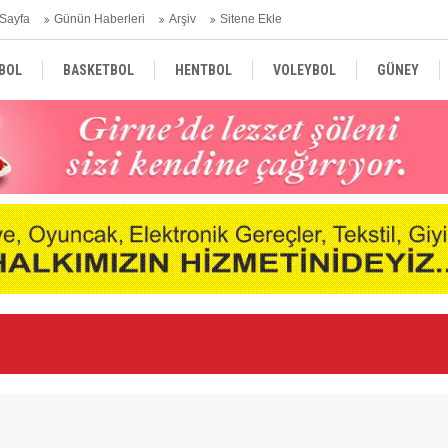
Sayfa
Günün Haberleri
Arşiv
Sitene Ekle
BOL
BASKETBOL
HENTBOL
VOLEYBOL
GÜNEY
TÜRKİYE
AVRUPA
DÜNYA
nde
Ne