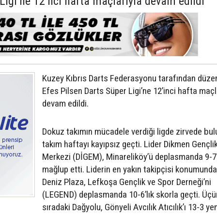
Ligi’ne 12’nci hafta maçlarıyla devam edildi
Kuzey Kıbrıs Darts Federasyonu tarafından düze
Efes Pilsen Darts Süper Ligi’ne 12’inci hafta maçl
devam edildi.
Dokuz takımın mücadele verdiği ligde zirvede bu
takım haftayı kayıpsız geçti. Lider Dikmen Gençli
Merkezi (DİGEM), Minareliköy’ü deplasmanda 9-7
mağlup etti. Liderin en yakın takipçisi konumunda
Deniz Plaza, Lefkoşa Gençlik ve Spor Derneği’ni
(LEGEND) deplasmanda 10-6’lık skorla geçti. Üç
sıradaki Dağyolu, Gönyeli Avcılık Atıcılık’ı 13-3 y