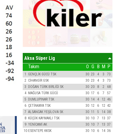
Aksa Süper Lig
Takım
O
G
B
M
P
1
GENÇLİK GÜCÜ TSK
30
23
4
3
73
2
CİHANGİR GSK
30
23
4
3
73
3
DOĞAN TÜRK BİRLİĞİ SK
30
20
8
2
68
4
MAĞUSA TÜRK GÜCÜ
30
17
6
7
57
5
DUMLUPINAR TSK
30
14
4
12
46
6
ÇETİNKAYA TSK
30
12
6
12
42
7
ALSANCAK YEŞİLOVA SK
30
11
5
14
38
8
KÜÇÜK KAYMAKLI TSK
30
10
7
13
37
9
YENİCAMİ AK
30
10
7
13
37
10
ESENTEPE KKSK
30
10
6
14
36