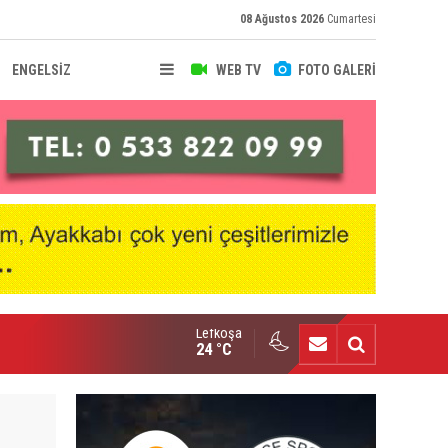
08 Ağustos 2026
Cumartesi
ENGELSİZ
WEB TV
FOTO GALERİ
Lefkoşa
hir Deniz, Türkiye ikincisi
24 °C