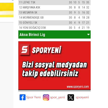
11
LEFKE TSK
30
10
5
15
35
12
KARŞIYAKA ASK
30
8
8
14
32
13
MESARYA SK
30
9
5
16
32
14
MORMENEKŞE GB
30
8
4
18
28
15
GÖNYELİ SK
30
4
9
17
21
16
YENİ BOĞAZİÇİ DSK
30
5
4
21
19
Aksa Birinci Lig