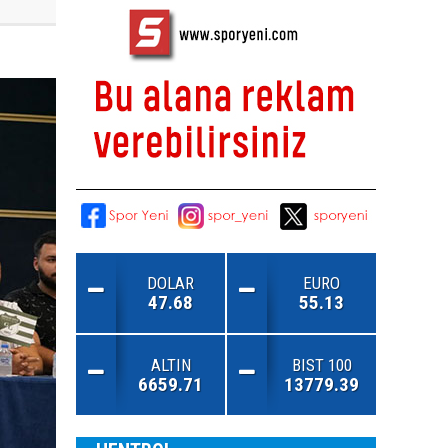
DOLAR
EURO
47.68
55.13
ALTIN
BIST 100
6659.71
13779.39