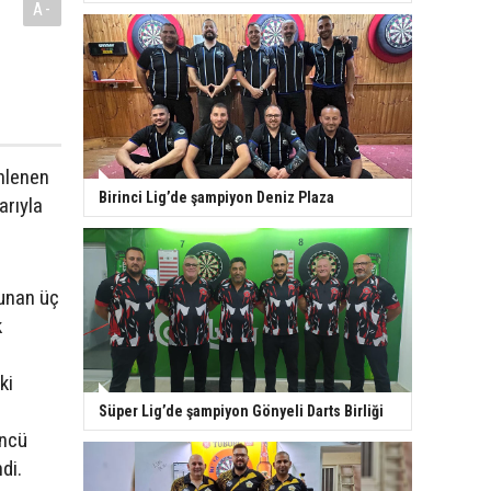
A-
nlenen
Birinci Lig’de şampiyon Deniz Plaza
arıyla
lunan üç
k
ki
Süper Lig’de şampiyon Gönyeli Darts Birliği
üncü
endi.