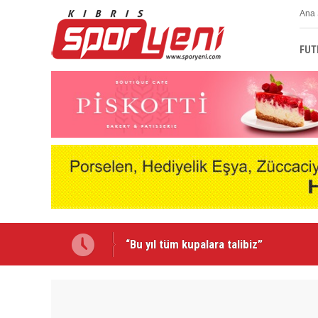
Ana 
FUT
Emmanuel Ernest Mağusa Türk Gücü'