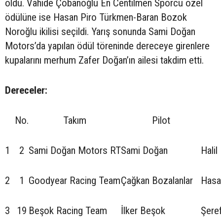
oldu. Vahide Çobanoğlu En Centilmen Sporcu özel
ödülüne ise Hasan Piro Türkmen-Baran Bozok
Noroğlu ikilisi seçildi. Yarış sonunda Sami Doğan
Motors’da yapılan ödül töreninde dereceye girenlere
kupalarını merhum Zafer Doğan’ın ailesi takdim etti.
Dereceler:
No.
Takım
Pilot
1
2
Sami Doğan Motors RT
Sami Doğan
Halil
2
1
Goodyear Racing Team
Çağkan Bozalanlar
Hasa
3
19
Beşok Racing Team
İlker Beşok
Şere