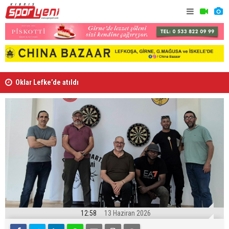
Oklar Lefke’de atıldı
Fenerbahçe
12:58
13 Haziran 2026