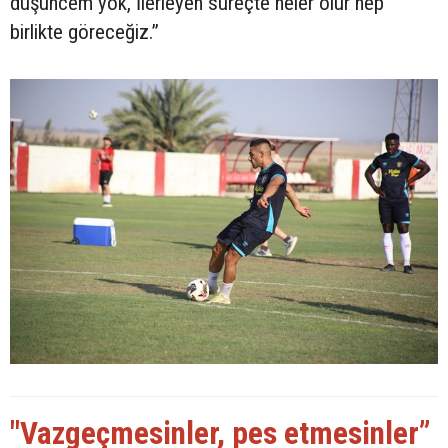
düşüncem yok, İlerleyen süreçte neler olur hep
birlikte göreceğiz.”
"Vazgeçmesinler, pes etmesinler”