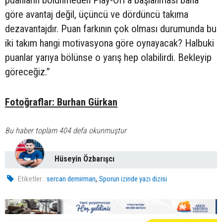
puanların bölünmeden Play-Off’a başlanması bana
göre avantaj değil, üçüncü ve dördüncü takıma
dezavantajdır. Puan farkının çok olması durumunda bu
iki takım hangi motivasyona göre oynayacak? Halbuki
puanlar yarıya bölünse o yarış hep olabilirdi. Bekleyip
göreceğiz.”
Fotoğraflar: Burhan Gürkan
Bu haber toplam 404 defa okunmuştur
Hüseyin Özbarışcı
,
Etiketler :
sercan demirman
Sporun izinde yazı dizisi