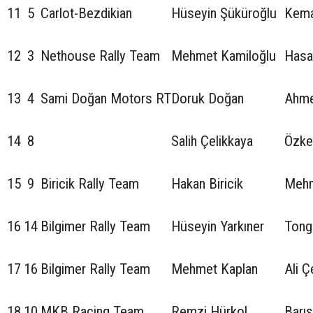
11
5
Carlot-Bezdikian
Hüseyin Şüküroğlu
Kema
12
3
Nethouse Rally Team
Mehmet Kamiloğlu
Hasa
13
4
Sami Doğan Motors RT
Doruk Doğan
Ahme
14
8
Salih Çelikkaya
Özke
15
9
Biricik Rally Team
Hakan Biricik
Mehm
16
14
Bilgimer Rally Team
Hüseyin Yarkıner
Tong
17
16
Bilgimer Rally Team
Mehmet Kaplan
Ali Ç
18
10
MKB Racing Team
Remzi Hürkol
Barış