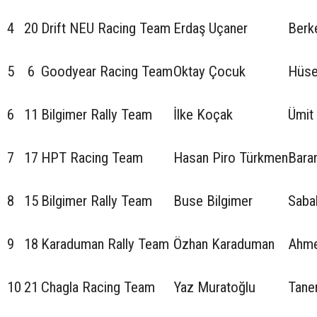
4
20
Drift NEU Racing Team
Erdaş Uçaner
Berk
5
6
Goodyear Racing Team
Oktay Çocuk
Hüse
6
11
Bilgimer Rally Team
İlke Koçak
Ümit
7
17
HPT Racing Team
Hasan Piro Türkmen
Bara
8
15
Bilgimer Rally Team
Buse Bilgimer
Sabah
9
18
Karaduman Rally Team
Özhan Karaduman
Ahme
10
21
Chagla Racing Team
Yaz Muratoğlu
Tane