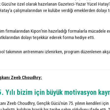
k Gücü’ne özel olarak hazırlanan Gazeteci-Yazar Yücel Hatay’ı
p, Hatay’a çalışmalarından ve kulübe verdiği emeklerden dolayı 
im firmalarından Kipori’nin hazırladığı formalarla mücadele 
tkılarından dolayı teşekkür ederek forma hediye etti.
tbol takımının antrenmanı izlenirken, program düzenlenen ak
aşkanı Zeeb Choudhry:
. Yılı bizim için büyük motivasyon kay
nı Zeeb Choudhry, Gençlik Gücü’nün 75. yılının kendileri için
belirtti, kulübün büyük bir tarihe sahip olduğunu ifade etti. T