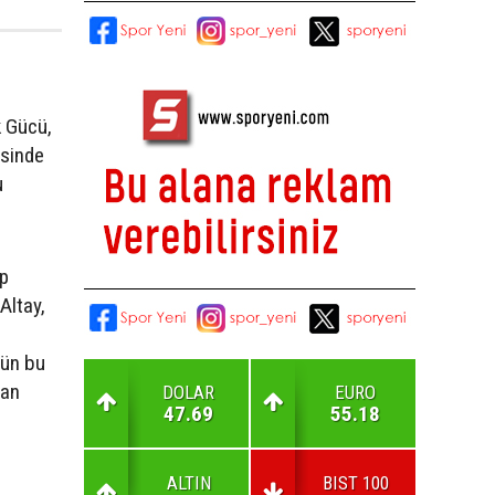
k Gücü,
esinde
u
üp
Altay,
nün bu
dan
DOLAR
EURO
47.69
55.18
ALTIN
BIST 100