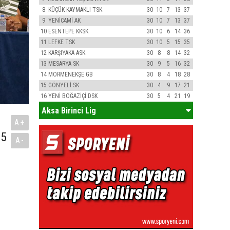
8
KÜÇÜK KAYMAKLI TSK
30
10
7
13
37
9
YENİCAMİ AK
30
10
7
13
37
10
ESENTEPE KKSK
30
10
6
14
36
11
LEFKE TSK
30
10
5
15
35
12
KARŞIYAKA ASK
30
8
8
14
32
13
MESARYA SK
30
9
5
16
32
14
MORMENEKŞE GB
30
8
4
18
28
15
GÖNYELİ SK
30
4
9
17
21
16
YENİ BOĞAZİÇİ DSK
30
5
4
21
19
Aksa Birinci Lig
A+
75
A-