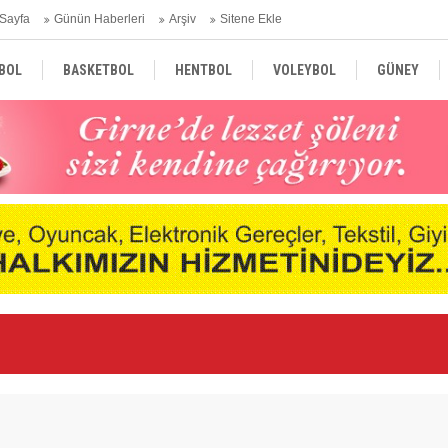
Sayfa
Günün Haberleri
Arşiv
Sitene Ekle
BOL
BASKETBOL
HENTBOL
VOLEYBOL
GÜNEY
TÜRKİYE
AVRUPA
DÜNYA
nde
Ne