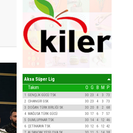
Aksa Süper Lig
Takım
O
G
B
M
P
1
GENÇLİK GÜCÜ TSK
30
23
4
3
73
2
CİHANGİR GSK
30
23
4
3
73
3
DOĞAN TÜRK BİRLİĞİ SK
30
20
8
2
68
4
MAĞUSA TÜRK GÜCÜ
30
17
6
7
57
5
DUMLUPINAR TSK
30
14
4
12
46
6
ÇETİNKAYA TSK
30
12
6
12
42
7
ALSANCAK YEŞİLOVA SK
30
11
5
14
38