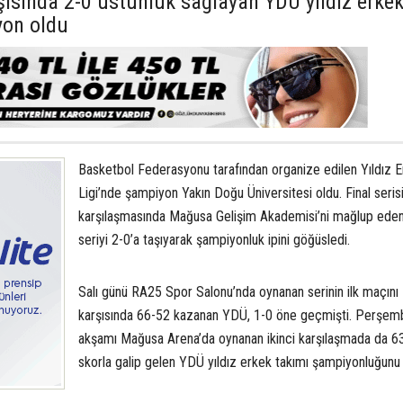
şısında 2-0 üstünlük sağlayan YDÜ yıldız erke
yon oldu
Basketbol Federasyonu tarafından organize edilen Yıldız E
Ligi’nde şampiyon Yakın Doğu Üniversitesi oldu. Final serisi
karşılaşmasında Mağusa Gelişim Akademisi’ni mağlup ede
seriyi 2-0’a taşıyarak şampiyonluk ipini göğüsledi.
Salı günü RA25 Spor Salonu’nda oynanan serinin ilk maçın
karşısında 66-52 kazanan YDÜ, 1-0 öne geçmişti. Perşem
akşamı Mağusa Arena’da oynanan ikinci karşılaşmada da 63
skorla galip gelen YDÜ yıldız erkek takımı şampiyonluğunu i