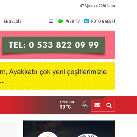
07 Ağustos 2026
Cuma
ENGELSİZ
WEB TV
FOTO GALERİ
Lefkoşa
hir Deniz, Türkiye ikincisi
30 °C