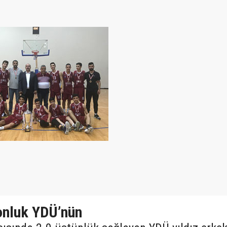
onluk YDÜ’nün