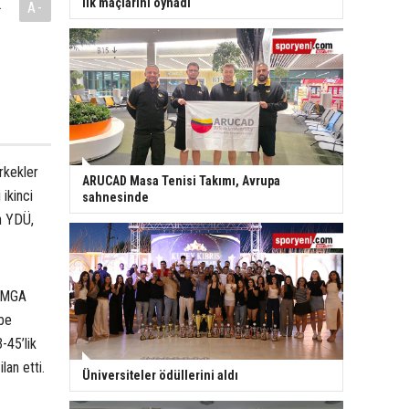
k
ilk maçlarını oynadı
A-
rkekler
ARUCAD Masa Tenisi Takımı, Avrupa
 ikinci
sahnesinde
n YDÜ,
ı MGA
be
-45’lik
lan etti.
Üniversiteler ödüllerini aldı