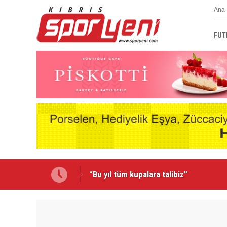
Ana 
FUT
Emmanuel Ernest Mağusa Türk Gücü'