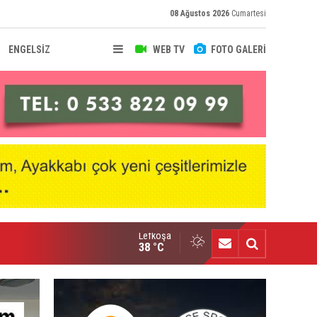
08 Ağustos 2026
Cumartesi
ENGELSİZ
WEB TV
FOTO GALERİ
Lefkoşa
uk Özdemir büyük gurur yaşattı
38 °C