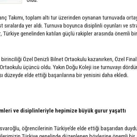
ranç Takımı, toplam altı tur üzerinden oynanan turnuvada orta
sıralarda yer aldı. Turnuva boyunca disiplinli oyunları ve str
, Türkiye genelinden katılan güçlü rakipler arasında önemli bi
irinciliği Özel Denizli Bilnet Ortaokulu kazanırken, Özel Final
h Ortaokulu üçüncü oldu. Yakın Doğu Koleji ise turnuvayı dörd
 düzeyde elde ettiği başarılarına bir yenisini daha ekledi.
mleri ve disiplinleriyle hepimize büyük gurur yaşattı
varoğlu, öğrencilerinin Türkiye’de elde ettiği başarıdan duyd
ilerimizin Türkiye genelinde düzenlenen böylesine önemli bir