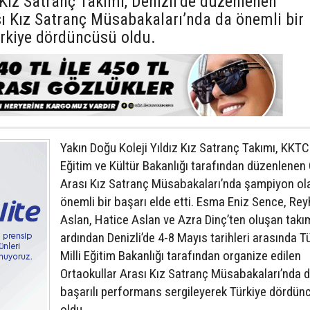
 Kız Satranç Takımı, Denizli’de düzenlenen
sı Kız Satranç Müsabakaları’nda da önemli bir
rkiye dördüncüsü oldu.
Yakın Doğu Koleji Yıldız Kız Satranç Takımı, KKTC 
Eğitim ve Kültür Bakanlığı tarafından düzenlenen 
Arası Kız Satranç Müsabakaları’nda şampiyon ol
önemli bir başarı elde etti. Esma Eniz Sence, Re
Aslan, Hatice Aslan ve Azra Dinç’ten oluşan takı
ardından Denizli’de 4-8 Mayıs tarihleri arasında T
Milli Eğitim Bakanlığı tarafından organize edilen
Ortaokullar Arası Kız Satranç Müsabakaları’nda 
başarılı performans sergileyerek Türkiye dördün
oldu.