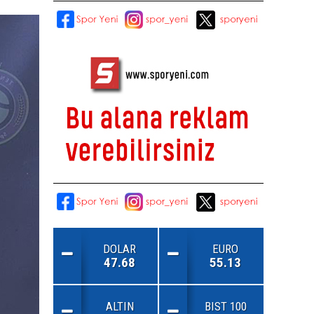
DOLAR
EURO
47.68
55.13
ALTIN
BIST 100