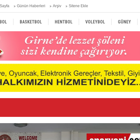
Sayfa
Günün Haberleri
Arşiv
Sitene Ekle
BOL
BASKETBOL
HENTBOL
VOLEYBOL
GÜNEY
TÜRKİYE
AVRUPA
DÜNYA
duyurdu
Uf