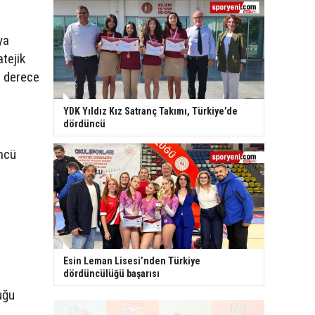
ya
atejik
r derece
YDK Yıldız Kız Satranç Takımı, Türkiye’de
dördüncü
üncü
Esin Leman Lisesi’nden Türkiye
dördüncülüğü başarısı
uğu