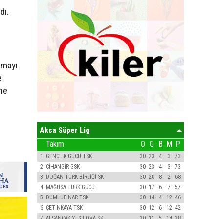
dı.
rmayı
e
ine
Aksa Süper Lig
Takım
O
G
B
M
P
1
GENÇLİK GÜCÜ TSK
30
23
4
3
73
2
CİHANGİR GSK
30
23
4
3
73
3
DOĞAN TÜRK BİRLİĞİ SK
30
20
8
2
68
4
MAĞUSA TÜRK GÜCÜ
30
17
6
7
57
5
DUMLUPINAR TSK
30
14
4
12
46
6
ÇETİNKAYA TSK
30
12
6
12
42
7
ALSANCAK YEŞİLOVA SK
30
11
5
14
38