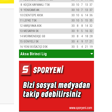
8
KÜÇÜK KAYMAKLI TSK
30
10
7
13
37
9
YENİCAMİ AK
30
10
7
13
37
10
ESENTEPE KKSK
30
10
6
14
36
11
LEFKE TSK
30
10
5
15
35
12
KARŞIYAKA ASK
30
8
8
14
32
13
MESARYA SK
30
9
5
16
32
14
MORMENEKŞE GB
30
8
4
18
28
15
GÖNYELİ SK
30
4
9
17
21
16
YENİ BOĞAZİÇİ DSK
30
5
4
21
19
Aksa Birinci Lig