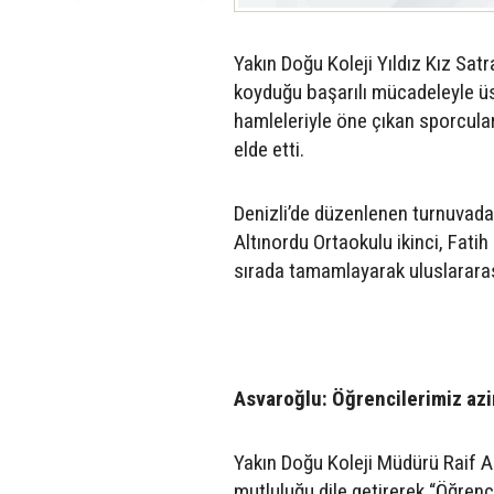
Yakın Doğu Koleji Yıldız Kız Sat
koyduğu başarılı mücadeleyle üst 
hamleleriyle öne çıkan sporcular
elde etti.
Denizli’de düzenlenen turnuvada b
Altınordu Ortaokulu ikinci, Fati
sırada tamamlayarak uluslararası
Asvaroğlu: Öğrencilerimiz azi
Yakın Doğu Koleji Müdürü Raif As
mutluluğu dile getirerek “Öğrenc