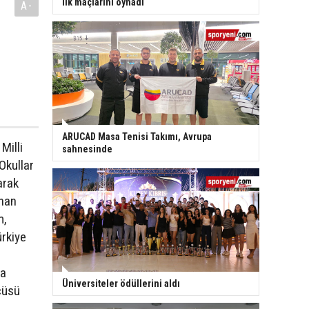
ilk maçlarını oynadı
A-
ARUCAD Masa Tenisi Takımı, Avrupa
Milli
sahnesinde
Okullar
arak
yhan
m,
ürkiye
da
Üniversiteler ödüllerini aldı
cüsü