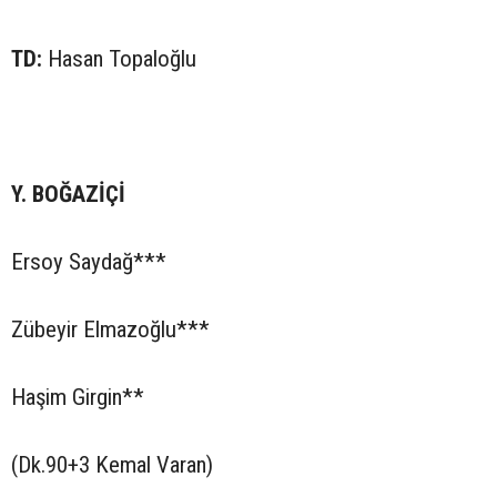
TD:
Hasan Topaloğlu
Y. BOĞAZİÇİ
Ersoy Saydağ***
Zübeyir Elmazoğlu***
Haşim Girgin**
(Dk.90+3 Kemal Varan)