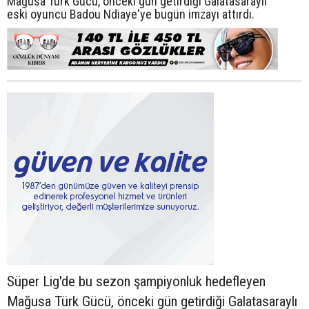
Mağusa Türk Gücü, önceki gün getirdiği Galatasaraylı
eski oyuncu Badou Ndiaye'ye bugün imzayı attırdı.
Süper Lig'de bu sezon şampiyonluk hedefleyen
Mağusa Türk Gücü, önceki gün getirdiği Galatasaraylı