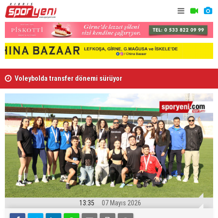
Voleybolda transfer dönemi sürüyor
Gençlik Gü
13:35
07 Mayıs 2026