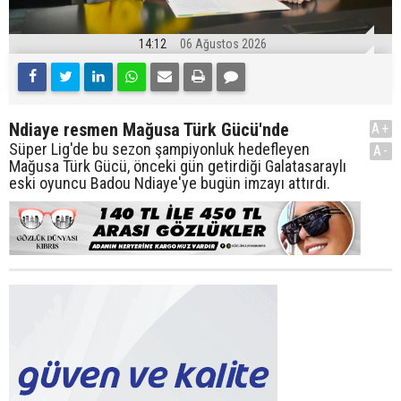
14:12
06 Ağustos 2026
Ndiaye resmen Mağusa Türk Gücü'nde
A+
Süper Lig'de bu sezon şampiyonluk hedefleyen
A-
Mağusa Türk Gücü, önceki gün getirdiği Galatasaraylı
eski oyuncu Badou Ndiaye'ye bugün imzayı attırdı.