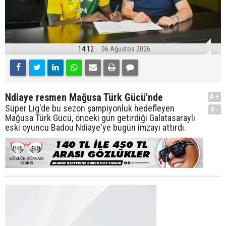
14:12
06 Ağustos 2026
Ndiaye resmen Mağusa Türk Gücü'nde
A+
Süper Lig'de bu sezon şampiyonluk hedefleyen
A-
Mağusa Türk Gücü, önceki gün getirdiği Galatasaraylı
eski oyuncu Badou Ndiaye'ye bugün imzayı attırdı.