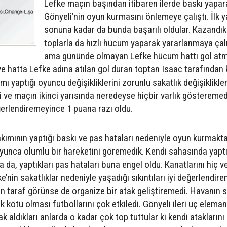
Lefke maçın başından itibaren ilerde baskı yapar
Gönyeli’nin oyun kurmasını önlemeye çalıştı. İlk y
sonuna kadar da bunda başarılı oldular. Kazandıkl
toplarla da hızlı hücum yaparak yararlanmaya çalı
ama gününde olmayan Lefke hücum hattı gol at
e hatta Lefke adına atılan gol duran toptan Isaac tarafından 
ımı yaptığı oyuncu değişikliklerini zorunlu sakatlık değişiklikle
di ve maçın ikinci yarısında neredeyse hiçbir varlık gösteremed
ğerlendiremeyince 1 puana razı oldu.
takımının yaptığı baskı ve pas hataları nedeniyle oyun kurmakt
yunca olumlu bir hareketini göremedik. Kendi sahasında yaptı
da, yaptıkları pas hataları buna engel oldu. Kanatlarını hiç ve
e’nin sakatlıklar nedeniyle yaşadığı sıkıntıları iyi değerlendire
lan taraf görünse de organize bir atak geliştiremedi. Havanın 
 kötü olması futbollarını çok etkiledi. Gönyeli ileri uç eleman
k aldıkları anlarda o kadar çok top tuttular ki kendi ataklarını 