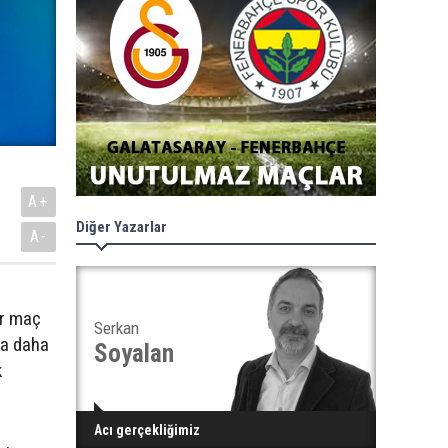
A+
Diğer Yazarlar
A-
ir maç
Serkan
ya daha
Soyalan
k
Acı gerçekliğimiz