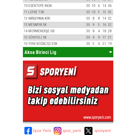
10
ESENTEPE KKSK
30
10
6
14
36
11
LEFKE TSK
30
10
5
15
35
12
KARŞIYAKA ASK
30
8
8
14
32
13
MESARYA SK
30
9
5
16
32
14
MORMENEKŞE GB
30
8
4
18
28
15
GÖNYELİ SK
30
4
9
17
21
16
YENİ BOĞAZİÇİ DSK
30
5
4
21
19
Aksa Birinci Lig