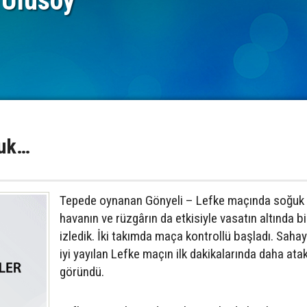
 Ulusoy
ğuk…
Tepede oynanan Gönyeli – Lefke maçında soğuk
havanın ve rüzgârın da etkisiyle vasatın altında b
izledik. İki takımda maça kontrollü başladı. Saha
iyi yayılan Lefke maçın ilk dakikalarında daha ata
göründü.