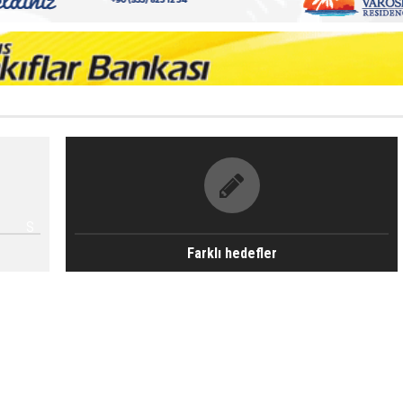
S
Farklı hedefler