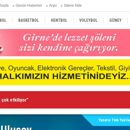
Sayfa
Günün Haberleri
Arşiv
Sitene Ekle
BOL
BASKETBOL
HENTBOL
VOLEYBOL
GÜNEY
TÜRKİYE
AVRUPA
DÜNYA
 çok etkiliyor”
Li
Yazarın Tüm Yazılar