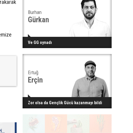
ırakarak
Burhan
Gürkan
memize
Ve GG oynadı
Ertuğ
Erçin
Zor olsa da Gençlik Gücü kazanmayı bildi