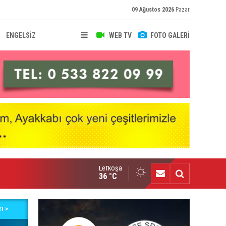
09 Ağustos 2026
Pazar
ENGELSİZ
WEB TV
FOTO GALERİ
Lefkoşa
onel Messi'nin acı günü
36 °C
ı >