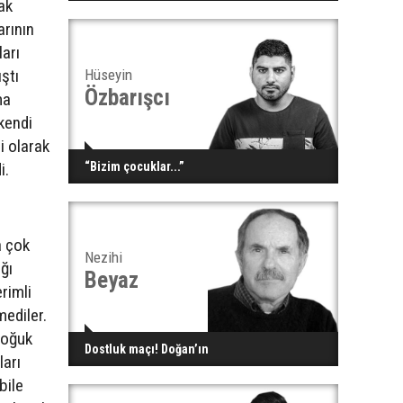
ak
arının
arı
ştı
Hüseyin
Özbarışcı
ma
kendi
ri olarak
i.
“Bizim çocuklar...”
a çok
Nezihi
ğı
Beyaz
rimli
mediler.
soğuk
Dostluk maçı! Doğan’ın
ları
bile