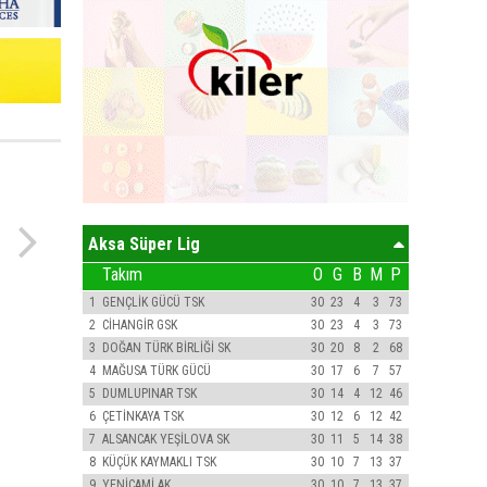
Aksa Süper Lig
Takım
O
G
B
M
P
1
GENÇLİK GÜCÜ TSK
30
23
4
3
73
2
CİHANGİR GSK
30
23
4
3
73
3
DOĞAN TÜRK BİRLİĞİ SK
30
20
8
2
68
4
MAĞUSA TÜRK GÜCÜ
30
17
6
7
57
5
DUMLUPINAR TSK
30
14
4
12
46
6
ÇETİNKAYA TSK
30
12
6
12
42
7
ALSANCAK YEŞİLOVA SK
30
11
5
14
38
8
KÜÇÜK KAYMAKLI TSK
30
10
7
13
37
9
YENİCAMİ AK
30
10
7
13
37