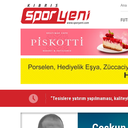
Ana 
FUT
“Tesislere yatırım yapılmaması, kaliteyi
"Geçmiş olsun Hakan Karacaoğlu"